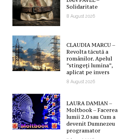
DAN PAVEL –
Solidaritate
8 August 2026
CLAUDIA MARCU –
Revolta tăcută a
românilor. Apelul
”stingeți lumina”,
aplicat pe invers
8 August 2026
LAURA DAMIAN –
Moltbook – Facerea
lumii 2.0 sau Cum a
devenit Dumnezeu
programator