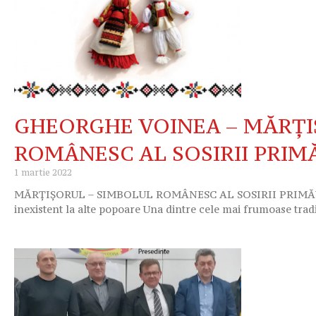
GHEORGHE VOINEA – MĂRȚI
ROMÂNESC AL SOSIRII PRIM
1 martie 2022
MĂRȚIȘORUL – SIMBOLUL ROMÂNESC AL SOSIRII PRIMĂVERII
inexistent la alte popoare Una dintre cele mai frumoase tradi