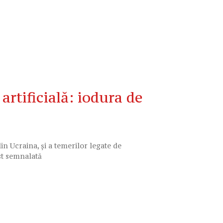
tificială: iodura de
din Ucraina, și a temerilor legate de
st semnalată