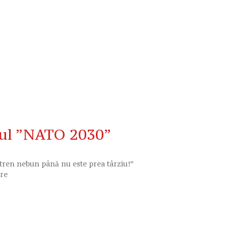
ul ”NATO 2030”
ren nebun până nu este prea târziu!”
ere