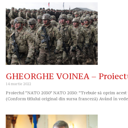
GHEORGHE VOINEA – Proiect
14 martie 2022
Proiectul ”NATO 2030” NATO 2030: ”Trebuie să oprim acest t
(Conform titlului original din sursa franceză) Având în ved