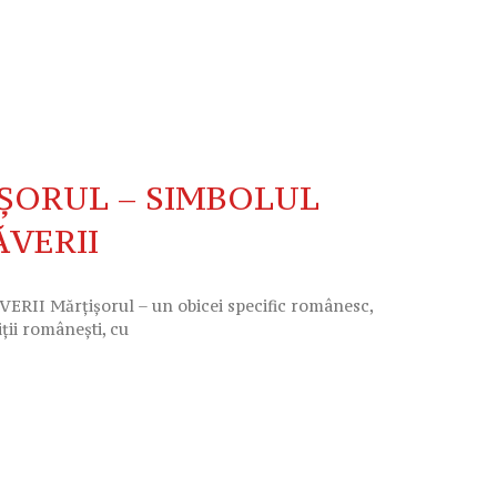
ȘORUL – SIMBOLUL
ĂVERII
 Mărţişorul – un obicei specific românesc,
ţii româneşti, cu