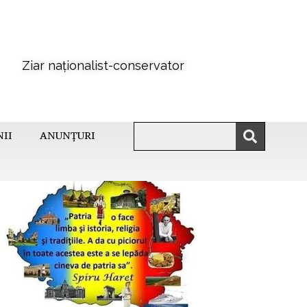
Ziar naționalist-conservator
NII
ANUNȚURI