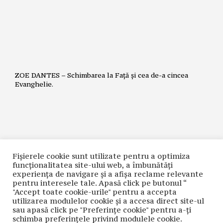
ZOE DANTES – Schimbarea la Față și cea de-a cincea
Evanghelie.
Fișierele cookie sunt utilizate pentru a optimiza
funcţionalitatea site-ului web, a îmbunătăţi
experienţa de navigare şi a afişa reclame relevante
pentru interesele tale. Apasă click pe butonul “
"Accept toate cookie-urile" pentru a accepta
NICOLAE GRIGORIE LĂCRIȚA – Crime premeditate prin
utilizarea modulelor cookie şi a accesa direct site-ul
diagnostice false și tratamente inutile
sau apasă click pe "Preferințe cookie" pentru a-ţi
schimba preferinţele privind modulele cookie.