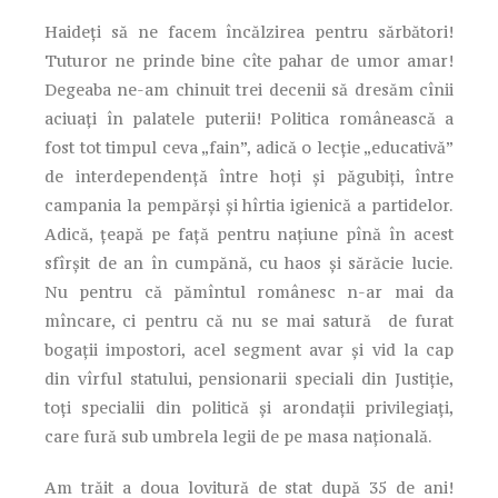
Haideţi să ne facem încălzirea pentru sărbători!
Tuturor ne prinde bine cîte pahar de umor amar!
Degeaba ne-am chinuit trei decenii să dresăm cînii
aciuaţi în palatele puterii! Politica românească a
fost tot timpul ceva „fain”, adică o lecţie „educativă”
de interdependenţă între hoţi şi păgubiţi, între
campania la pempărşi şi hîrtia igienică a partidelor.
Adică, ţeapă pe faţă pentru naţiune pînă în acest
sfîrşit de an în cumpănă, cu haos şi sărăcie lucie.
Nu pentru că pămîntul românesc n-ar mai da
mîncare, ci pentru că nu se mai satură de furat
bogaţii impostori, acel segment avar şi vid la cap
din vîrful statului, pensionarii speciali din Justiţie,
toţi specialii din politică şi arondaţii privilegiaţi,
care fură sub umbrela legii de pe masa naţională.
Am trăit a doua lovitură de stat după 35 de ani!