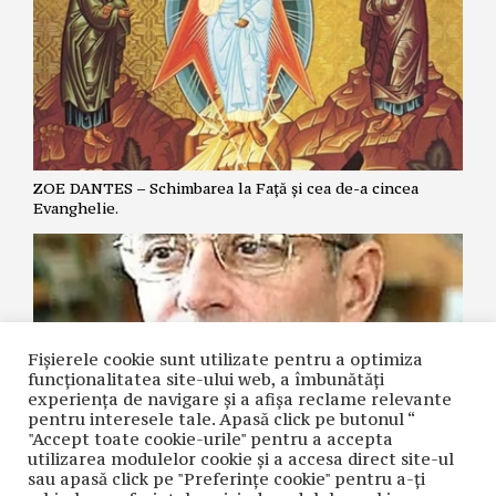
ZOE DANTES – Schimbarea la Față și cea de-a cincea
Evanghelie.
Fișierele cookie sunt utilizate pentru a optimiza
funcţionalitatea site-ului web, a îmbunătăţi
experienţa de navigare şi a afişa reclame relevante
pentru interesele tale. Apasă click pe butonul “
"Accept toate cookie-urile" pentru a accepta
utilizarea modulelor cookie şi a accesa direct site-ul
NICOLAE GRIGORIE LĂCRIȚA – Crime premeditate prin
sau apasă click pe "Preferințe cookie" pentru a-ţi
diagnostice false și tratamente inutile