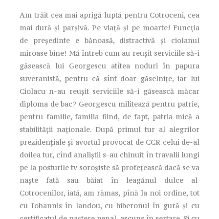
Am trăit cea mai aprigă luptă pentru Cotroceni, cea
mai dură şi parşivă. Pe viaţă şi pe moarte! Funcţia
de preşedinte e bănoasă, distractivă şi ciolanul
miroase bine! Mă întreb cum au reuşit serviciile să-i
găsească lui Georgescu atîtea noduri în papura
suveranistă, pentru că sînt doar găselniţe, iar lui
Ciolacu n-au reuşit serviciile să-i găsească măcar
diploma de bac? Georgescu militează pentru patrie,
pentru familie, familia fiind, de fapt, patria mică a
stabilităţii naţionale. După primul tur al alegrilor
prezidenţiale şi avortul provocat de CCR celui de-al
doilea tur, cînd analiştii s-au chinuit în travalii lungi
pe la posturile tv soroşiste să profeţească dacă se va
naşte fată sau băiat în leagănul dulce al
Cotrocenilor, iată, am rămas, pînă la noi ordine, tot
cu Iohannis în landou, cu biberonul în gură şi cu
certificatul de naştere penal, ascuns în sertare. Şi cu