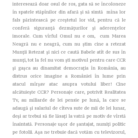
interesează doar osul de ros, gata să se încoloneze
în spatele stăpînilor din afară şi să simtă mîna lor
fals părintească pe creştetul lor vid, pentru că le
conferă siguranţă dezmăţurilor şi aderenţelor
imorale. Cum vîrful Omul nu e om, cum Marea
Neagră nu e neagră, cum nu ştim cine a retezat
Munţii Retezat şi nici ce caută Babele atît de sus în
munţi, tot la fel nu vom şti motivul pentru care CCR
şi gaşca au dinamitat democraţia în România, au
distrus orice imagine a României în lume prin
atacul mîrşav atac asupra votului liber! Cine
alcătuieşte CCR? Personaje care, potrivit Realitatea
Tv, au miliarde de lei pensie pe lună, la care se
adaugă şi salariul de cîteva sute de mii de lei lunar,
deşi ar trebui să fie lăsaţi la vatră pe motiv de vîrstă
înaintată. Personaje uşor de şantajat, numiţi politic
pe fotolii. Aşa ne trebuie dacă votăm cu televizorul,