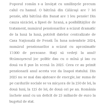
Poporul român s-a învăţat cu umilinţele precum
calul cu hamul. O bătrînă din Călăraşi are 7 lei
pensie, altă bătrînă din Banat are 1 leu pensie! Din
cauza sărăciei, a lipsei de hrană, a posibilităţilor de
tratament, numărul pensionarilor a scăzut dramatic
de la lună la lună, potrivit datelor centralizate de
Casa Naţională de Pensii. În luna noiembrie 2024,
numărul pensionarilor a scăzut cu aproximativ
17.000 de persoane. Staţi să vedeţi la anul!
Strămoşescul joc politic dau cu o mînă şi iau cu
două va fi pus în scenă în 2025. Ceea ce au primit
pensionarii anul acesta vor da înapoi statului. Din
2025 nu se mai dau ajutoare de energie, iar suma de
pe cardurile sociale se va micşora de la 250 de lei, la
două luni, la 125 de lei, de două ori pe an. România
încheie anul cu un deficit de 25 miliarde de euro la
bugetul de stat.