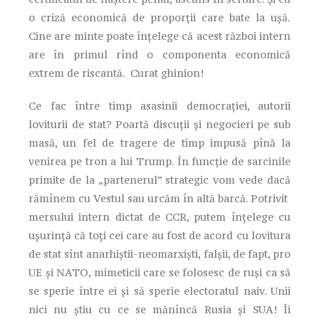
o criză economică de proporţii care bate la uşă.
Cine are minte poate înţelege că acest război intern
are în primul rînd o componenta economică
extrem de riscantă. Curat ghinion!
Ce fac între timp asasinii democraţiei, autorii
loviturii de stat? Poartă discuţii şi negocieri pe sub
masă, un fel de tragere de timp impusă pînă la
venirea pe tron a lui Trump. În funcţie de sarcinile
primite de la „partenerul” strategic vom vede dacă
rămînem cu Vestul sau urcăm în altă barcă. Potrivit
mersului intern dictat de CCR, putem înţelege cu
uşurinţă că toţi cei care au fost de acord cu lovitura
de stat sînt anarhiştii-neomarxişti, falşii, de fapt, pro
UE şi NATO, mimeticii care se folosesc de ruşi ca să
se sperie între ei şi să sperie electoratul naiv. Unii
nici nu ştiu cu ce se mănîncă Rusia şi SUA! Îi