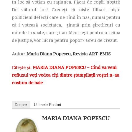
în loc să votăm cu raţiunea. Păcat de copiii noştri!
De viitorul lor! Credeţi că nişte tîlhari, nişte
politicieni defecţi care ne rînd în nas, numai pentru
că-i votează societatea, ţinută prin şiretlicuri cu
mîinile la spate, care şi-au făcut legi pentru a scăpa
de justiţie, vor lucra pentru popor? Greu de crezut.
Autor:
Maria Diana Popescu
,
Revista ART-EMIS
Citește și:
MARIA DIANA POPESCU – Cînd va veni
refluxul veți vedea cîți dintre ștampilații voștri n-au
costum de baie
Despre
Ultimele Postari
MARIA DIANA POPESCU