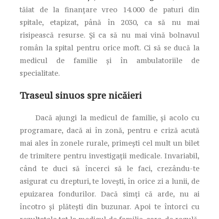
tăiat de la finanțare vreo 14.000 de paturi din
spitale, etapizat, până în 2030, ca să nu mai
risipească resurse. Și ca să nu mai vină bolnavul
român la spital pentru orice moft. Ci să se ducă la
medicul de familie și în ambulatoriile de
specialitate.
Traseul sinuos spre nicăieri
Dacă ajungi la medicul de familie, și acolo cu
programare, dacă ai în zonă, pentru e criză acută
mai ales în zonele rurale, primești cel mult un bilet
de trimitere pentru investigații medicale. Invariabil,
când te duci să încerci să le faci, crezându-te
asigurat cu drepturi, te lovești, în orice zi a lunii, de
epuizarea fondurilor. Dacă simți că arde, nu ai
încotro și plătești din buzunar. Apoi te întorci cu