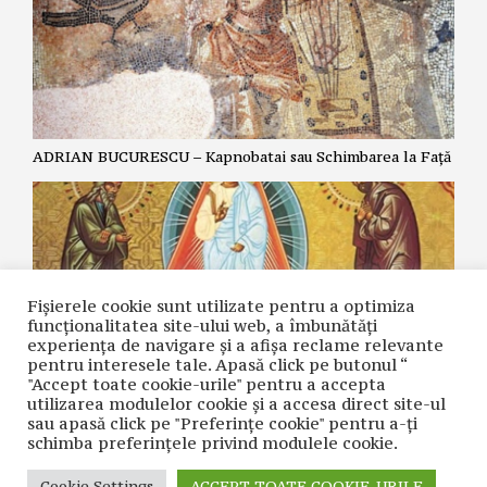
ADRIAN BUCURESCU – Kapnobatai sau Schimbarea la Față
Fișierele cookie sunt utilizate pentru a optimiza
funcţionalitatea site-ului web, a îmbunătăţi
experienţa de navigare şi a afişa reclame relevante
pentru interesele tale. Apasă click pe butonul “
"Accept toate cookie-urile" pentru a accepta
utilizarea modulelor cookie şi a accesa direct site-ul
ZOE DANTES – Schimbarea la Față și cea de-a cincea
sau apasă click pe "Preferințe cookie" pentru a-ţi
Evanghelie.
schimba preferinţele privind modulele cookie.
Cookie Settings
ACCEPT TOATE COOKIE-URILE