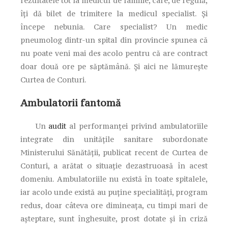
rezultatele tot la medicul de familie, care, de regulă,
îți dă bilet de trimitere la medicul specialist. Și
începe nebunia. Care specialist? Un medic
pneumolog dintr-un spital din provincie spunea că
nu poate veni mai des acolo pentru că are contract
doar două ore pe săptămână. Și aici ne lămurește
Curtea de Conturi.
Ambulatorii fantomă
Un
audit
al performanței privind ambulatoriile
integrate din unitățile sanitare subordonate
Ministerului Sănătății, publicat recent de Curtea de
Conturi, a arătat o situație dezastruoasă în acest
domeniu. Ambulatoriile nu există în toate spitalele,
iar acolo unde există au puține specialități, program
redus, doar câteva ore dimineața, cu timpi mari de
așteptare, sunt înghesuite, prost dotate și în criză