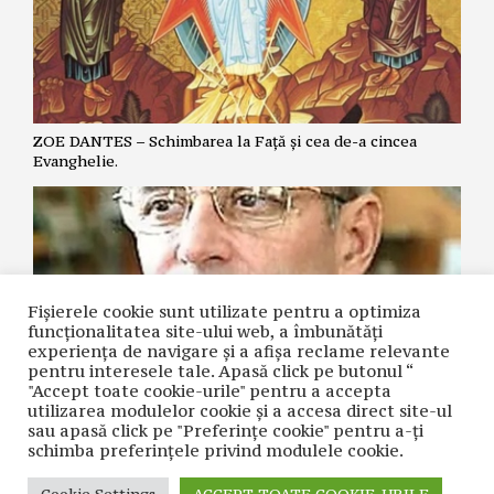
ZOE DANTES – Schimbarea la Față și cea de-a cincea
Evanghelie.
Fișierele cookie sunt utilizate pentru a optimiza
funcţionalitatea site-ului web, a îmbunătăţi
experienţa de navigare şi a afişa reclame relevante
pentru interesele tale. Apasă click pe butonul “
"Accept toate cookie-urile" pentru a accepta
utilizarea modulelor cookie şi a accesa direct site-ul
NICOLAE GRIGORIE LĂCRIȚA – Crime premeditate prin
sau apasă click pe "Preferințe cookie" pentru a-ţi
diagnostice false și tratamente inutile
schimba preferinţele privind modulele cookie.