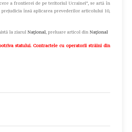
ecere a frontierei de pe teritoriul Ucrainei”, se artă în
prejudicia însă aplicarea prevederilor articolului 10,
istă la ziarul
Național
, preluare articol din
Național
iva statului. Contractele cu operatorii străini din