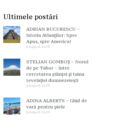
Ultimele postări
ADRIAN BUCURESCU –
Istoria Atlanților: Spre
Apus, spre America!
9 august 2026
STELIAN GOMBOȘ – Norul
de pe Tabor – între
cercetarea științei și taina
revelației dumnezeiești
9 august 2026
ADINA ALBERTS – Ghid de
vară pentru piele
9 august 2026