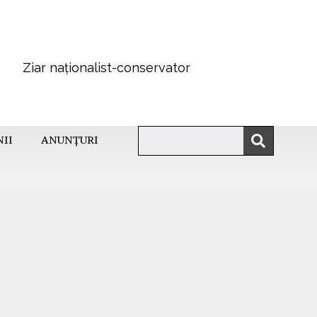
Ziar naționalist-conservator
NII
ANUNȚURI