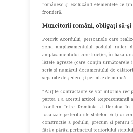
românesc și excluzând elementele ce țin 
frontieră.
Muncitorii români, obligați să-ș
Potrivit Acordului, persoanele care realize
zona amplasamentului podului rutier de
amplasamentului construcției, în baza uno
listele agreate (care conțin următoarele i
seria și numărul documentului de călătorie
separate de ședere și permise de muncă.
”Părțile contractante se vor informa recipr
partea 1 a acestui articol. Reprezentanții
frontiera între România si Ucraina în li
localizate pe teritoriile statelor părților co
construcție a podului, precum și pentru î
fără a părăsi perimetrul teritoriului statulu