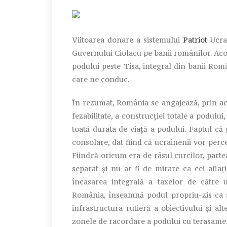
Viitoarea donare a sistemului
Patriot
Ucrai
Guvernului Ciolacu pe banii românilor. Acor
podului peste Tisa, integral din banii Rom
care ne conduc.
În rezumat, România se angajează, prin ace
fezabilitate, a construcției totale a podulu
toată durata de viață a podului. Faptul că
consolare, dat fiind că ucrainenii vor perc
Fiindcă oricum era de râsul curcilor, part
separat și nu ar fi de mirare ca cei afla
încasarea integrală a taxelor de către u
România, înseamnă podul propriu-zis ca s
infrastructura rutieră a obiectivului și alt
zonele de racordare a podului cu terasament