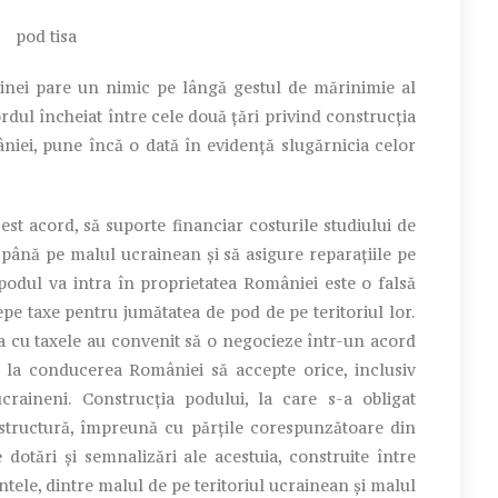
nei pare un nimic pe lângă gestul de mărinimie al
dul încheiat între cele două țări privind construcția
âniei, pune încă o dată în evidență slugărnicia celor
st acord, să suporte financiar costurile studiului de
i, până pe malul ucrainean și să asigure reparațiile pe
 podul va intra în proprietatea României este o falsă
epe taxe pentru jumătatea de pod de pe teritoriul lor.
ea cu taxele au convenit să o negocieze într-un acord
ți la conducerea României să accepte orice, inclusiv
craineni. Construcția podului, la care s-a obligat
tructură, împreună cu părțile corespunzătoare din
e dotări și semnalizări ale acestuia, construite între
ele, dintre malul de pe teritoriul ucrainean și malul