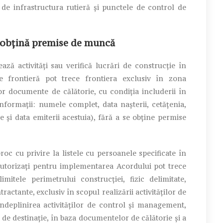
de infrastructura rutieră și punctele de control de
i obțină premise de muncă
ază activități sau verifică lucrări de construcție în
 frontieră pot trece frontiera exclusiv în zona
r documente de călătorie, cu condiția includerii în
nformații: numele complet, data nașterii, cetățenia,
 și data emiterii acestuia), fără a se obține permise
oc cu privire la listele cu persoanele specificate în
 autorizați pentru implementarea Acordului pot trece
mitele perimetrului construcției, fizic delimitate,
ntractante, exclusiv în scopul realizării activităților de
ndeplinirea activităților de control și management,
i de destinație, în baza documentelor de călătorie și a