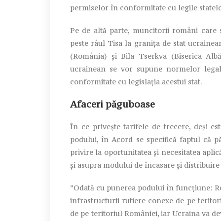
permiselor în conformitate cu legile statel
Pe de altă parte, muncitorii români care 
peste râul Tisa la granița de stat ucraine
(România) și Bila Tserkva (Biserica Albă 
ucrainean se vor supune normelor lega
conformitate cu legislația acestui stat.
Afaceri păguboase
În ce privește tarifele de trecere, deși 
podului, în Acord se specifică faptul că
privire la oportunitatea și necesitatea aplic
și asupra modului de încasare și distribuire 
”Odată cu punerea podului în funcțiune: Ro
infrastructurii rutiere conexe de pe teritori
de pe teritoriul României, iar Ucraina va de