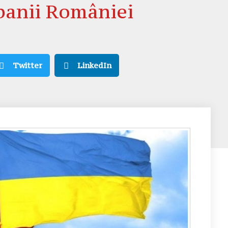
 banii României
Twitter
LinkedIn