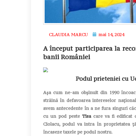
CLAUDIA MARCU
mai 14, 2024
A început participarea la reco
banii României
Podul prieteniei cu Uc
Așa cum ne-am obșinuit din 1990 încoac
străină în defavoarea intereselor naționa
avem antecedente în a ne fura singuri căciu
cu un pod peste
Tisa
care va fi edificat
Ciolacu, podul va intra în proprietatea ță
încaseze taxele pe podul nostru.