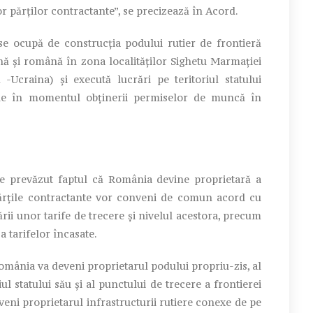
or părților contractante”, se precizează în Acord.
se ocupă de construcția podului rutier de frontieră
ană și română în zona localităților Sighetu Marmației
-Ucraina) și execută lucrări pe teritoriul statului
le în momentul obținerii permiselor de muncă în
este prevăzut faptul că România devine proprietară a
 părțile contractante vor conveni de comun acord cu
ării unor tarife de trecere și nivelul acestora, precum
a tarifelor încasate.
mânia va deveni proprietarul podului propriu-zis, al
ul statului său și al punctului de trecere a frontierei
veni proprietarul infrastructurii rutiere conexe de pe