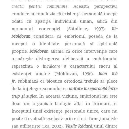
creată pentru comuniune
. Această perspectivă
conduce la concluzia că existența personală începe
odată cu apariția individului uman, adică din
momentul concepției (Stăniloae, 1997).
Ilie
Moldovan
consideră că embrionul posedă de la
început o identitate personală și spirituală
proprie.
Moldovan
afirmă că orice intervenție care
urmărește distrugerea deliberată a embrionului
reprezintă
o încălcare
a caracterului sacru al
existenței umane (Moldovan, 1996).
Ioan Ică
Jr.
subliniază că bioetica ortodoxă trebuie să plece
de la înțelegerea omului ca
unitate inseparabilă între
trup și suflet
. În această viziune, embrionul nu este
doar un organism biologic aflat în formare, ci
începutul unei existențe personale unice, care nu
poate fi evaluată exclusiv prin criterii funcționaliste
sau utilitariste (Ică, 2002).
Vasile Răducă
, unul dintre