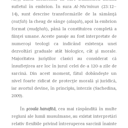
sufletul în embrion. În sura
Al-Mu’minun
(23:12–
14), sunt descrise transformările de la sămânță
(
nutfah
) la cheag de sânge (
alaqah
), apoi la embrion
format (
mudghah
), până la constituirea completă a
ființei umane. Aceste pasaje au fost interpretate de
numeroși teologi ca indicând existența unei
dezvoltări graduale atât biologice, cât și morale.
Majoritatea juriștilor clasici au considerat că
însuflețirea are loc în jurul celei de-a 120-a zile de
sarcină. Din acest moment, fătul dobândește un
nivel foarte ridicat de protecție morală și juridică,
iar avortul devine, în principiu, interzis (Sachedina,
2009).
În
școala hanafită
, cea mai răspândită în multe
regiuni ale lumii musulmane, au existat interpretări
relativ flexibile privind întreruperea sarcinii înainte