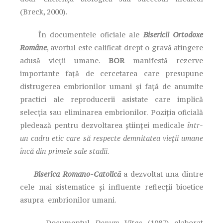
(Breck, 2000).
În documentele oficiale ale
Bisericii Ortodoxe
Române
, avortul este calificat drept o gravă atingere
adusă vieții umane.
BOR
manifestă rezerve
importante față de cercetarea care presupune
distrugerea embrionilor umani și față de anumite
practici ale reproducerii asistate care implică
selecția sau eliminarea embrionilor. Poziția oficială
pledează pentru dezvoltarea științei medicale
într-
un cadru etic care să respecte demnitatea vieții umane
încă din primele sale stadii
.
Biserica Romano-Catolică
a dezvoltat una dintre
cele mai sistematice și influente reflecții bioetice
asupra embrionilor umani.
Documentul
Donum Vitae
(1987) elaborat