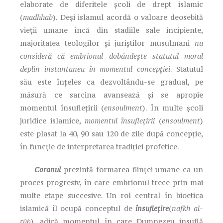
elaborate de diferitele școli de drept islamic
(
madhhab
). Deși islamul acordă o valoare deosebită
vieții umane încă din stadiile sale incipiente,
majoritatea teologilor și juriștilor musulmani
nu
consideră că embrionul dobândește statutul moral
deplin instantaneu în momentul concepției
. Statutul
său este înțeles ca dezvoltându-se gradual, pe
măsură ce sarcina avansează și se apropie
momentul însuflețirii (
ensoulment
). În multe școli
juridice islamice,
momentul însuflețirii
(
ensoulment
)
este plasat la 40, 90 sau 120 de zile după concepție,
în funcție de interpretarea tradiției profetice.
Coranul
prezintă formarea ființei umane ca un
proces progresiv, în care embrionul trece prin mai
multe etape succesive. Un rol central în bioetica
islamică îl ocupă conceptul de
însuflețire
(
nafkh al-
rūḥ
), adică momentul în care Dumnezeu insuflă