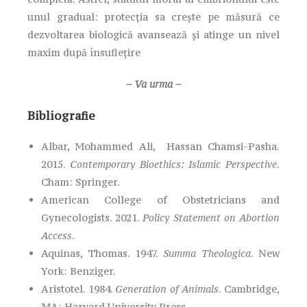
unul gradual: protecția sa crește pe măsură ce
dezvoltarea biologică avansează și atinge un nivel
maxim după însuflețire
– Va urma –
Bibliografie
Albar, Mohammed Ali, Hassan Chamsi-Pasha.
2015.
Contemporary Bioethics: Islamic Perspective
.
Cham: Springer.
American College of Obstetricians and
Gynecologists. 2021.
Policy Statement on Abortion
Access
.
Aquinas, Thomas. 1947.
Summa Theologica
. New
York: Benziger.
Aristotel. 1984.
Generation of Animals
. Cambridge,
MA: Harvard University Press.