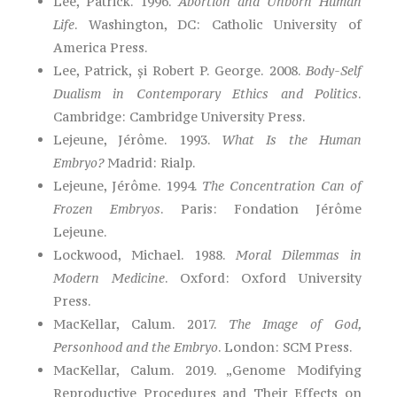
Lee, Patrick. 1996.
Abortion and Unborn Human
Life
. Washington, DC: Catholic University of
America Press.
Lee, Patrick, și Robert P. George. 2008.
Body-Self
Dualism in Contemporary Ethics and Politics
.
Cambridge: Cambridge University Press.
Lejeune, Jérôme. 1993.
What Is the Human
Embryo?
Madrid: Rialp.
Lejeune, Jérôme. 1994.
The Concentration Can of
Frozen Embryos
. Paris: Fondation Jérôme
Lejeune.
Lockwood, Michael. 1988.
Moral Dilemmas in
Modern Medicine
. Oxford: Oxford University
Press.
MacKellar, Calum. 2017.
The Image of God,
Personhood and the Embryo
. London: SCM Press.
MacKellar, Calum. 2019. „Genome Modifying
Reproductive Procedures and Their Effects on