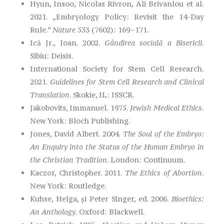
Hyun, Insoo, Nicolas Rivron, Ali Brivanlou et al.
2021. „Embryology Policy: Revisit the 14-Day
Rule.”
Nature
533 (7602): 169–171.
Ică Jr., Ioan. 2002.
Gândirea socială a Bisericii
.
Sibiu: Deisis.
International Society for Stem Cell Research.
2021.
Guidelines for Stem Cell Research and Clinical
Translation
. Skokie, IL: ISSCR.
Jakobovits, Immanuel. 1975.
Jewish Medical Ethics
.
New York: Bloch Publishing.
Jones, David Albert. 2004.
The Soul of the Embryo:
An Enquiry into the Status of the Human Embryo in
the Christian Tradition
. London: Continuum.
Kaczor, Christopher. 2011.
The Ethics of Abortion
.
New York: Routledge.
Kuhse, Helga, și Peter Singer, ed. 2006.
Bioethics:
An Anthology
. Oxford: Blackwell.