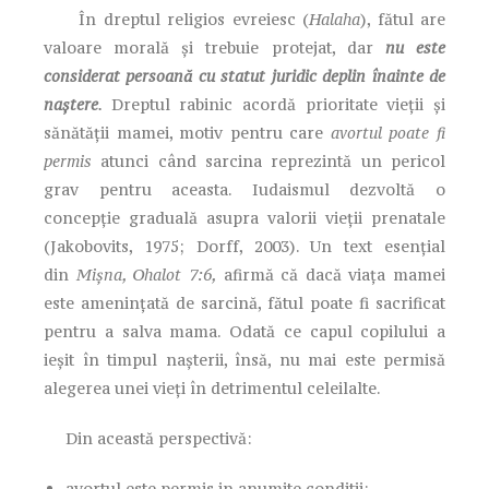
În dreptul religios evreiesc (
Halaha
), fătul are
valoare morală și trebuie protejat, dar
nu este
considerat persoană cu statut juridic deplin înainte de
naștere
.
Dreptul rabinic acordă prioritate vieții și
sănătății mamei, motiv pentru care
avortul poate fi
permis
atunci când sarcina reprezintă un pericol
grav pentru aceasta. Iudaismul dezvoltă o
concepție graduală asupra valorii vieții prenatale
(Jakobovits, 1975; Dorff, 2003). Un text esențial
din
Mișna, Ohalot 7:6,
afirmă că dacă viața mamei
este amenințată de sarcină, fătul poate fi sacrificat
pentru a salva mama. Odată ce capul copilului a
ieșit în timpul nașterii, însă, nu mai este permisă
alegerea unei vieți în detrimentul celeilalte.
Din această perspectivă:
avortul este permis in anumite conditii;