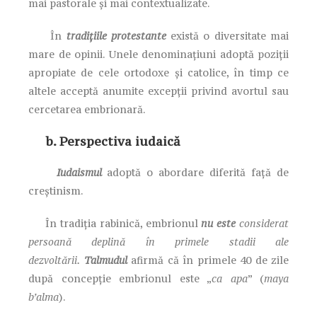
mai pastorale și mai contextualizate.
În
tradițiile protestante
există o diversitate mai
mare de opinii. Unele denominațiuni adoptă poziții
apropiate de cele ortodoxe și catolice, în timp ce
altele acceptă anumite excepții privind avortul sau
cercetarea embrionară.
b. Perspectiva iudaică
Iudaismul
adoptă o abordare diferită față de
creștinism.
În tradiția rabinică, embrionul
nu este
considerat
persoană deplină în primele stadii ale
dezvoltării.
Talmudul
afirmă că în primele 40 de zile
după concepție embrionul este „
ca apa
” (
maya
b’alma
).