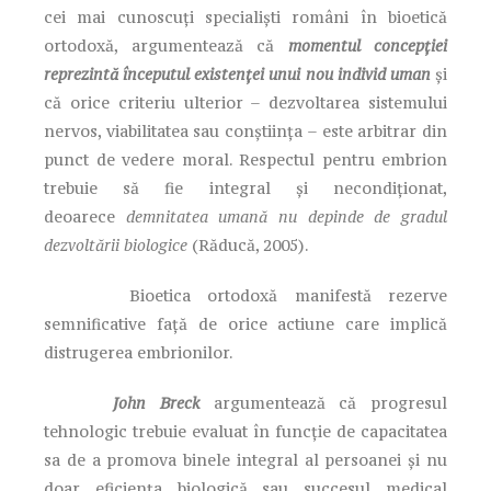
cei mai cunoscuți specialiști români în bioetică
ortodoxă, argumentează că
momentul concepției
reprezintă începutul existenței unui nou individ uman
și
că orice criteriu ulterior – dezvoltarea sistemului
nervos, viabilitatea sau conștiința – este arbitrar din
punct de vedere moral. Respectul pentru embrion
trebuie să fie integral și necondiționat,
deoarece
demnitatea umană nu depinde de gradul
dezvoltării biologice
(Răducă, 2005).
Bioetica ortodoxă manifestă rezerve
semnificative față de orice actiune care implică
distrugerea embrionilor.
John Breck
argumentează că progresul
tehnologic trebuie evaluat în funcție de capacitatea
sa de a promova binele integral al persoanei și nu
doar eficiența biologică sau succesul medical