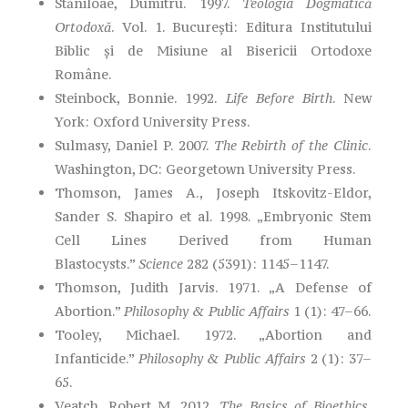
Stăniloae, Dumitru. 1997.
Teologia Dogmatică
Ortodoxă
. Vol. 1. București: Editura Institutului
Biblic și de Misiune al Bisericii Ortodoxe
Române.
Steinbock, Bonnie. 1992.
Life Before Birth
. New
York: Oxford University Press.
Sulmasy, Daniel P. 2007.
The Rebirth of the Clinic
.
Washington, DC: Georgetown University Press.
Thomson, James A., Joseph Itskovitz-Eldor,
Sander S. Shapiro et al. 1998. „Embryonic Stem
Cell Lines Derived from Human
Blastocysts.”
Science
282 (5391): 1145–1147.
Thomson, Judith Jarvis. 1971. „A Defense of
Abortion.”
Philosophy & Public Affairs
1 (1): 47–66.
Tooley, Michael. 1972. „Abortion and
Infanticide.”
Philosophy & Public Affairs
2 (1): 37–
65.
Veatch, Robert M. 2012.
The Basics of Bioethics
.