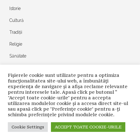
Istorie
Cultură
Tradiții
Religie
Sănătate
Anunțuri
Fișierele cookie sunt utilizate pentru a optimiza
Opinii
funcţionalitatea site-ului web, a îmbunătăţi
experienţa de navigare şi a afişa reclame relevante
Autori
pentru interesele tale. Apasă click pe butonul “
"Accept toate cookie-urile" pentru a accepta
utilizarea modulelor cookie şi a accesa direct site-ul
sau apasă click pe "Preferințe cookie" pentru a-ţi
Cele mai recente
schimba preferinţele privind modulele cookie.
Cookie Settings
ACCEPT TOATE COOKIE-URILE