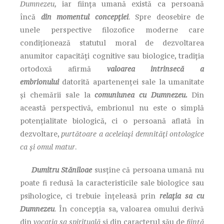
Dumnezeu,
iar ființa umană există ca persoană
încă
din momentul concepției
. Spre deosebire de
unele perspective filozofice moderne care
condiționează statutul moral de dezvoltarea
anumitor capacități cognitive sau biologice, tradiția
ortodoxă afirmă
valoarea intrinsecă a
embrionului
datorită apartenenței sale la umanitate
și chemării sale la
comuniunea cu Dumnezeu.
Din
această perspectivă, embrionul nu este o simplă
potențialitate biologică, ci o persoană aflată în
dezvoltare,
purtătoare a aceleiași demnități ontologice
ca și omul matur
.
Dumitru Stăniloae
susține că persoana umană nu
poate fi redusă la caracteristicile sale biologice sau
psihologice, ci trebuie înțeleasă prin
relația sa cu
Dumnezeu
. În concepția sa, valoarea omului derivă
din
vocația sa spirituală
și din caracterul său de
ființă