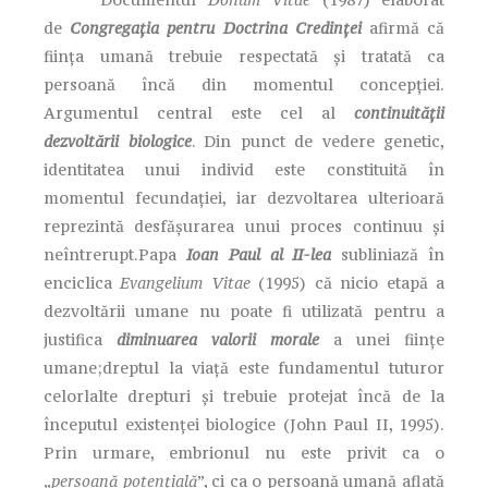
de
Congregația pentru Doctrina Credinței
afirmă că
ființa umană trebuie respectată și tratată ca
persoană încă din momentul concepției.
Argumentul central este cel al
continuității
dezvoltării biologice
. Din punct de vedere genetic,
identitatea unui individ este constituită în
momentul fecundației, iar dezvoltarea ulterioară
reprezintă desfășurarea unui proces continuu și
neîntrerupt.Papa
Ioan Paul al II-lea
subliniază în
enciclica
Evangelium Vitae
(1995) că nicio etapă a
dezvoltării umane nu poate fi utilizată pentru a
justifica
diminuarea valorii morale
a unei ființe
umane;dreptul la viață este fundamentul tuturor
celorlalte drepturi și trebuie protejat încă de la
începutul existenței biologice (John Paul II, 1995).
Prin urmare, embrionul nu este privit ca o
„
persoană potențială
”, ci ca o persoană umană aflată