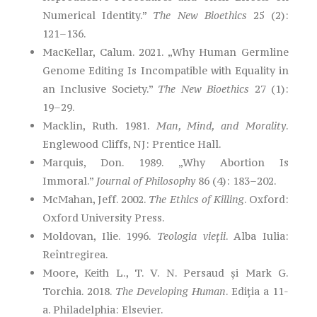
Numerical Identity.”
The New Bioethics
25 (2):
121–136.
MacKellar, Calum. 2021. „Why Human Germline
Genome Editing Is Incompatible with Equality in
an Inclusive Society.”
The New Bioethics
27 (1):
19–29.
Macklin, Ruth. 1981.
Man, Mind, and Morality
.
Englewood Cliffs, NJ: Prentice Hall.
Marquis, Don. 1989. „Why Abortion Is
Immoral.”
Journal of Philosophy
86 (4): 183–202.
McMahan, Jeff. 2002.
The Ethics of Killing
. Oxford:
Oxford University Press.
Moldovan, Ilie. 1996.
Teologia vieții
. Alba Iulia:
Reîntregirea.
Moore, Keith L., T. V. N. Persaud și Mark G.
Torchia. 2018.
The Developing Human
. Ediția a 11-
a. Philadelphia: Elsevier.