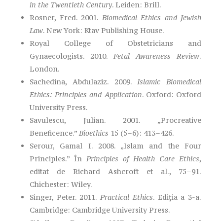
in the Twentieth Century
. Leiden: Brill.
Rosner, Fred. 2001.
Biomedical Ethics and Jewish
Law
. New York: Ktav Publishing House.
Royal College of Obstetricians and
Gynaecologists. 2010.
Fetal Awareness Review
.
London.
Sachedina, Abdulaziz. 2009.
Islamic Biomedical
Ethics: Principles and Application
. Oxford: Oxford
University Press.
Savulescu, Julian. 2001. „Procreative
Beneficence.”
Bioethics
15 (5–6): 413–426.
Serour, Gamal I. 2008. „Islam and the Four
Principles.” În
Principles of Health Care Ethics
,
editat de Richard Ashcroft et al., 75–91.
Chichester: Wiley.
Singer, Peter. 2011.
Practical Ethics
. Ediția a 3-a.
Cambridge: Cambridge University Press.