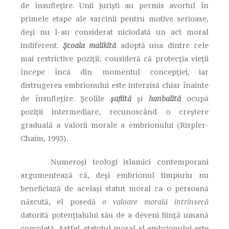
de însuflețire. Unii juriști au permis avortul în
primele etape ale sarcinii pentru motive serioase,
deși nu l-au considerat niciodată un act moral
indiferent.
Școala malikită
adoptă una dintre cele
mai restrictive poziții; consideră că protecția vieții
începe încă din momentul concepției, iar
distrugerea embrionului este interzisă chiar înainte
de însuflețire. Școlile
șafiită
și
hanbalită
ocupă
poziții intermediare, recunoscând o creștere
graduală a valorii morale a embrionului (Rispler-
Chaim, 1993).
Numeroși teologi islamici contemporani
argumentează că, deși embrionul timpuriu nu
beneficiază de același statut moral ca o persoană
născută, el posedă
o valoare morală intrinsecă
datorită potențialului său de a deveni ființă umană
completă. Astfel, statutul moral al embrionului este