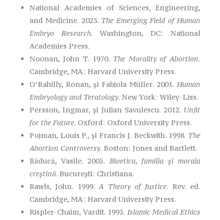
National Academies of Sciences, Engineering,
and Medicine. 2023.
The Emerging Field of Human
Embryo Research
. Washington, DC: National
Academies Press.
Noonan, John T. 1970.
The Morality of Abortion
.
Cambridge, MA: Harvard University Press.
O’Rahilly, Ronan, și Fabiola Müller. 2001.
Human
Embryology and Teratology
. New York: Wiley-Liss.
Persson, Ingmar, și Julian Savulescu. 2012.
Unfit
for the Future
. Oxford: Oxford University Press.
Pojman, Louis P., și Francis J. Beckwith. 1998.
The
Abortion Controversy
. Boston: Jones and Bartlett.
Răducă, Vasile. 2005.
Bioetica, familia și morala
creștină
. București: Christiana.
Rawls, John. 1999.
A Theory of Justice
. Rev. ed.
Cambridge, MA: Harvard University Press.
Rispler-Chaim, Vardit. 1993.
Islamic Medical Ethics