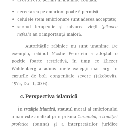
cercetarea pe embrioni poate fi permisă;
celulele stem embrionare sunt adesea acceptate;
scopul terapeutic și salvarea vieții (
pikuach
nefesh
) au o importanță majoră.
Autoritățile rabinice nu sunt unanime. De
exemplu, rabinul Moshe Feinstein a adoptat o
poziție foarte restrictivă, în timp ce Eliezer
Waldenberg a admis unele excepții mai largi în
cazurile de boli congenitale severe (Jakobovits,
1975; Dorff, 2003).
c. Perspectiva islamică
În
tradiția islamică
, statutul moral al embrionului
uman este analizat prin prisma
Coranului
, a
tradiției
profetice
(Sunna) și a interpretărilor juridice