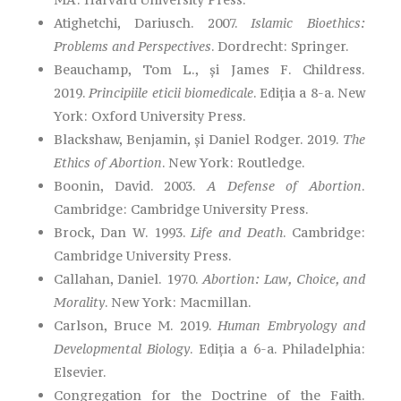
Atighetchi, Dariusch. 2007.
Islamic Bioethics:
Problems and Perspectives
. Dordrecht: Springer.
Beauchamp, Tom L., și James F. Childress.
2019.
Principiile eticii biomedicale
. Ediția a 8-a. New
York: Oxford University Press.
Blackshaw, Benjamin, și Daniel Rodger. 2019.
The
Ethics of Abortion
. New York: Routledge.
Boonin, David. 2003.
A Defense of Abortion
.
Cambridge: Cambridge University Press.
Brock, Dan W. 1993.
Life and Death
. Cambridge:
Cambridge University Press.
Callahan, Daniel. 1970.
Abortion: Law, Choice, and
Morality
. New York: Macmillan.
Carlson, Bruce M. 2019.
Human Embryology and
Developmental Biology
. Ediția a 6-a. Philadelphia:
Elsevier.
Congregation for the Doctrine of the Faith.