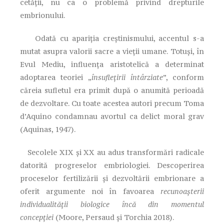
cetății, nu ca o problemă privind drepturile
embrionului.
Odată cu apariția creștinismului, accentul s-a
mutat asupra valorii sacre a vieții umane. Totuși, în
Evul Mediu, influența aristotelică a determinat
adoptarea teoriei „
însuflețirii întârziate
”, conform
căreia sufletul era primit după o anumită perioadă
de dezvoltare. Cu toate acestea autori precum Toma
d’Aquino condamnau avortul ca delict moral grav
(Aquinas, 1947).
Secolele XIX și XX au adus transformări radicale
datorită progreselor embriologiei. Descoperirea
proceselor fertilizării și dezvoltării embrionare a
oferit argumente noi în favoarea
recunoașterii
individualității biologice încă din momentul
concepției
(Moore, Persaud și Torchia 2018).