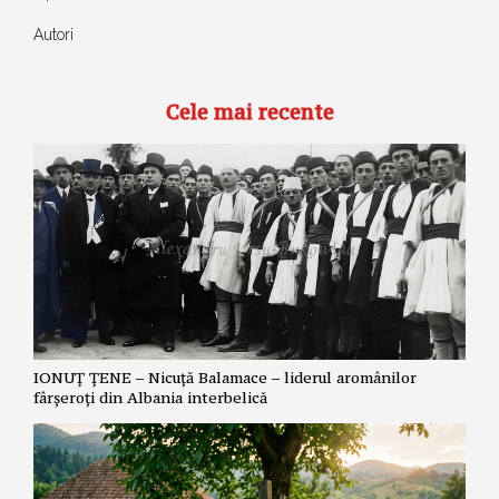
Autori
Cele mai recente
IONUȚ ȚENE – Nicuță Balamace – liderul aromânilor
fârșeroți din Albania interbelică