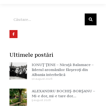
Ultimele postări
IONUȚ ȚENE – Nicuță Balamace –
liderul aromânilor fârșeroți din
Albania interbelică
10 august 2026
ALEXANDRU BOCHIȘ-BORȘANU –
Mi-e dor, mi-e tare dor…
9 august 2026