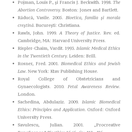
Pojman, Louis P., și Francis J. Beckwith. 1998.
The
Abortion Controversy
. Boston: Jones and Bartlett.
Răducă, Vasile. 2005.
Bioetica, familia și morala
creștină
. București: Christiana.
Rawls, John. 1999.
A Theory of Justice
. Rev. ed.
Cambridge, MA: Harvard University Press.
Rispler-Chaim, Vardit. 1993.
Islamic Medical Ethics
in the Twentieth Century
. Leiden: Brill.
Rosner, Fred. 2001.
Biomedical Ethics and Jewish
Law
. New York: Ktav Publishing House.
Royal College of Obstetricians and
Gynaecologists. 2010.
Fetal Awareness Review
.
London.
Sachedina, Abdulaziz. 2009.
Islamic Biomedical
Ethics: Principles and Application
. Oxford: Oxford
University Press.
Savulescu, Julian. 2001. „Procreative