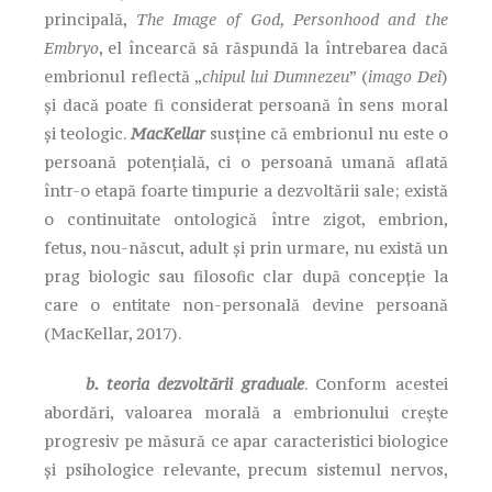
principală,
The Image of God, Personhood and the
Embryo
, el încearcă să răspundă la întrebarea dacă
embrionul reflectă „
chipul lui Dumnezeu
” (
imago Dei
)
și dacă poate fi considerat persoană în sens moral
și teologic.
MacKellar
susține că embrionul nu este o
persoană potențială, ci o persoană umană aflată
într-o etapă foarte timpurie a dezvoltării sale; există
o continuitate ontologică între zigot, embrion,
fetus, nou-născut, adult și prin urmare, nu există un
prag biologic sau filosofic clar după concepție la
care o entitate non-personală devine persoană
(MacKellar, 2017).
b. teoria dezvoltării graduale
. Conform acestei
abordări, valoarea morală a embrionului crește
progresiv pe măsură ce apar caracteristici biologice
și psihologice relevante, precum sistemul nervos,