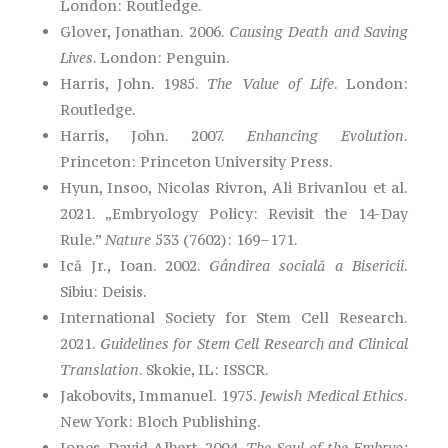
London: Routledge.
Glover, Jonathan. 2006.
Causing Death and Saving
Lives
. London: Penguin.
Harris, John. 1985.
The Value of Life
. London:
Routledge.
Harris, John. 2007.
Enhancing Evolution
.
Princeton: Princeton University Press.
Hyun, Insoo, Nicolas Rivron, Ali Brivanlou et al.
2021. „Embryology Policy: Revisit the 14-Day
Rule.”
Nature
533 (7602): 169–171.
Ică Jr., Ioan. 2002.
Gândirea socială a Bisericii
.
Sibiu: Deisis.
International Society for Stem Cell Research.
2021.
Guidelines for Stem Cell Research and Clinical
Translation
. Skokie, IL: ISSCR.
Jakobovits, Immanuel. 1975.
Jewish Medical Ethics
.
New York: Bloch Publishing.
Jones, David Albert. 2004.
The Soul of the Embryo: