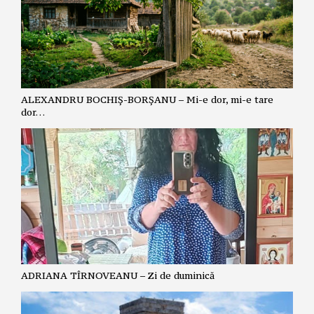
ALEXANDRU BOCHIȘ-BORȘANU – Mi-e dor, mi-e tare
dor…
ADRIANA TÎRNOVEANU – Zi de duminică