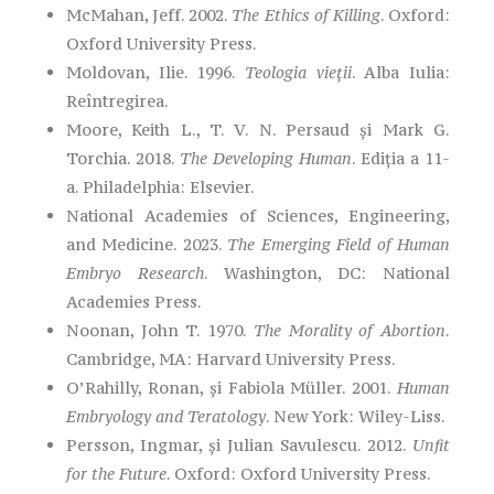
McMahan, Jeff. 2002.
The Ethics of Killing
. Oxford:
Oxford University Press.
Moldovan, Ilie. 1996.
Teologia vieții
. Alba Iulia:
Reîntregirea.
Moore, Keith L., T. V. N. Persaud și Mark G.
Torchia. 2018.
The Developing Human
. Ediția a 11-
a. Philadelphia: Elsevier.
National Academies of Sciences, Engineering,
and Medicine. 2023.
The Emerging Field of Human
Embryo Research
. Washington, DC: National
Academies Press.
Noonan, John T. 1970.
The Morality of Abortion
.
Cambridge, MA: Harvard University Press.
O’Rahilly, Ronan, și Fabiola Müller. 2001.
Human
Embryology and Teratology
. New York: Wiley-Liss.
Persson, Ingmar, și Julian Savulescu. 2012.
Unfit
for the Future
. Oxford: Oxford University Press.