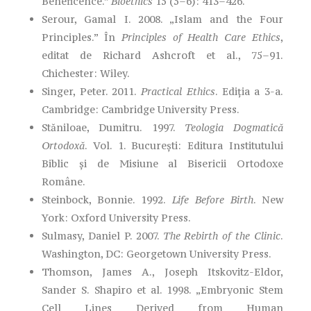
Beneficence.”
Bioethics
15 (5–6): 413–426.
Serour, Gamal I. 2008. „Islam and the Four
Principles.” În
Principles of Health Care Ethics
,
editat de Richard Ashcroft et al., 75–91.
Chichester: Wiley.
Singer, Peter. 2011.
Practical Ethics
. Ediția a 3-a.
Cambridge: Cambridge University Press.
Stăniloae, Dumitru. 1997.
Teologia Dogmatică
Ortodoxă
. Vol. 1. București: Editura Institutului
Biblic și de Misiune al Bisericii Ortodoxe
Române.
Steinbock, Bonnie. 1992.
Life Before Birth
. New
York: Oxford University Press.
Sulmasy, Daniel P. 2007.
The Rebirth of the Clinic
.
Washington, DC: Georgetown University Press.
Thomson, James A., Joseph Itskovitz-Eldor,
Sander S. Shapiro et al. 1998. „Embryonic Stem
Cell Lines Derived from Human