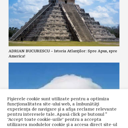
ADRIAN BUCURESCU – Istoria Atlanților: Spre Apus, spre
America!
Fișierele cookie sunt utilizate pentru a optimiza
funcţionalitatea site-ului web, a îmbunătăţi
experienţa de navigare şi a afişa reclame relevante
pentru interesele tale. Apasă click pe butonul “
"Accept toate cookie-urile" pentru a accepta
STELIAN GOMBOȘ – Norul de pe Tabor – între cercetarea
utilizarea modulelor cookie şi a accesa direct site-ul
științei și taina revelației dumnezeiești