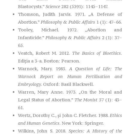
Blastocysts.”
Science
282 (5391): 1145–1147.
Thomson, Judith Jarvis. 1971. „A Defense of
Abortion.”
Philosophy & Public Affairs
1 (1): 47–66.
Tooley, Michael. 1972. „Abortion and
Infanticide.”
Philosophy & Public Affairs
2 (1): 37–
65.
Veatch, Robert M. 2012.
The Basics of Bioethics
.
Ediția a 3-a. Boston: Pearson.
Warnock, Mary. 1985.
A Question of Life: The
Warnock Report on Human Fertilisation and
Embryology
. Oxford: Basil Blackwell.
Warren, Mary Anne. 1973. „On the Moral and
Legal Status of Abortion.”
The Monist
57 (1): 43–
61.
Wertz, Dorothy C., și John C. Fletcher. 1988.
Ethics
and Human Genetics
. New York: Springer.
Wilkins, John S. 2018.
Species: A History of the