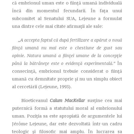
că embrionul uman este o ființă umană individuală
încă din momentul fecundarii. În fața unui
subcomitet al Senatului SUA, Lejeune a formulat
una dintre cele mai citate afirmații ale sale:
„
A accepta faptul că după fertilizare a apărut o nouă
ființă umană nu mai este o chestiune de gust sau
opinie. Natura umană a ființei umane de la concepție
până la bătrânețe este o evidență experimentală.”
În
consecință, embrionul trebuie considerat o ființă
umană cu demnitate proprie și nu un simplu obiect
al cercetării (Lejeune, 1993).
Bioeticeanul
Calum MacKellar
susține cea mai
puternică formă a statutului moral al embrionului
uman. Poziția sa este apropiată de argumentele lui
Jérôme Lejeune, dar este dezvoltată într-un cadru
teologic și filosofic mai amplu. În lucrarea sa