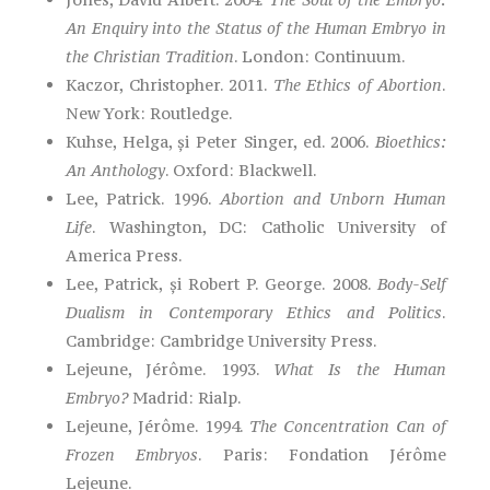
An Enquiry into the Status of the Human Embryo in
the Christian Tradition
. London: Continuum.
Kaczor, Christopher. 2011.
The Ethics of Abortion
.
New York: Routledge.
Kuhse, Helga, și Peter Singer, ed. 2006.
Bioethics:
An Anthology
. Oxford: Blackwell.
Lee, Patrick. 1996.
Abortion and Unborn Human
Life
. Washington, DC: Catholic University of
America Press.
Lee, Patrick, și Robert P. George. 2008.
Body-Self
Dualism in Contemporary Ethics and Politics
.
Cambridge: Cambridge University Press.
Lejeune, Jérôme. 1993.
What Is the Human
Embryo?
Madrid: Rialp.
Lejeune, Jérôme. 1994.
The Concentration Can of
Frozen Embryos
. Paris: Fondation Jérôme
Lejeune.