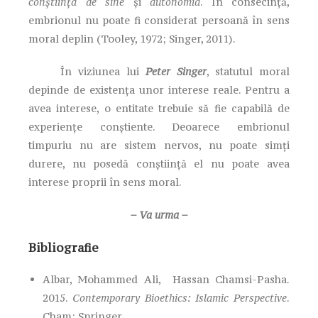
conștiința de sine
și
autonomia
. În consecință,
embrionul nu poate fi considerat persoană în sens
moral deplin (Tooley, 1972; Singer, 2011).
În viziunea lui
Peter Singer
, statutul moral
depinde de existența unor interese reale. Pentru a
avea interese, o entitate trebuie să fie capabilă de
experiențe conștiente. Deoarece embrionul
timpuriu nu are sistem nervos, nu poate simți
durere, nu posedă conștiință el nu poate avea
interese proprii în sens moral.
– Va urma –
Bibliografie
Albar, Mohammed Ali, Hassan Chamsi-Pasha.
2015.
Contemporary Bioethics: Islamic Perspective
.
Cham: Springer.