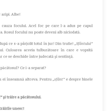
 aripi. Albe!
auza focului. Acel foc pe care l-a adus pe capul
a. Rosul focului nu poate deveni alb niciodată.
 ce s-a pârjolit totul în jur! Din trufie!
„Sfântului”
i. Culoarea aceeia tulburătoare în care e vopsită
r ce se deschide între judecată și sentință.
e păcătosul? Ce i-a separat?
 ei înseamnă altceva. Pentru
„sfânt”
e despre binele
i”
și trăire a păcătosului.
răirile unesc!