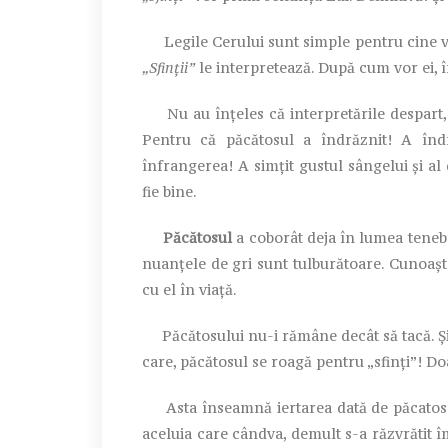
Legile Cerului sunt simple pentru cine vrea
„Sfinții”
le interpretează. După cum vor ei, î
Nu au înțeles că interpretările despart, se
Pentru că păcătosul a îndrăznit! A îndr
înfrangerea! A simțit gustul sângelui și al d
fie bine.
Păcătosul
a coborât deja în lumea tenebre
nuanțele de gri sunt tulburătoare. Cunoaște 
cu el în viață.
Păcătosului nu-i rămâne decât să tacă. Și 
care, păcătosul se roagă pentru „sfinți”! Do
Asta înseamnă iertarea dată de păcato
aceluia care cândva, demult s-a răzvrătit îm