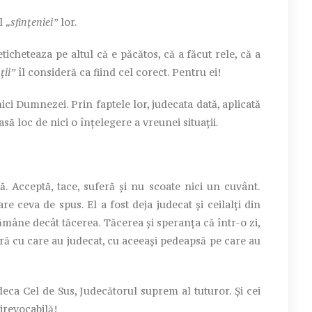
ul
„sfințeniei”
lor.
cheteaza pe altul că e păcătos, că a făcut rele, că a
ții”
îl consideră ca fiind cel corect. Pentru ei!
 Dumnezei. Prin faptele lor, judecata dată, aplicată
să loc de nici o înțelegere a vreunei situații.
 Acceptă, tace, suferă și nu scoate nici un cuvânt.
 ceva de spus. El a fost deja judecat și ceilalți din
ămâne decât tăcerea. Tăcerea și speranța că într-o zi,
sură cu care au judecat, cu aceeași pedeapsă pe care au
deca Cel de Sus, Judecătorul suprem al tuturor. Și cei
 irevocabilă!