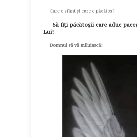
Care e sfânt și care e păcătos?
Să fiți păcătoșii care aduc pacea
Lui!
Domnul să vă miluiască!