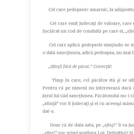
Cei care pedepsesc amarnic, la adăpost
Cei care emit judecați de valoare, care eti
încălcat un cod de conduită pe care ei,
„sfin
Cei care aplică pedepsele simțindu-se mici
o dată sancțiunea, adică pedeapsa, nu mai la
„Sfinții fără de păcat.”
Corecții!
Timp în care, cel păcătos stă și se uită.
Pentru că pe nimeni nu interesează dacă are
jurul lui văd sancțiunea. Păcătosului nu-i r
„sfinții” vor fi judecați și ei cu aceeași mă
dat-o.
Doar că de data asta, pe
„sfinți”
îi va ju
„sfinți”
vor primi sentința Lui. Definitivă! Și