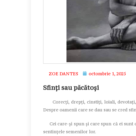
ZOE DANTES
octombrie 1, 2025
Sfinți sau păcătoși
Corecți, drepți, cinstiți, loiali, devotaț
Despre oamenii care se dau sau se cred sfin
Cei care-și spun și care spun că ei sunt ca
sentințele semenilor lor.