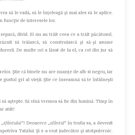
 să le vadă, să le înțeleagă și mai ales să le aplice.
n funcție de interesele lor.
pară, divid. Ei nu au trăit ceea ce a trăit păcătosul.
ăznit să trăiască, să construiască și să-și asume
urerii. De multe ori a lăsat de la el, ca cei din jur să
lor. Știe că binele nu are nuanțe de alb si negru, iar
gustul gri al vieții. Știe ce înseamnă să te întâlnești
să aștepte. Să vină vremea să fie din lumină. Timp în
ar atât!
s
„sfântului”
! Deoarece
„sfântul
” în trufia sa, a devenit
potriva Tatălui. Și s-a vrut judecător și atotputernic.