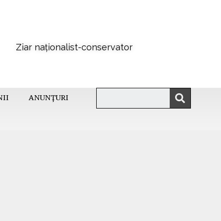
Ziar naționalist-conservator
NII
ANUNȚURI