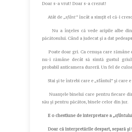
Doar s-a vrut! Doar s-a crezut!
Atât de
„sfânt”
încât a simțit el că-i cresc
Nu a înțeles că vede aripile albe din c
păcătosului. Când a judecat și a dat pedeaps
Poate doar gri. Ca cenușa care rămâne după
nu-i rămâne decât să simtă gustul griulu
probabil anticamera durerii. Un fel de culoa
Stai și te întrebi care e „sfântul” și care 
Nuanțele binelui care pentru fiecare din
său și pentru păcătos, binele celor din jur.
E o chestiune de interpretare a
„sfântulu
Doar că interpretările despart, separă și t