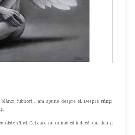
i, blânzi, iubitori….am spune despre ei. Despre
sfinți
.
ți.
 niște sfinți. Cei care nu numai că judecă, dar dau și