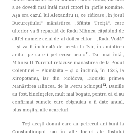
a se dovedi mai întâi mari ctitori în Ţările Române.
Aşa era cazul lui Alexandru II, ce ridicase „în josul
Bucureştiului” mănăstirea „Sfânta Troiţă”, care
ulterior va fi reparată de Radu Mihnea, căpătând de
altfel numele celui de-al doilea ctitor – „Radu Vodă”
– şi va fi închinată de acesta la Ivir, în amintirea
11
anilor pe care-i petrecuse acolo
. Dar mai întâi,
Mihnea II Turcitul refăcuse mănăstirea de la Podul
Colentinei – Plumbuita – şi o închină, în 1585, la
Xiropotamu, iar din Moldova, Dionisiu primea
12
Mănăstirea Hlincea, de la Petru Şchiopul
. Daniile
au fost, bineînţeles, mult mai bogate, pentru că ei au
confirmat sumele care obişnuiau a fi date anual,
plus moşii şi alte acareturi.
Toţi aceşti domni care au petrecut ani buni la
Constantinopol sau în alte locuri ale fostului