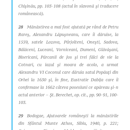
Chişinău, pp. 103-108 (actul în slavonă şi traducere
românească).
28
Mănăstirea a mai fost ajutată pe rând de Petru
Rareş, Alexandru Lăpuşneanu, care îi dăruise, la
1559, satele Lozova, Pârjolteni, Oneşti, Sadova,
Bălăceni, Luceani, Vorniceani, Dumeni, Glăvăşani,
Bisericani, Părcanii de Jos şi trei fălci de vie la
Cotnari, cu iazul şi moara de acolo, a urmat
Alexandru VI Coconul care dăruia satul Popăuţi din
Orhei la 1630 şi, în fine, Eustratie Dabija care îi
confirmase la 1662 câteva posesiuni ce apăreau şi-n
actul anterior – Şt. Berechet,
op. cit
., pp. 90-91, 100-
103.
29
Bodogae,
Ajutoarele româneşti la mănăstirile
din Sfântul Munte Athos
, Sibiu, 1940, p. 221;