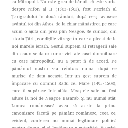
ca Mitropolit. Nu este greu de bănuit că este vorba
despre Nifon al II (1503-1505), fost Patriarh al
Ţarigradului în două rânduri, după ce-şi avusese
avântul tot din Athos, de la chiar mănăstirea pe care
acum o ajuta din prea plin Neagoe. Se cunosc, din
istoria Ţării, condiţiile vitrege în care a plecat de la
noi marele ierarh. Gestul suprem al retragerii sale
din scaun se datora unor vicii ale casei domnitoare
cu care mitropolitul nu a putut fi de acord. Pe
pământul nostru s-a reîntors numai după ce
murise, de data aceasta într-un gest suprem de
împăcare cu domnul Radu cel Mare (1495-1508),
care îl supărase într-atâta. Moaştele sale au fost
aduse la noi de Neagoe Basarab. Şi nu numai atât.
Lumea românească avea să asiste la prima
canonizare făcută pe pământ românesc, ceea ce,
evident, conferea nu numai legitimare politică
pentru domn, ci şi legitimare a autorităţii Bisericii