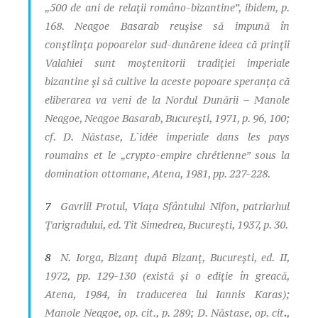
„500 de ani de relaţii româno-bizantine”,
ibidem
, p.
168. Neagoe Basarab reuşise să impună în
conştiinţa popoarelor sud-dunărene ideea că prinţii
Valahiei sunt moştenitorii tradiţiei imperiale
bizantine şi să cultive la aceste popoare speranţa că
eliberarea va veni de la Nordul Dunării – Manole
Neagoe,
Neagoe Basarab
, Bucureşti, 1971, p. 96, 100;
cf. D. Năstase,
L`idée imperiale dans les pays
roumains et le „crypto-empire chrétienne” sous la
domination ottomane
, Atena, 1981, pp. 227-228.
7
Gavriil Protul,
Viaţa Sfântului Nifon, patriarhul
Ţarigradului
, ed. Tit Simedrea, Bucureşti, 1937, p. 30.
8
N. Iorga,
Bizanţ după Bizanţ,
Bucureşti, ed. II,
1972, pp. 129-130 (există şi o ediţie în greacă,
Atena, 1984, în traducerea lui Iannis Karas);
Manole Neagoe,
op. cit.
, p. 289; D. Năstase,
op. cit
.
,