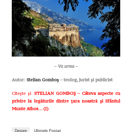
– Va urma –
Autor:
Stelian Gomboș
–
teolog, jurist și publicist
Citește și:
STELIAN GOMBOȘ – Câteva aspecte cu
privire la legăturile dintre țara noastră și Sfântul
Munte Athos… (I)
Despre
Ultimele Postari