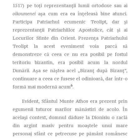
1517) pe toţi reprezentanţii lumii ortodoxe sau ai
oikoumenei
aşa cum era ea înţeleasă bine atunci.
Participa Patriarhul ecumenic Teolipt, dar şi
reprezentanţii Patriarhiilor Apostolice, cât şi ai
Locurilor Sfinte din Orient. Prezenţa Patriarhului
Teolipt la acest eveniment voia parcă să
demonstreze că ceea ce nu era posibil pe fostul
teritoriu bizantin, era posibil acum la nordul
Dunării. Aşa se năştea acel „Bizanţ după Bizanţ”,
continuare a ceea ce fusese el odinioară, dar într-o
6
formă mai modernă acum
.
Evident, Sfântul Munte Athos era prezent prin
egumenii tuturor marilor mănăstiri de acolo. În
acelaşi context, domnul dăduse la Dionisiu o raclă
din argint masiv pentru moaştele unui mare
personaj sfânt ce petrecuse pe pământ românesc