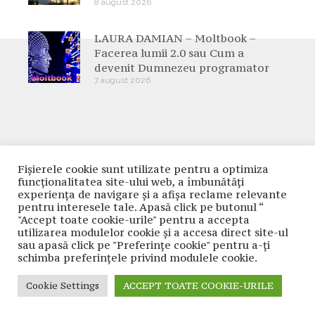
8 august 2026
LAURA DAMIAN – Moltbook –
Facerea lumii 2.0 sau Cum a
devenit Dumnezeu programator
7 august 2026
Fișierele cookie sunt utilizate pentru a optimiza
funcţionalitatea site-ului web, a îmbunătăţi
experienţa de navigare şi a afişa reclame relevante
pentru interesele tale. Apasă click pe butonul “
Cuvântul Națiunii
"Accept toate cookie-urile" pentru a accepta
utilizarea modulelor cookie şi a accesa direct site-ul
Ziar naționalist - conservator
sau apasă click pe "Preferințe cookie" pentru a-ţi
schimba preferinţele privind modulele cookie.
Total Views:
334.660
Cookie Settings
ACCEPT TOATE COOKIE-URILE
Total Visitors:
172.576