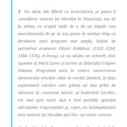
3
Un altul, dar diferit ca încărcătură, ar putea fi
considerat venirea lui Nicodim în Muntenia, tot de
la Athos, cu scopul vădit de a da un impuls nou
monahismului de pe la noi, poate în acelaşi timp cu
derularea unui program mai amplu, iniţiat de
patriarhul ecumenic Filotei Kokkinos (1353-1354;
1364-1376), el însuşi, să nu uităm, un athonit, fost
egumen al Marii Lavre şi ucenic al Sfântului Grigore
Palama. Programul avea în vedere conservarea
elementului ortodox chiar la nordul Dunării, în faţa
expansiunii catolice care găsise un bun prilej de
ofensivă în contextul istoric al înaintării turcilor,
tot mai spre nord. Aşa a fost posibilă apariţia
mitropoliei Ungrovlahiei şi, repet, nu întâmplătoare
este venirea lui Nicodim aici într-un atare context.