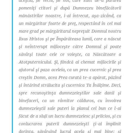
aceştia, fie vechi, fie noi, care sunt de-a pururea
pomeniţi ctitori şi după Dumnezeu binefăcătorii
mănăstirilor noastre, i-ai întrecut, aşa-zicând, ca
un mărgăritar foarte de preţ, respectând în cel mai
mare grad pe mărgăritarul nepreţuit Domnul nostru
Iisus Hristos şi pe Împărăteasa lumii, care a născut
şi neîntrerupt mijloceşte către Domnul şi poate
săvârşi toate cele ce voieşte, ca Născătoare a
Atotputernicului. Şi, fiindcă ai chemat mijlocirile şi
ajutorul şi paza aceleia, ca un prea cucernic şi prea
creştin Domn, acea Prea curată te-a apărat, păzind
şi întărind strălucita şi cucernica Ta Înălţime. Deci,
spre recunoştinţa dumnezeieştilor sale danii şi
binefaceri, ca un râvnitor călduros, cu învoirea
dumnezeieştii sale puteri la planul cel bun ce l-ai
făcut de a sluji un lucru dumnezeiesc şi priicios, şi cu
conlucrarea puterii dumnezeieşti ţi-ai împlinit
dorinţa, săvârşind lucrul acela şi mai bine; şi