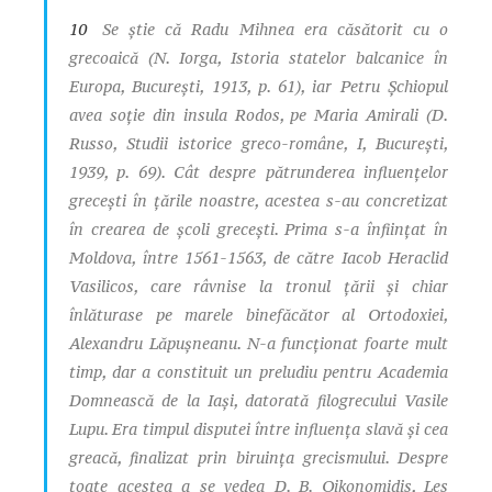
10
Se ştie că Radu Mihnea era căsătorit cu o
grecoaică (N. Iorga,
Istoria statelor balcanice în
Europa
, Bucureşti, 1913, p. 61), iar Petru Şchiopul
avea soţie din insula Rodos, pe Maria Amirali (D.
Russo,
Studii istorice greco-române
, I, Bucureşti,
1939, p. 69). Cât despre pătrunderea influenţelor
greceşti în ţările noastre, acestea s-au concretizat
în crearea de şcoli greceşti. Prima s-a înfiinţat în
Moldova, între 1561-1563, de către Iacob Heraclid
Vasilicos, care râvnise la tronul ţării şi chiar
înlăturase pe marele binefăcător al Ortodoxiei,
Alexandru Lăpuşneanu. N-a funcţionat foarte mult
timp, dar a constituit un preludiu pentru Academia
Domnească de la Iaşi, datorată filogrecului Vasile
Lupu. Era timpul disputei între influenţa slavă şi cea
greacă, finalizat prin biruinţa grecismului. Despre
toate acestea a se vedea D. B. Oikonomidis,
Les