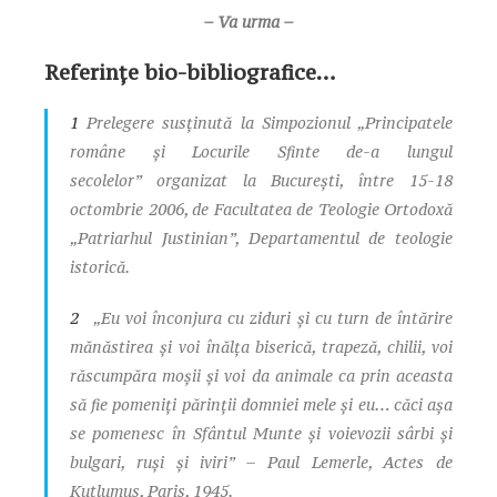
– Va urma –
Referințe bio-bibliografice…
1
Prelegere susţinută la Simpozionul
„Principatele
române şi Locurile Sfinte de-a lungul
secolelor”
organizat la Bucureşti, între 15-18
octombrie 2006, de Facultatea de Teologie Ortodoxă
„Patriarhul Justinian”, Departamentul de teologie
istorică.
2
„
Eu voi înconjura cu ziduri şi cu turn de întărire
mănăstirea şi voi înălţa biserică, trapeză, chilii, voi
răscumpăra moşii şi voi da animale ca prin aceasta
să fie pomeniţi părinţii domniei mele şi eu… căci aşa
se pomenesc în Sfântul Munte şi voievozii sârbi şi
bulgari, ruşi şi iviri
” – Paul Lemerle,
Actes de
Kutlumus
, Paris, 1945.