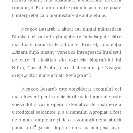
româneşti. Este unul dintre primele acte care poate
fi interpretat ca o manifestare de autocefalie.
Neagoe Basarab a ajutat nu numai mănăstirea
Dionisiu, ci va îndrepta ajutoare îmbelşugate către
mai toate mănăstirile athonite. Prin el, concepţia
„Bizanţ după Bizanţ” venea să întregească înţelesul
pe care îl căpătăm din expresia biografului lui
Nifon, Gavriil Protul, care îl desemna pe Neagoe
7
drept „ctitor mare a toată Sfetagora”
.
Neagoe Basarab este considerat exemplul cel
mai elocvent pentru obiceiurile sale imperiale; este
voievodul a cărui operă sistematică de susţinere a
Ortodoxiei balcanice şi a Orientului Apropiat a fost
de o mare amploare şi de o rezonanţă nemaiatinsă
8
până la el
. Şi nici după el nu s-au mai găsit uşor