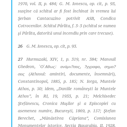
1970, vol. II, p. 484; G. M. Ionescu,
op. cit
, p. 93,
susţine că schitul ar fi fost închinat în vremea lui
Şerban Cantacuzino potrivit ASB,
Condica
Cotrocenilor. Schitul Pârlita,
f. 3-3 (schitul se numea
şi Pârlita, datorită unui incendiu prin care trecuse).
26
G. M. Ionescu,
op. cit
, p. 93.
27
Hurmuzaki
, XIV, 1, p. 319, nr. 384; Manouil
Ghedeon,
`O`Aθως: ανaμν?σεις, ?γγραφα, σημει?
σεις (Athosul: amintiri, documente, însemnări)
,
Constantinopol, 1885, p. 185; N. Iorga,
Muntele
Athos
, p. 50;
idem
, „Daniile româneşti la Muntele
Athos”, în
RI
, 19, 1933, p. 21; Melchisedec
Ştefănescu,
Cronica Huşilor şi a Episcopiei cu
asemenea numire
, Bucureşti, 1869, p. 157; Ştefan
Berechet, „Mănăstirea Căpriana”,
Comisiunea
Monumentelor istorice, Secţia Basarabia
, II, 1928,