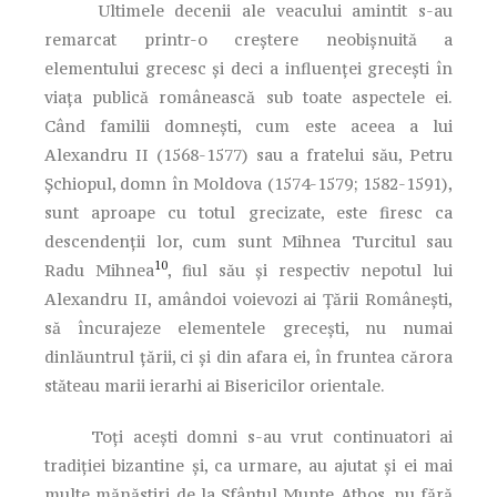
Ultimele decenii ale veacului amintit s-au
remarcat printr-o creştere neobişnuită a
elementului grecesc şi deci a influenţei greceşti în
viaţa publică românească sub toate aspectele ei.
Când familii domneşti, cum este aceea a lui
Alexandru II (1568-1577) sau a fratelui său, Petru
Şchiopul, domn în Moldova (1574-1579; 1582-1591),
sunt aproape cu totul grecizate, este firesc ca
descendenţii lor, cum sunt Mihnea Turcitul sau
10
Radu Mihnea
, fiul său şi respectiv nepotul lui
Alexandru II, amândoi voievozi ai Ţării Româneşti,
să încurajeze elementele greceşti, nu numai
dinlăuntrul ţării, ci şi din afara ei, în fruntea cărora
stăteau marii ierarhi ai Bisericilor orientale.
Toţi aceşti domni s-au vrut continuatori ai
tradiţiei bizantine şi, ca urmare, au ajutat şi ei mai
multe mănăstiri de la Sfântul Munte Athos, nu fără