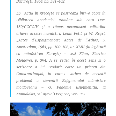
Bucureşti, 1964, pp. 391-402.
33
Actul în greceşte se păstrează într-o copie în
Biblioteca Academiei Române sub cota
Doc.
189/CCCCIV
şi a rămas necunoscut editorilor
arhivei acestei mănăstiri, Louis Petit şi W. Regel,
„Actes d`Esphigmenou”,
Actes de l`Athos
, 3,
Amsterdam, 1964, pp. 100-108, nr. XLIII (în legătură
cu mănăstirea Floreşti) – vezi Elian,
Biserica
Moldovei
, p. 394. A se vedea în acest sens şi o
scrisoare a lui Teodorit către un prieten din
Constantinopol, în care-i vorbea de această
problemă a devenirii Esfigmenului mănăstire
moldoveană – G. Pahomie Esfigmenitul, la
Mamalakis,
Το `Aγιον `Oρος δι? μ?σου τω