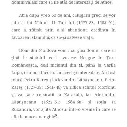
domni valahi care să fie atât de interesaţi de Athos.
Abia după vreo 60 de ani, călugării greci se vor
adresa lui Mihnea II Turcitul (1577-83; 1585-91),
care a sfârşit prin a-şi abandona credinţa în
favoarea Islamului, ca să-şi salveze viaţa.
Doar din Moldova vom mai găsi domni care să
ţină la statutul ce-l avusese Neagoe în Ţara
Românească, deşi niciunul din ei, până la Vasile
Lupu, n-a mai făcut-o cu aceeaşi intensitate. Au fost
totuşi Petru Rareş şi Alexandru Lăpuşneanu. Petru
Rareş (1527-38; 1541-46) va ridica schitul Morfonu
şi va face reparaţii la Karakalu, iar Alexandru
Lăpuşneanu (1522-61; 1564-68) şi soţia sa
Ruxandra, vor ajuta Athosul într-o vreme în care se
9
afla la mare ananghie
.