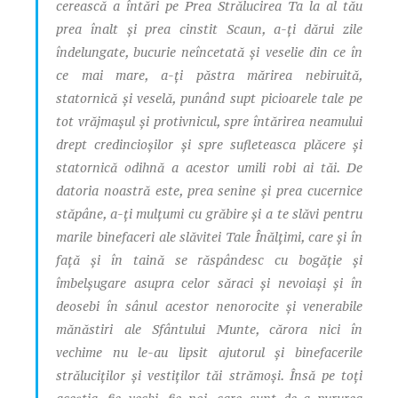
cerească a întări pe Prea Strălucirea Ta la al tău
prea înalt şi prea cinstit Scaun, a-ţi dărui zile
îndelungate, bucurie neîncetată şi veselie din ce în
ce mai mare, a-ţi păstra mărirea nebiruită,
statornică şi veselă, punând supt picioarele tale pe
tot vrăjmaşul şi protivnicul, spre întărirea neamului
drept credincioşilor şi spre sufleteasca plăcere şi
statornică odihnă a acestor umili robi ai tăi. De
datoria noastră este, prea senine şi prea cucernice
stăpâne, a-ţi mulţumi cu grăbire şi a te slăvi pentru
marile binefaceri ale slăvitei Tale Înălţimi, care şi în
faţă şi în taină se răspândesc cu bogăţie şi
îmbelşugare asupra celor săraci şi nevoiaşi şi în
deosebi în sânul acestor nenorocite şi venerabile
mănăstiri ale Sfântului Munte, cărora nici în
vechime nu le-au lipsit ajutorul şi binefacerile
străluciţilor şi vestiţilor tăi strămoşi. Însă pe toţi