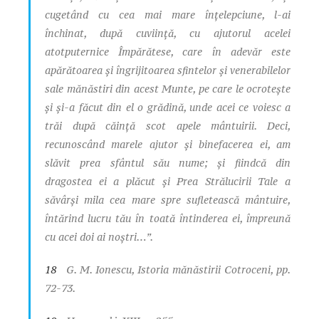
cugetând cu cea mai mare înţelepciune, l-ai
închinat, după cuviinţă, cu ajutorul acelei
atotputernice Împărătese, care în adevăr este
apărătoarea şi îngrijitoarea sfintelor şi venerabilelor
sale mănăstiri din acest Munte, pe care le ocroteşte
şi şi-a făcut din el o grădină, unde acei ce voiesc a
trăi după căinţă scot apele mântuirii. Deci,
recunoscând marele ajutor şi binefacerea ei, am
slăvit prea sfântul său nume; şi fiindcă din
dragostea ei a plăcut şi Prea Strălucirii Tale a
săvârşi mila cea mare spre sufletească mântuire,
întărind lucru tău în toată întinderea ei, împreună
cu acei doi ai noştri…”.
18
G. M. Ionescu,
Istoria mănăstirii Cotroceni
, pp.
72-73.