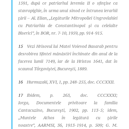
1591, după ce patriarhul Ieremia II o sfinţise ca
stavropighie, în urma unui sinod ce întrunea ierarhii
ţării – Al. Elian, „Legăturile Mitropoliei Ungrovlahiei
cu Patriarhia de Constantinopol şi cu celelalte
Biserici”, în
BOR
, nr. 7-10, 1959, pp. 914-915.
15
Vezi
Hrisovul lui Matei Voievod Basarab pentru
desrobirea Sfintei mănăstiri închinate din anul de la
facerea lumii 7149, iar de la Hristos 1641, dat în
scaunul Târgoviştei
, Bucureşti, 1889.
16
Hurmuzaki
, XVI, 1, pp. 248-255, doc. CCCXXII.
17
Ibidem
, p. 263, doc. CCCXXXI;
Iorga,
Documentele privitoare la familia
Cantacuzino
, Bucureşti, 1902, pp. 113-5;
idem
,
„Muntele Athos în legătură cu ţările
noastre”,
AARMSI
, 36, 1913-1914, p. 509; G. M.