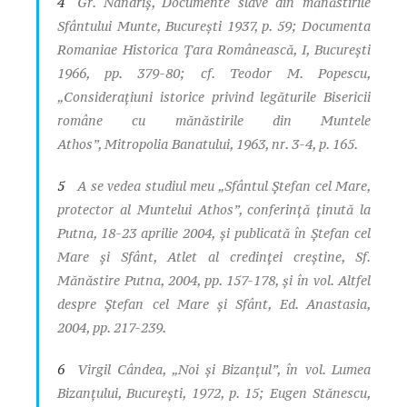
4
Gr. Nandriş,
Documente slave din mănăstirile
Sfântului Munte
, Bucureşti 1937, p. 59;
Documenta
Romaniae Historica Ţara Românească
, I, Bucureşti
1966, pp. 379-80; cf. Teodor M. Popescu,
„Consideraţiuni istorice privind legăturile Bisericii
române cu mănăstirile din Muntele
Athos”,
Mitropolia Banatului
, 1963, nr. 3-4, p. 165.
5
A se vedea studiul meu „Sfântul Ştefan cel Mare,
protector al Muntelui Athos”, conferinţă ţinută la
Putna, 18-23 aprilie 2004, şi publicată în
Ştefan cel
Mare şi Sfânt, Atlet al credinţei creştine
, Sf.
Mănăstire Putna, 2004, pp. 157-178, şi în vol.
Altfel
despre Ştefan cel Mare şi Sfânt
, Ed. Anastasia,
2004, pp. 217-239.
6
Virgil Cândea, „Noi şi Bizanţul”, în vol.
Lumea
Bizanţului
, Bucureşti, 1972, p. 15; Eugen Stănescu,