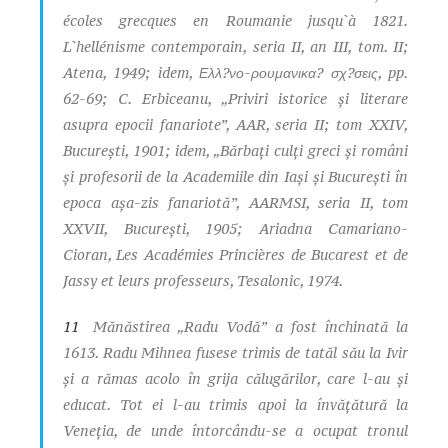
écoles grecques en Roumanie jusqu`à 1821.
L`hellénisme contemporain
, seria II, an III, tom. II;
Atena, 1949;
idem
,
Ελλ?νο-ρουμανικα? σχ?σεις
, pp.
62-69; C. Erbiceanu, „Priviri istorice şi literare
asupra epocii fanariote”,
AAR
, seria II; tom XXIV,
Bucureşti, 1901; idem, „Bărbaţi culţi greci şi români
şi profesorii de la Academiile din Iaşi şi Bucureşti în
epoca aşa-zis fanariotă”,
AARMSI
, seria II, tom
XXVII, Bucureşti, 1905; Ariadna Camariano-
Cioran,
Les Académies Princières de Bucarest et de
Jassy et leurs professeurs
, Tesalonic, 1974.
11
Mănăstirea „Radu Vodă” a fost închinată la
1613. Radu Mihnea fusese trimis de tatăl său la Ivir
şi a rămas acolo în grija călugărilor, care l-au şi
educat. Tot ei l-au trimis apoi la învăţătură la
Veneţia, de unde întorcându-se a ocupat tronul