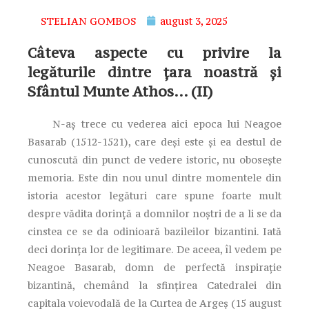
STELIAN GOMBOS
august 3, 2025
Câteva aspecte cu privire la
legăturile dintre țara noastră și
Sfântul Munte Athos… (II)
N-aş trece cu vederea aici epoca lui Neagoe
Basarab (1512-1521), care deşi este şi ea destul de
cunoscută din punct de vedere istoric, nu oboseşte
memoria. Este din nou unul dintre momentele din
istoria acestor legături care spune foarte mult
despre vădita dorinţă a domnilor noştri de a li se da
cinstea ce se da odinioară bazileilor bizantini. Iată
deci dorinţa lor de legitimare. De aceea, îl vedem pe
Neagoe Basarab, domn de perfectă inspiraţie
bizantină, chemând la sfinţirea Catedralei din
capitala voievodală de la Curtea de Argeş (15 august