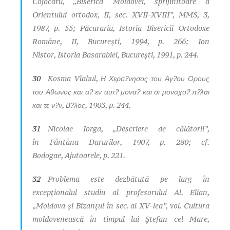
Cojocaru, „Biserica Moldovei, sprijinitoare a
Orientului ortodox, II, sec. XVII-XVIII”,
MMS
, 3,
1987, p. 55; Păcurariu,
Istoria Bisericii Ortodoxe
Române
, II, Bucureşti, 1994, p. 266; Ion
Nistor,
Istoria Basarabiei
, Bucureşti, 1991, p. 244.
30
Kosma Vlahul,
Η Χερσ?νησος του Αγ?ου Ορους
του Αθωνος και α? εν αυτ? μονα? και οι μοναχο? π?λαι
και τε ν?ν
, Β?λος, 1903, p. 244.
31
Nicolae Iorga, „Descriere de călătorii”,
în
Fântâna Darurilor
, 1907, p. 280; cf.
Bodogae,
Ajutoarele
, p. 221.
32
Problema este dezbătută pe larg în
excepţionalul studiu al profesorului Al. Elian,
„Moldova şi Bizanţul în sec. al XV-lea”, vol.
Cultura
moldovenească în timpul lui Ştefan cel Mare
,