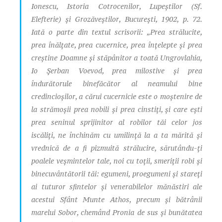
Ionescu,
Istoria Cotrocenilor, Lupeştilor (Sf.
Elefterie) şi Grozăveştilor
, Bucureşti, 1902, p. 72.
Iată o parte din textul scrisorii: „Prea strălucite,
prea înălţate, prea cucernice, prea înţelepte şi prea
creştine Doamne şi stăpânitor a toată Ungrovlahia,
Io Şerban Voevod, prea milostive şi prea
îndurătorule binefăcător al neamului bine
credincioşilor, a cărui cucernicie este o moştenire de
la strămoşii prea nobili şi prea cinstiţi, şi care eşti
prea seninul sprijinitor al robilor tăi celor jos
iscăliţi, ne închinăm cu umilinţă la a ta mărită şi
vrednică de a fi pizmuită strălucire, sărutându-ţi
poalele veşmintelor tale, noi cu toţii, smeriţii robi şi
binecuvântătorii tăi: egumeni, proegumeni şi stareţi
ai tuturor sfintelor şi venerabilelor mănăstiri ale
acestui Sfânt Munte Athos, precum şi bătrânii
marelui Sobor, chemând Pronia de sus şi bunătatea