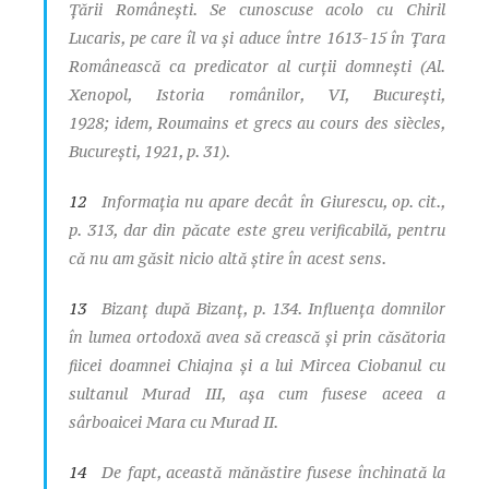
Ţării Româneşti. Se cunoscuse acolo cu Chiril
Lucaris, pe care îl va şi aduce între 1613-15 în Ţara
Românească ca predicator al curţii domneşti (Al.
Xenopol,
Istoria românilor
, VI, Bucureşti,
1928;
idem
,
Roumains et grecs au cours des siècles
,
Bucureşti, 1921, p. 31).
12
Informaţia nu apare decât în Giurescu,
op. cit.
,
p. 313, dar din păcate este greu verificabilă, pentru
că nu am găsit nicio altă ştire în acest sens.
13
Bizanţ după Bizanţ
, p. 134. Influenţa domnilor
în lumea ortodoxă avea să crească şi prin căsătoria
fiicei doamnei Chiajna şi a lui Mircea Ciobanul cu
sultanul Murad III, aşa cum fusese aceea a
sârboaicei Mara cu Murad II.
14
De fapt, această mănăstire fusese închinată la