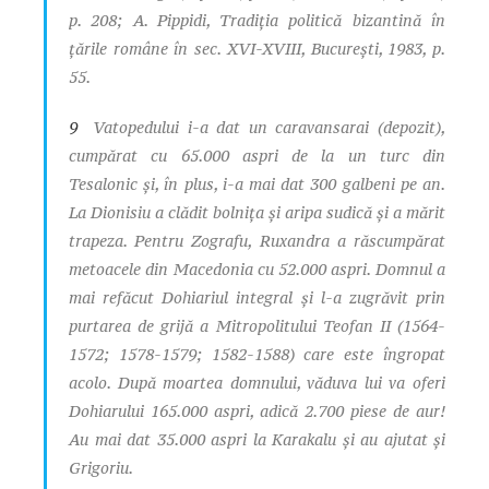
p. 208; A. Pippidi,
Tradiţia politică bizantină în
ţările române în sec. XVI-XVIII,
Bucureşti, 1983, p.
55.
9
Vatopedului i-a dat un caravansarai (depozit),
cumpărat cu 65.000 aspri de la un turc din
Tesalonic şi, în plus, i-a mai dat 300 galbeni pe an.
La Dionisiu a clădit bolniţa şi aripa sudică şi a mărit
trapeza. Pentru Zografu, Ruxandra a răscumpărat
metoacele din Macedonia cu 52.000 aspri. Domnul a
mai refăcut Dohiariul integral şi l-a zugrăvit prin
purtarea de grijă a Mitropolitului Teofan II (1564-
1572; 1578-1579; 1582-1588) care este îngropat
acolo. După moartea domnului, văduva lui va oferi
Dohiarului 165.000 aspri, adică 2.700 piese de aur!
Au mai dat 35.000 aspri la Karakalu şi au ajutat şi
Grigoriu.