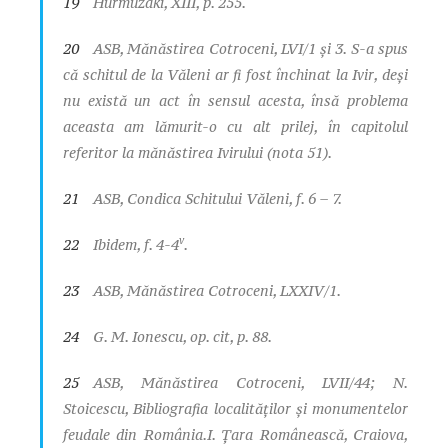
19
Hurmuzaki
, XIII, p. 255.
20
ASB,
Mănăstirea Cotroceni
, LVI/1 şi 3. S-a spus
că schitul de la Văleni ar fi fost închinat la Ivir, deşi
nu există un act în sensul acesta, însă problema
aceasta am lămurit-o cu alt prilej, în capitolul
referitor la mănăstirea Ivirului (nota 51).
21
ASB,
Condica Schitului Văleni
, f. 6 – 7.
v
22
Ibidem
, f. 4-4
.
23
ASB,
Mănăstirea Cotroceni
, LXXIV/1.
24
G. M. Ionescu,
op. cit
, p. 88.
25
ASB,
Mănăstirea Cotroceni
, LVII/44; N.
Stoicescu,
Bibliografia localităţilor şi monumentelor
feudale din România.I. Ţara Românească
, Craiova,