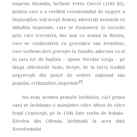
Imperiu Bizantin, inclusiv Petru Cercel (1583-85),
pentru care s-a reeditat ceremonialul de ungere a
împăraţilor, toţi aceşti domni, adevăraţi monarhi cu
atitudini imperiale, care se formaseră în locurile
prin care trecuseră, dar mai cu seamă la Bizanţ,
care se căsătoriseră cu grecoaice sau levantine,
care vorbeau deci greceşte în familie, aduceau cu ei
în ţara lor de baştină – spune Nicolae Iorga – pe
lângă obiceiurile luate, fireşte, de la turci, tradiţii
negreceşti din punct de vedere naţional sau
13
popular, ci bizantine, imperiale
.
Nu erau acestea primele închinări, căci prima
oară se închinase o mănăstire către Athos de către
fraţii Craioveşti, pe la 1500. Este vorba de Robaia-
Zdrelea din Oltenia, închinată la acea dată
Xenofontului.