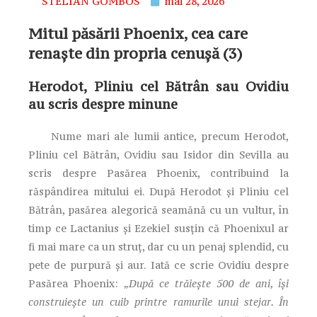
STELIAN GOMBOS
mai 28, 2026
Mitul păsării Phoenix, cea care
renaște din propria cenușă (3)
Herodot, Pliniu cel Bătrân sau Ovidiu
au scris despre minune
Nume mari ale lumii antice, precum Herodot,
Pliniu cel Bătrân, Ovidiu sau Isidor din Sevilla au
scris despre Pasărea Phoenix, contribuind la
răspândirea mitului ei. După Herodot şi Pliniu cel
Bătrân, pasărea alegorică seamănă cu un vultur, în
timp ce Lactanius şi Ezekiel susţin că Phoenixul ar
fi mai mare ca un struţ, dar cu un penaj splendid, cu
pete de purpură şi aur. Iată ce scrie Ovidiu despre
Pasărea Phoenix:
„După ce trăieşte 500 de ani, îşi
construieşte un cuib printre ramurile unui stejar. În