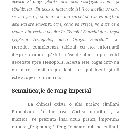
acesta strânge plante aromate, scorţişoară, mir şi
tămâie, iar din aceste materiale îşi face movila pe care
se va aşeza şi va muri, iar din corpul său se va naşte o
altă Pasăre Phoenix, care, când va creşte, va duce ce a
rămas din vechea pasăre în Templul Soarelui din oraşul
egiptean Heliopolis, adică Oraşul Soarelui”
. Iar
Herodot completează tabloul cu noi informaţii
despre drumul păsării născute din trupul celei
decedate spre Heliopolis. Acesta este băgat într-un
ou mare, scobit în prealabil, iar apoi locul găurii
este acoperit cu smirnă.
Semnificaţie de rang imperial
La chinezi există o altă pasăre similară
Phoenixului. În lucrarea „Cartea munţilor şi a
mărilor” se prezintă însă două păsări, împreună
numite „fenghuang”, feng în semnând masculinul,