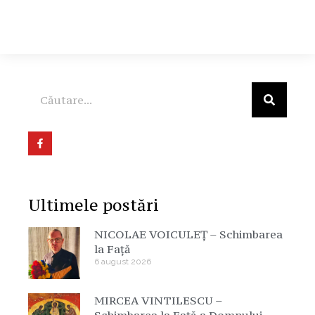
Ultimele postări
NICOLAE VOICULEȚ – Schimbarea
la Față
6 august 2026
MIRCEA VINTILESCU –
Schimbarea la Față a Domnului