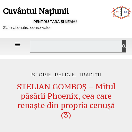
Cuvântul Națiunii
PENTRU ȚARĂ ȘI NEAM !
Ziar naționalist-conservator
ISTORIE
,
RELIGIE
,
TRADIȚII
STELIAN GOMBOȘ – Mitul
păsării Phoenix, cea care
renaște din propria cenușă
(3)