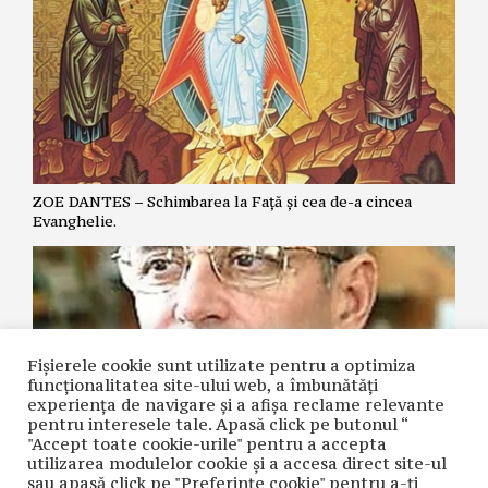
ZOE DANTES – Schimbarea la Față și cea de-a cincea
Evanghelie.
Fișierele cookie sunt utilizate pentru a optimiza
funcţionalitatea site-ului web, a îmbunătăţi
experienţa de navigare şi a afişa reclame relevante
pentru interesele tale. Apasă click pe butonul “
"Accept toate cookie-urile" pentru a accepta
utilizarea modulelor cookie şi a accesa direct site-ul
NICOLAE GRIGORIE LĂCRIȚA – Crime premeditate prin
sau apasă click pe "Preferințe cookie" pentru a-ţi