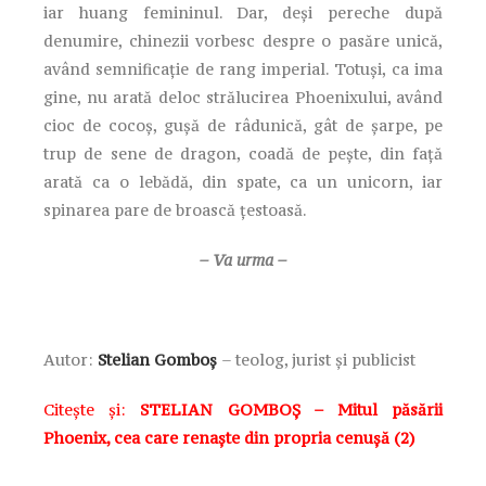
iar huang femininul. Dar, deşi pereche după
denumire, chinezii vorbesc despre o pasăre unică,
având semnificaţie de rang imperial. Totuşi, ca ima
gine, nu arată deloc strălucirea Phoenixului, având
cioc de cocoş, guşă de râdunică, gât de şarpe, pe
trup de sene de dragon, coadă de peşte, din faţă
arată ca o lebădă, din spate, ca un unicorn, iar
spinarea pare de broască ţestoasă.
– Va urma –
Autor:
Stelian Gomboș
– teolog, jurist și publicist
Citește și:
STELIAN GOMBOȘ – Mitul păsării
Phoenix, cea care renaște din propria cenușă (2)