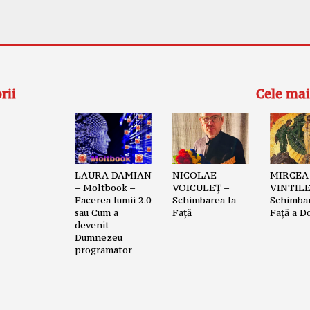
rii
Cele mai
LAURA DAMIAN
NICOLAE
MIRCEA
– Moltbook –
VOICULEȚ –
VINTILE
Facerea lumii 2.0
Schimbarea la
Schimbar
sau Cum a
Față
Față a D
devenit
Dumnezeu
programator