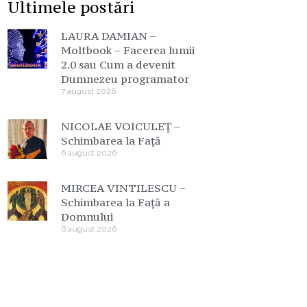
Ultimele postări
LAURA DAMIAN –
Moltbook – Facerea lumii
2.0 sau Cum a devenit
Dumnezeu programator
7 august 2026
NICOLAE VOICULEȚ –
Schimbarea la Față
6 august 2026
MIRCEA VINTILESCU –
Schimbarea la Față a
Domnului
6 august 2026