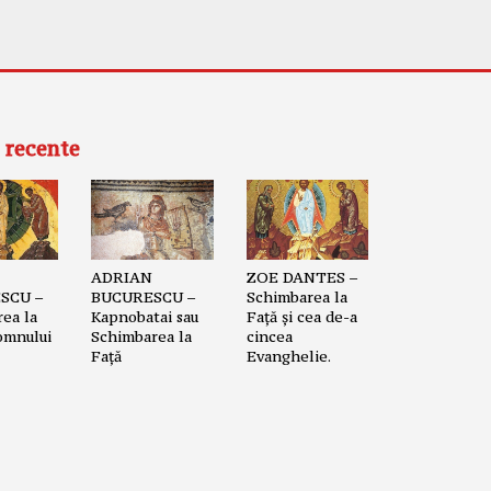
 recente
ADRIAN
ZOE DANTES –
SCU –
BUCURESCU –
Schimbarea la
ea la
Kapnobatai sau
Față și cea de-a
omnului
Schimbarea la
cincea
Față
Evanghelie.