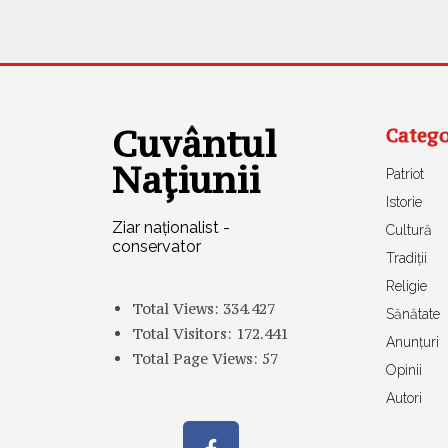
Cuvântul
Catego
Națiunii
Patriot
Istorie
Ziar naționalist -
Cultură
conservator
Tradiții
Religie
Total Views:
334.427
Sănătate
Total Visitors:
172.441
Anunțuri
Total Page Views:
57
Opinii
Autori