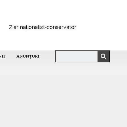
Ziar naționalist-conservator
NII
ANUNȚURI