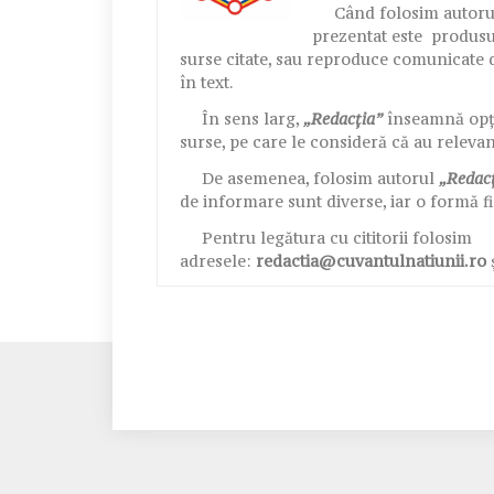
Când folosim autor
prezentat este produsul
surse citate, sau reproduce comunicate d
în text.
În sens larg,
„Redacția”
înseamnă opțiu
surse, pe care le consideră că au releva
De asemenea, folosim autorul
„Redac
de informare sunt diverse, iar o formă fi
Pentru legătura cu cititorii folosim
adresele:
redactia@cuvantulnatiunii.ro