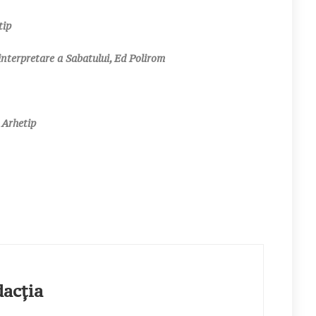
tip
interpretare a Sabatului, Ed Polirom
 Arhetip
ția