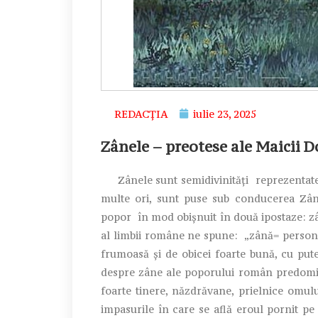
REDACȚIA
iulie 23, 2025
Zânele – preotese ale Maicii D
Zânele sunt semidivinităţi reprezentate c
multe ori, sunt puse sub conducerea Zâne
popor în mod obişnuit în două ipostaze: zân
al limbii române ne spune: „zână= persona
frumoasă şi de obicei foarte bună, cu puter
despre zâne ale poporului român predomin
foarte tinere, năzdrăvane, prielnice omulu
impasurile în care se află eroul pornit pe