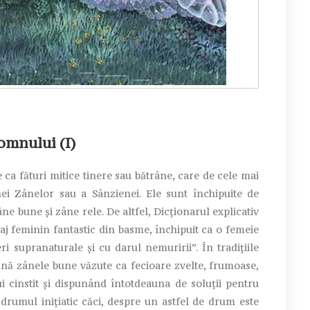
omnului (I)
a fături mitice tinere sau bătrâne, care de cele mai
i Zânelor sau a Sânzienei. Ele sunt închipuite de
e bune şi zâne rele. De altfel, Dicţionarul explicativ
j feminin fantastic din basme, închipuit ca o femeie
i supranaturale şi cu darul nemuririi”. În tradiţiile
ă zânele bune văzute ca fecioare zvelte, frumoase,
i cinstit şi dispunând întotdeauna de soluţii pentru
 drumul iniţiatic căci, despre un astfel de drum este