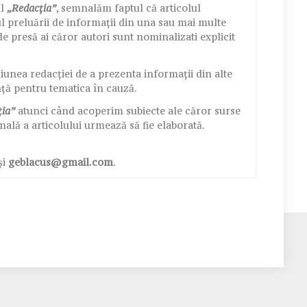
ul
„Redacția”
, semnalăm faptul că articolul
 preluării de informații din una sau mai multe
e presă ai căror autori sunt nominalizati explicit
nea redacției de a prezenta informații din alte
nță pentru tematica în cauză.
ția”
atunci când acoperim subiecte ale căror surse
nală a articolului urmează să fie elaborată.
și
geblacus@gmail.com
.