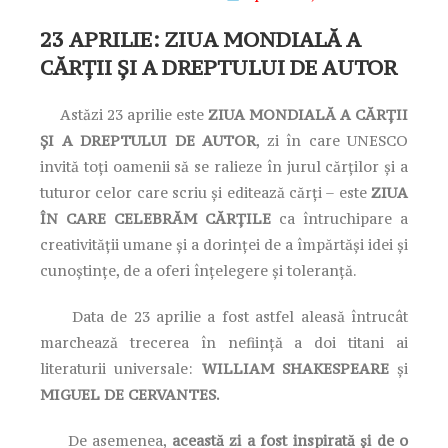
23 APRILIE: ZIUA MONDIALĂ A
CĂRŢII ŞI A DREPTULUI DE AUTOR
Astăzi 23 aprilie este
ZIUA MONDIALĂ A CĂRŢII
ŞI A DREPTULUI DE AUTOR
, zi în care UNESCO
invită toţi oamenii să se ralieze în jurul cărţilor şi a
tuturor celor care scriu şi editează cărţi – este
ZIUA
ÎN CARE CELEBRĂM CĂRŢILE
ca întruchipare a
creativităţii umane şi a dorinţei de a împărtăşi idei şi
cunoştinţe, de a oferi înţelegere şi toleranţă.
Data de 23 aprilie a fost astfel aleasă întrucât
marchează trecerea în neființă a doi titani ai
literaturii universale:
WILLIAM SHAKESPEARE
și
MIGUEL DE CERVANTES.
De asemenea,
această zi a fost inspirată şi de o