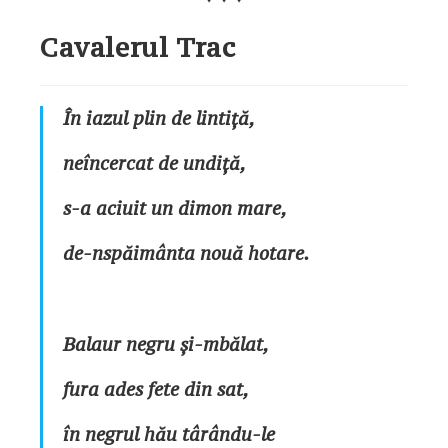
Cavalerul Trac
În iazul plin de lintiță,
neîncercat de undiță,
s-a aciuit un dimon mare,
de-nspăimânta nouă hotare.
Balaur negru și-mbălat,
fura ades fete din sat,
în negrul hău târându-le