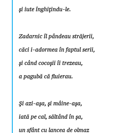
și iute înghițindu-le.
Zadarnic îl pândeau străjerii,
căci i-adormea în faptul serii,
și când cocoșii îi trezeau,
a pagubă că fluierau.
Și azi-așa, și mâine-așa,
iată pe cal, săltând în șa,
un sfânt cu lancea de olmaz