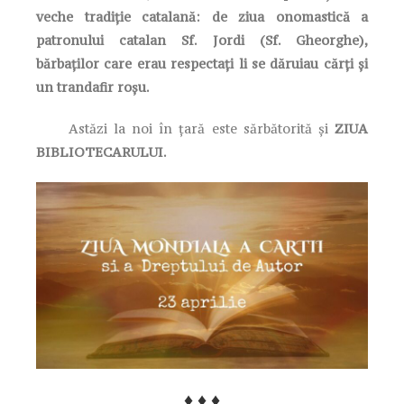
veche tradiţie catalană: de ziua onomastică a
patronului catalan Sf. Jordi (Sf. Gheorghe),
bărbaţilor care erau respectaţi li se dăruiau cărţi şi
un trandafir roşu.
Astăzi la noi în ţară este sărbătorită şi
ZIUA
BIBLIOTECARULUI.
♦ ♦ ♦