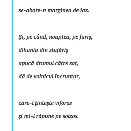
se-abate-n marginea de iaz.
Și, pe când, noaptea, pe furiș,
dihania din stufăriș
apucă drumul către sat,
dă de voinicul încruntat,
care-l țintește viforos
și mi-l răpune pe solzos.