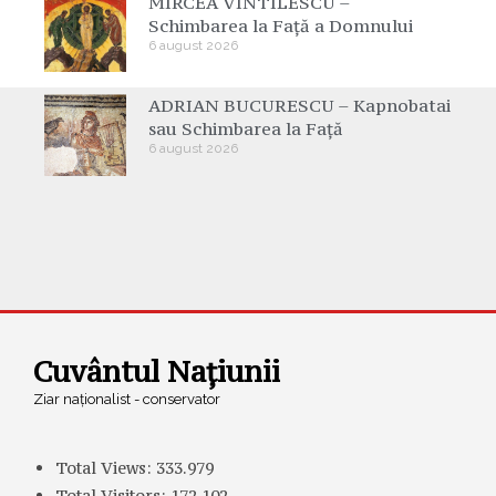
MIRCEA VINTILESCU –
Schimbarea la Față a Domnului
6 august 2026
ADRIAN BUCURESCU – Kapnobatai
sau Schimbarea la Față
6 august 2026
Cuvântul Națiunii
Ziar naționalist - conservator
Total Views:
333.979
Total Visitors:
172.102