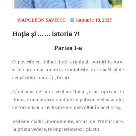
NAPOLEON SAVESCU
ianuarie 18, 2025
Hoția și …… Istoria ?!
Partea I-a
O poveste cu tâlhari, hoți, criminali porniți la furat
și în care doar uneori se amintește, în treacăt, și de
cei păcăliți, omorâți, furați.
Când mai de mult vizitam Italia și mă opream la
Roma, eram impresionat de ce puteam vedea acolo,
ce formidabilă civilizație s-a dezvoltat în acel oraș.
Vedeam clădiri, monumente, arcuri de Triumf care,
la prima vedere, te impresionează plăcut.