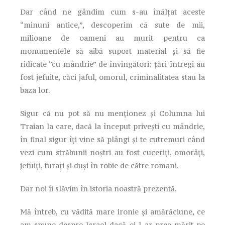
Dar când ne gândim cum s-au înălțat aceste
“minuni antice,”, descoperim că sute de mii,
milioane de oameni au murit pentru ca
monumentele să aibă suport material și să fie
ridicate “cu mândrie” de învingători: țări întregi au
fost jefuite, căci jaful, omorul, criminalitatea stau la
baza lor.
Sigur că nu pot să nu menționez și Columna lui
Traian la care, dacă la început privești cu mândrie,
în final sigur îți vine să plângi și te cutremuri când
vezi cum străbunii noștri au fost cuceriți, omorâți,
jefuiți, furați și duși în robie de către romani.
Dar noi îi slăvim în istoria noastră prezentă.
Mă întreb, cu vădită mare ironie și amărăciune, ce
am spune despre Israel dacă ei l-ar prea mărit pe