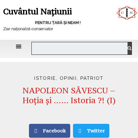
Cuvântul Națiunii
PENTRU ȚARĂ ȘI NEAM !
Ziar naționalist-conservator
ISTORIE
,
OPINII
,
PATRIOT
NAPOLEON SĂVESCU –
Hoția și …… Istoria ?! (I)
Facebook
Twitter