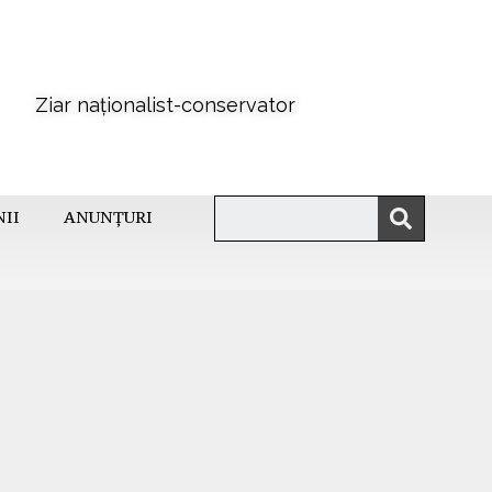
Ziar naționalist-conservator
NII
ANUNȚURI