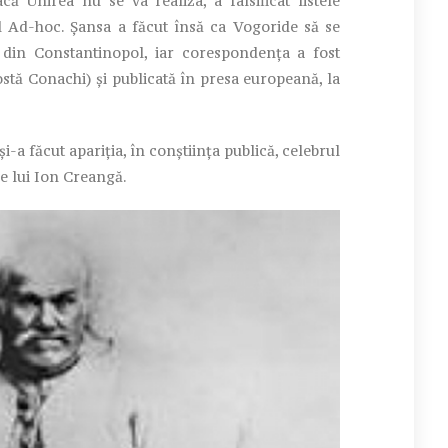
 Unirea nu se va realiza, a falsificat listele
l Ad-hoc. Șansa a făcut însă ca Vogoride să se
ău din Constantinopol, iar corespondența a fost
ostă Conachi) și publicată în presa europeană, la
-a făcut apariția, în conștiința publică, celebrul
le lui Ion Creangă.