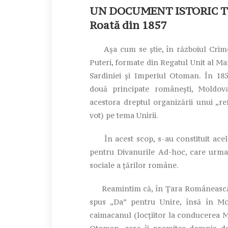
UN DOCUMENT ISTORIC TU
Roată din 1857
Așa cum se știe, în războiul Crimeii
Puteri, formate din Regatul Unit al Mar
Sardiniei și Imperiul Otoman. În 185
două principate românești, Moldov
acestora dreptul organizării unui „r
vot) pe tema Unirii.
În acest scop, s-au constituit acele
pentru Divanurile Ad-hoc, care urmau
sociale a țărilor române.
Reamintim că, în Țara Românească, 
spus „Da” pentru Unire, însă în Mol
caimacanul (locțiitor la conducerea M