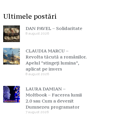
Ultimele postări
DAN PAVEL – Solidaritate
8 august 2026
CLAUDIA MARCU –
Revolta tăcută a românilor.
Apelul ”stingeți lumina”,
aplicat pe invers
8 august 2026
LAURA DAMIAN –
Moltbook – Facerea lumii
2.0 sau Cum a devenit
Dumnezeu programator
7 august 2026