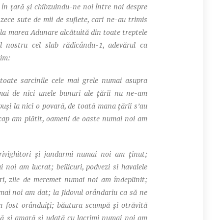
 în ţară şi chibzuindu-ne noi între noi despre
zece sute de mii de suflete, cari ne-au trimis
 la marea Adunare alcătuită din toate treptele
ul nostru cel slab rădicându-1, adevărul ca
sim:
e sarcinile cele mai grele numai asupra
mai de nici unele bunuri ale ţării nu ne-am
supuşi la nici o povară, de toată mana ţării s’au
e cap am plătit, oameni de oaste numai noi am
vighitori şi jandarmi numai noi am ţinut;
 noi am lucrat; beilicuri, podvezi si havalele
ri, zile de meremet numai noi am îndeplinit;
umai noi am dat; la Jidovul orândariu ca să ne
 fost orânduiţi; băutura scumpă şi otrăvită
ă şi amară şi udată cu lacrimi numai noi am