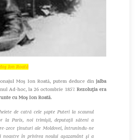
Moș Ion Roată
sonajul Moș Ion Roată, putem deduce din
jalba
anul Ad-hoc, la 26 octombrie 1857.
Rezoluția era
frunte cu Moș Ion Roată.
cheiete de catră cele şapte Puteri la scaunul
r la Paris, noi trimișii, deputații săteni a
pre-zece ţinuturi ale Moldovei, întrunindu-ne
ei noastre în privirea noului aşazamânt şi a