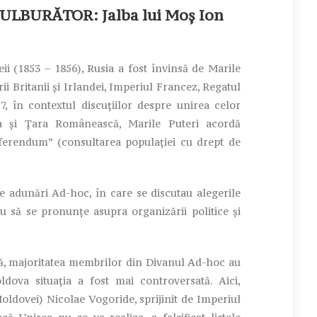
LBURĂTOR: Jalba lui Moș Ion
 (1853 – 1856), Rusia a fost învinsă de Marile
ii Britanii și Irlandei, Imperiul Francez, Regatul
7, în contextul discuțiilor despre unirea celor
a și Țara Românească, Marile Puteri acordă
eferendum” (consultarea populației cu drept de
 adunări Ad-hoc, în care se discutau alegerile
 să se pronunțe asupra organizării politice și
majoritatea membrilor din Divanul Ad-hoc au
dova situația a fost mai controversată. Aici,
oldovei) Nicolae Vogoride, sprijinit de Imperiul