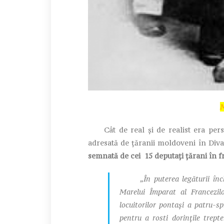
Cât de real și de realist era per
adresată de țăranii moldoveni în Div
semnată de cei 15 deputați țărani în 
„În puterea legăturii în
Marelui Împarat al Francezilo
locuitorilor pontaşi a patru-s
pentru a rosti dorinţile trept