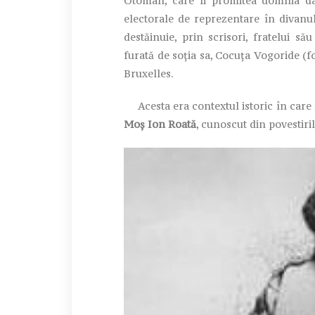
Otoman, care îi promitea domnia dacă
electorale de reprezentare în divanu
destăinuie, prin scrisori, fratelui s
furată de soția sa, Cocuța Vogoride (f
Bruxelles.
Acesta era contextul istoric în care și
Moș Ion Roată
, cunoscut din povestiri