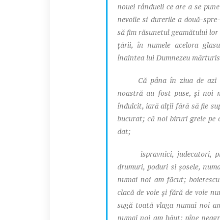
nouei rândueli ce are a se pune
nevoile si durerile a două-spre-
să fim răsunetul geamătului lor
ţării, în numele acelora glas
înaintea lui Dumnezeu mărturi
Că pâna în ziua de azi toat
noastră au fost puse, și noi 
îndulcit, iară alţii fără să fie 
bucurat; că noi biruri grele p
dat;
ispravnici, judecatori, pri
drumuri, poduri si şosele, numai
numai noi am făcut; boierescu
clacă de voie și fără de voie n
sugă toată vlaga numai noi am
numai noi am băut; pîne neagr