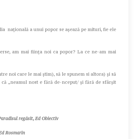
elia naţională a unui popor se aşează pe mituri, fie ele
şterse, am mai fiinţa noi ca popor? La ce ne-am mai
tre noi care le mai ştim), să le spunem si altora) şi să
 că „neamul nost e fără de-nceput/ şi fără de sfârşit
aradisul regăsit, Ed Obiectiv
 Ed Rosmarin