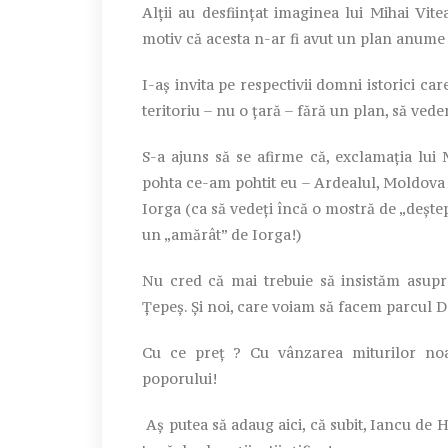
Alţii au desfiinţat imaginea lui Mihai Vite
motiv că acesta n-ar fi avut un plan anume 
I-aş invita pe respectivii domni istorici ca
teritoriu – nu o ţară – fără un plan, să ved
S-a ajuns să se afirme că, exclamaţia lui 
pohta ce-am pohtit eu – Ardealul, Moldova 
Iorga (ca să vedeţi încă o mostră de „deşte
un „amărât” de Iorga!)
Nu cred că mai trebuie să insistăm asupr
Ţepeş. Şi noi, care voiam să facem parcul D
Cu ce preţ ? Cu vânzarea miturilor noas
poporului!
Aş putea să adaug aici, că subit, Iancu de