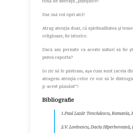
tonă de aberaţii „ştiinţifice!
Dar mă voi opri aici!
Atrag atenţia doar, că spiritualitatea şi tem
religioase, fie istorice.
Dacă am permite ca aceste mituri să fie 
putea raporta?
Io zic să le păstram, aşa cum sunt (aceia din
atragem atenţia celor ce vor să le distrugă
p-acest pământ”!
Bibliografie
1.Paul Lazăr Tonciulescu, Ramania, P
2.V. Lovinescu, Dacia Hiperboreană,