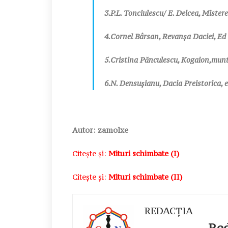
3.P.L. Tonciulescu/ E. Delcea, Mistere
4.Cornel Bârsan, Revanşa Daciei, Ed 
5.Cristina Pănculescu, Kogaion,munte
6.N. Densuşianu, Dacia Preistorica, 
Autor: zamolxe
Citește și:
Mituri schimbate (I)
Citește și:
Mituri schimbate (II)
REDACȚIA
Redac