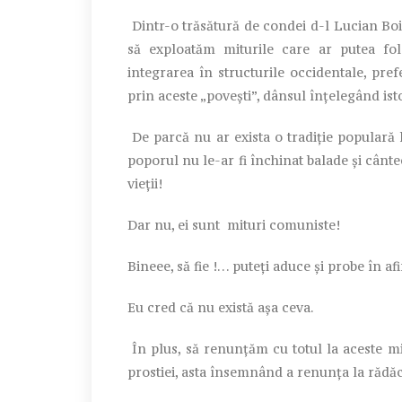
Dintr-o trăsătură de condei d-l Lucian Boia
să exploatăm miturile care ar putea fol
integrarea în structurile occidentale, pre
prin aceste „poveşti”, dânsul înţelegând is
De parcă nu ar exista o tradiţie populară 
poporul nu le-ar fi închinat balade şi cânt
vieţii!
Dar nu, ei sunt mituri comuniste!
Bineee, să fie !… puteţi aduce şi probe în af
Eu cred că nu există aşa ceva.
În plus, să renunţăm cu totul la aceste m
prostiei, asta însemnând a renunţa la rădăc