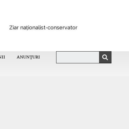
Ziar naționalist-conservator
NII
ANUNȚURI