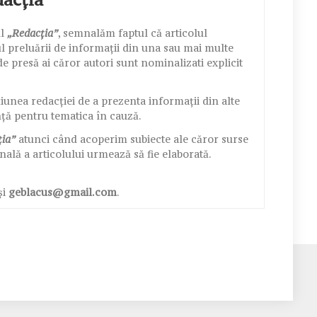
ul
„Redacția”
, semnalăm faptul că articolul
 preluării de informații din una sau mai multe
e presă ai căror autori sunt nominalizati explicit
nea redacției de a prezenta informații din alte
nță pentru tematica în cauză.
ția”
atunci când acoperim subiecte ale căror surse
nală a articolului urmează să fie elaborată.
și
geblacus@gmail.com
.