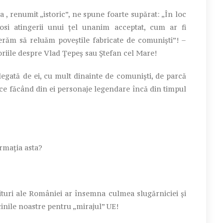
 , renumit „istoric”, ne spune foarte supărat: „În loc
osi atingerii unui ţel unanim acceptat, cum ar fi
ferăm să reluăm poveştile fabricate de comunişti”! –
toriile despre Vlad Ţepeș sau Ștefan cel Mare!
legată de ei, cu mult dinainte de comunişti, de parcă
ece făcând din ei personaje legendare încă din timpul
irmaţia asta?
ituri ale României ar însemna culmea slugărniciei şi
inile noastre pentru „mirajul” UE!