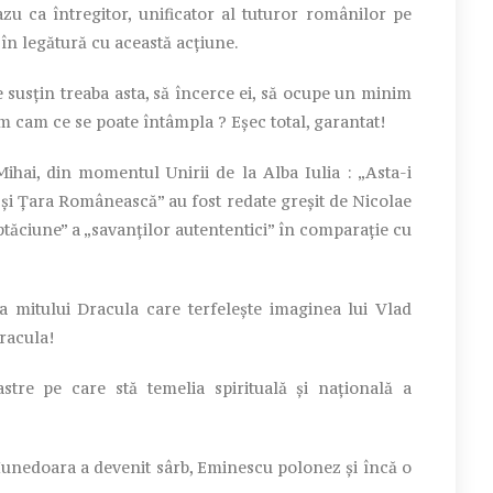
azu ca întregitor, unificator al tuturor românilor pe
în legătură cu această acţiune.
re susţin treaba asta, să încerce ei, să ocupe un minim
em cam ce se poate întâmpla ? Eşec total, garantat!
Mihai, din momentul Unirii de la Alba Iulia : „Asta-i
şi Ţara Românească” au fost redate greşit de Nicolae
ptăciune” a „savanţilor autententici” în comparaţie cu
a mitului Dracula care terfeleşte imaginea lui Vlad
racula!
tre pe care stă temelia spirituală şi naţională a
 Hunedoara a devenit sârb, Eminescu polonez şi încă o