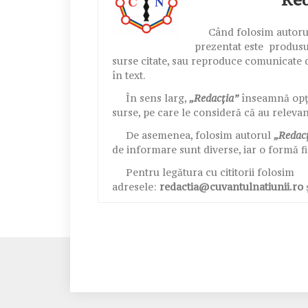
Când folosim autor
prezentat este produsul
surse citate, sau reproduce comunicate d
în text.
În sens larg,
„Redacția”
înseamnă opțiu
surse, pe care le consideră că au releva
De asemenea, folosim autorul
„Redac
de informare sunt diverse, iar o formă fi
Pentru legătura cu cititorii folosim
adresele:
redactia@cuvantulnatiunii.ro