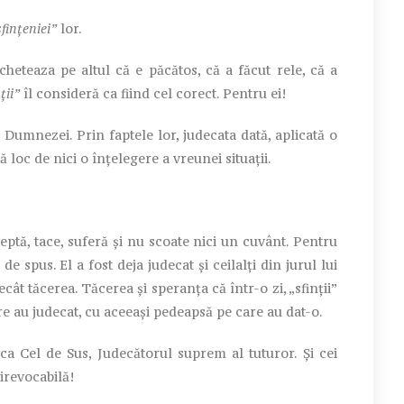
sfințeniei”
lor.
cheteaza pe altul că e păcătos, că a făcut rele, că a
ții”
îl consideră ca fiind cel corect. Pentru ei!
Dumnezei. Prin faptele lor, judecata dată, aplicată o
 loc de nici o înțelegere a vreunei situații.
ceptă, tace, suferă și nu scoate nici un cuvânt. Pentru
 spus. El a fost deja judecat și ceilalți din jurul lui
t tăcerea. Tăcerea și speranța că într-o zi, „sfinții”
are au judecat, cu aceeași pedeapsă pe care au dat-o.
ca Cel de Sus, Judecătorul suprem al tuturor. Și cei
 irevocabilă!