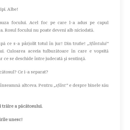
ipi. Albe!
auza focului. Acel foc pe care l-a adus pe capul
a. Rosul focului nu poate deveni alb niciodată.
 ce s-a pârjolit totul în jur! Din trufie!
„Sfântului”
i. Culoarea aceeia tulburătoare în care e vopsită
r ce se deschide între judecată și sentință.
păcătosul? Ce i-a separat?
i înseamnă altceva. Pentru
„sfânt”
e despre binele său
i trăire a păcătosului.
irile unesc!