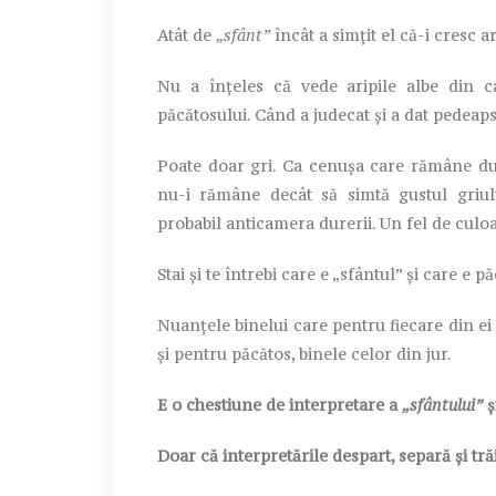
Atât de
„sfânt”
încât a simțit el că-i cresc ar
Nu a înțeles că vede aripile albe din c
păcătosului. Când a judecat și a dat pedeaps
Poate doar gri. Ca cenușa care rămâne după
nu-i rămâne decât să simtă gustul griulu
probabil anticamera durerii. Un fel de culoa
Stai și te întrebi care e „sfântul” și care e 
Nuanțele binelui care pentru fiecare din e
și pentru păcătos, binele celor din jur.
E o chestiune de interpretare a
„sfântului”
ș
Doar că interpretările despart, separă și tră