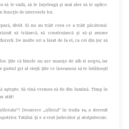
 să le vadă, să le înțeleagă și mai ales să le aplice.
n funcție de interesele lor.
pară, divid. Ei nu au trăit ceea ce a trăit păcătosul.
ăznit să trăiască, să construiască și să-și asume
urerii. De multe ori a lăsat de la el, ca cei din jur să
or. Știe că binele nu are nuanțe de alb si negru, iar
gustul gri al vieții. Știe ce înseamnă să te întâlnești
să aștepte. Să vină vremea să fie din lumină. Timp în
ar atât!
sfântului”
! Deoarece
„sfântul
” în trufia sa, a devenit
potriva Tatălui. Și s-a vrut judecător și atotputernic.