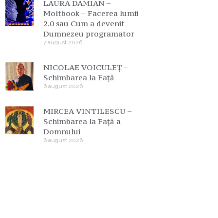
LAURA DAMIAN –
Moltbook – Facerea lumii
2.0 sau Cum a devenit
Dumnezeu programator
7 august 2026
NICOLAE VOICULEȚ –
Schimbarea la Față
6 august 2026
MIRCEA VINTILESCU –
Schimbarea la Față a
Domnului
6 august 2026