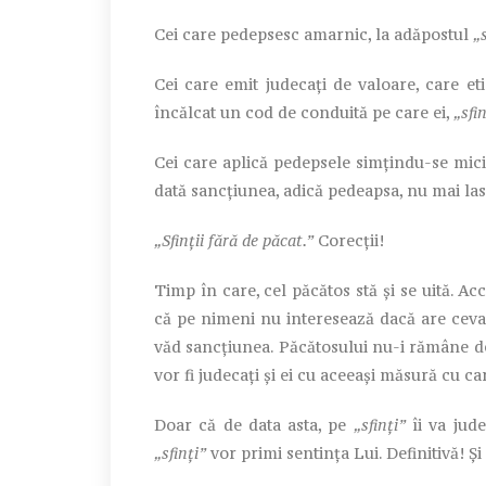
Cei care pedepsesc amarnic, la adăpostul
„
Cei care emit judecați de valoare, care eti
încălcat un cod de conduită pe care ei,
„sfin
Cei care aplică pedepsele simțindu-se mici 
dată sancțiunea, adică pedeapsa, nu mai lasă
„Sfinții fără de păcat.”
Corecții!
Timp în care, cel păcătos stă și se uită. Ac
că pe nimeni nu interesează dacă are ceva de
văd sancțiunea. Păcătosului nu-i rămâne decâ
vor fi judecați și ei cu aceeași măsură cu c
Doar că de data asta, pe
„sfinți”
îi va jude
„sfinți”
vor primi sentința Lui. Definitivă! Și