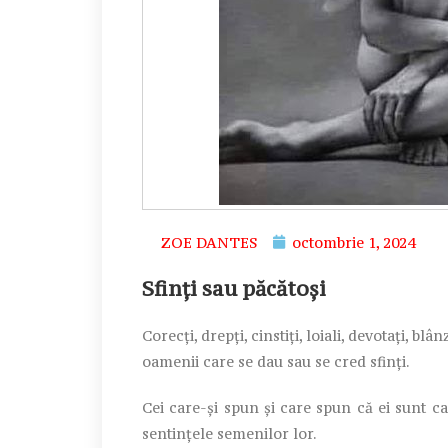
ZOE DANTES
octombrie 1, 2024
Sfinți sau păcătoși
Corecți, drepți, cinstiți, loiali, devotați, b
oamenii care se dau sau se cred sfinți.
Cei care-și spun și care spun că ei sunt ca
sentințele semenilor lor.