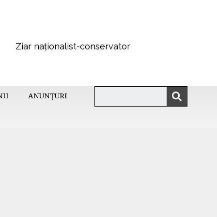
Ziar naționalist-conservator
NII
ANUNȚURI