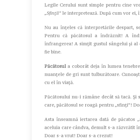
Legile Cerului sunt simple pentru cine vrea
„Sfinții”
le interpretează. După cum vor ei, î
Nu au înțeles că interpretările despart, se
Pentru că păcătosul a îndrăznit! A îndr
înfrangerea! A simțit gustul sângelui și al d
fie bine.
Păcătosul
a coborât deja în lumea tenebrel
nuanțele de gri sunt tulburătoare. Cunoaște 
cu el în viață.
Păcătosului nu-i rămâne decât să tacă. Și 
care, păcătosul se roagă pentru „sfinți”! Do
Asta înseamnă iertarea dată de păcatos
„
aceluia care cândva, demult s-a răzvrătit îm
Doar s-a vrut! Doar s-a crezut!