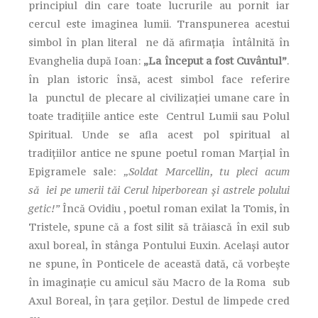
principiul din care toate lucrurile au pornit iar
cercul este imaginea lumii. Transpunerea acestui
simbol în plan literal ne dă afirmaţia întâlnită în
Evanghelia după Ioan:
„La început a fost Cuvântul”
.
în plan istoric însă, acest simbol face referire
la punctul de plecare al civilizaţiei umane care în
toate tradiţiile antice este Centrul Lumii sau Polul
Spiritual. Unde se afla acest pol spiritual al
tradiţiilor antice ne spune poetul roman Marţial în
Epigramele sale:
„Soldat Marcellin, tu pleci acum
să iei pe umerii tăi Cerul hiperborean şi astrele polului
getic!”
Încă Ovidiu , poetul roman exilat la Tomis, în
Tristele, spune că a fost silit să trăiască în exil sub
axul boreal, în stânga Pontului Euxin. Acelaşi autor
ne spune, în Ponticele de această dată, că vorbeşte
în imaginaţie cu amicul său Macro de la Roma sub
Axul Boreal, în ţara geţilor. Destul de limpede cred