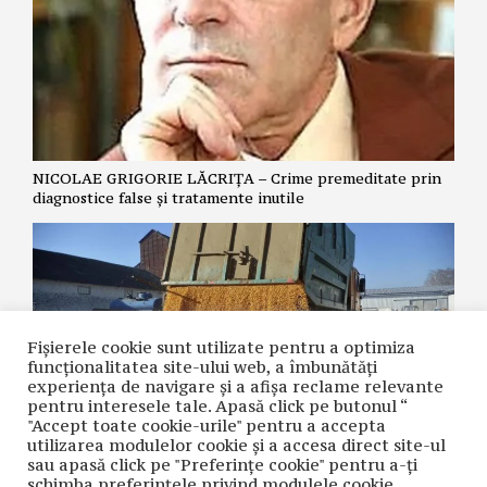
NICOLAE GRIGORIE LĂCRIȚA – Crime premeditate prin
diagnostice false și tratamente inutile
Fișierele cookie sunt utilizate pentru a optimiza
funcţionalitatea site-ului web, a îmbunătăţi
experienţa de navigare şi a afişa reclame relevante
pentru interesele tale. Apasă click pe butonul “
"Accept toate cookie-urile" pentru a accepta
utilizarea modulelor cookie şi a accesa direct site-ul
CLAUDIA MARCU – Agricultura României, sacrificată
sau apasă click pe "Preferințe cookie" pentru a-ţi
pentru cerealele din Ucraina
schimba preferinţele privind modulele cookie.