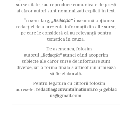
surse citate, sau reproduce comunicate de presă
ai căror autori sunt nominalizati explicit în text.
În sens larg,
„Redacția”
înseamnă opțiunea
redacției de a prezenta informații din alte surse,
pe care le consideră că au relevanță pentru
tematica în cauză.
De asemenea, folosim
autorul
„Redacția”
atunci când acoperim
subiecte ale căror surse de informare sunt
diverse, iar o formă finală a articolului urmează
să fie elaborată.
Pentru legătura cu cititorii folosim
adresele:
redactia@cuvantulnatiunii.ro
și
geblac
us@gmail.com
.