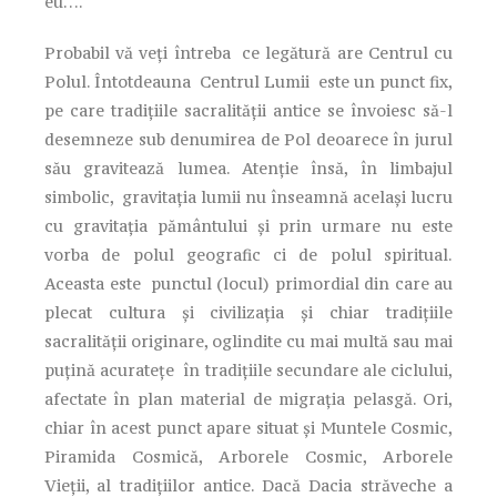
eu….
Probabil vă veţi întreba ce legătură are Centrul cu
Polul. Întotdeauna Centrul Lumii este un punct fix,
pe care tradiţiile sacralităţii antice se învoiesc să-l
desemneze sub denumirea de Pol deoarece în jurul
său gravitează lumea. Atenţie însă, în limbajul
simbolic, gravitaţia lumii nu înseamnă acelaşi lucru
cu gravitaţia pământului şi prin urmare nu este
vorba de polul geografic ci de polul spiritual.
Aceasta este punctul (locul) primordial din care au
plecat cultura şi civilizaţia şi chiar tradiţiile
sacralităţii originare, oglindite cu mai multă sau mai
puţină acurateţe în tradiţiile secundare ale ciclului,
afectate în plan material de migraţia pelasgă. Ori,
chiar în acest punct apare situat şi Muntele Cosmic,
Piramida Cosmică, Arborele Cosmic, Arborele
Vieţii, al tradiţiilor antice. Dacă Dacia străveche a