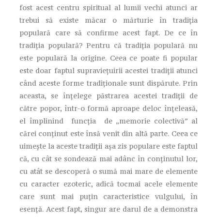
fost acest centru spiritual al lumii vechi atunci ar
trebui să existe măcar o mărturie în tradiţia
populară care să confirme acest fapt. De ce în
tradiţia populară? Pentru că tradiţia populară nu
este populară la origine. Ceea ce poate fi popular
este doar faptul supravieţuirii acestei tradiţii atunci
când aceste forme tradiţionale sunt dispărute. Prin
aceasta, se înţelege păstrarea acestei tradiţii de
către popor, într-o formă aproape deloc înţeleasă,
el împlinind funcţia de „memorie colectivă” al
cărei conţinut este însă venit din altă parte. Ceea ce
uimeşte la aceste tradiţii aşa zis populare este faptul
că, cu cât se sondează mai adânc în conţinutul lor,
cu atât se descoperă o sumă mai mare de elemente
cu caracter ezoteric, adică tocmai acele elemente
care sunt mai puţin caracteristice vulgului, în
esenţă. Acest fapt, singur are darul de a demonstra