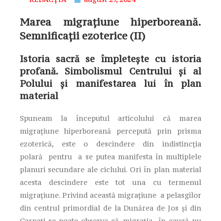
Marea migraţiune hiperboreană.
Semnificaţii ezoterice (II)
Istoria sacră se împleteşte cu istoria
profană. Simbolismul Centrului şi al
Polului şi manifestarea lui în plan
material
Spuneam la începutul articolului că marea
migraţiune hiperboreană percepută prin prisma
ezoterică, este o descindere din indistincţia
polară pentru a se putea manifesta în multiplele
planuri secundare ale ciclului. Ori în plan material
acesta descindere este tot una cu termenul
migraţiune. Privind această migraţiune a pelasgilor
din centrul primordial de la Dunărea de Jos şi din
Carpaţi se poate observa că, migraţia în cauză nu