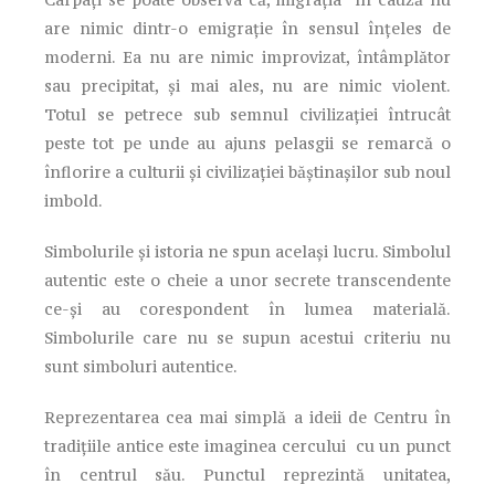
are nimic dintr-o emigraţie în sensul înţeles de
moderni. Ea nu are nimic improvizat, întâmplător
sau precipitat, şi mai ales, nu are nimic violent.
Totul se petrece sub semnul civilizaţiei întrucât
peste tot pe unde au ajuns pelasgii se remarcă o
înflorire a culturii şi civilizaţiei băştinaşilor sub noul
imbold.
Simbolurile şi istoria ne spun acelaşi lucru. Simbolul
autentic este o cheie a unor secrete transcendente
ce-şi au corespondent în lumea materială.
Simbolurile care nu se supun acestui criteriu nu
sunt simboluri autentice.
Reprezentarea cea mai simplă a ideii de Centru în
tradiţiile antice este imaginea cercului cu un punct
în centrul său. Punctul reprezintă unitatea,