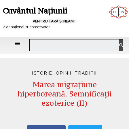
Cuvântul Națiunii
PENTRU ȚARĂ ȘI NEAM !
Ziar naționalist-conservator
ISTORIE
,
OPINII
,
TRADIȚII
Marea migraţiune
hiperboreană. Semnificaţii
ezoterice (II)