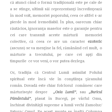
că atunci când o formă tradiţională este pe cale de
a se stinge, ultimii săi reprezentanţi încredinţează
în mod voit, memoriei poporului, ceea ce altfel s-ar
pierde în mod iremediabil. În plus, oarecum chiar
răutăcios, ignoranţa maselor este o garanţie pentru
cei care transmit aceste mărturii memoriei
colective, că ceea ce are un caracter
ezoteric
(ascuns) se va menţine la fel, rămânând cel mult, o
mărturie a trecutului, pe care cei apţi din
timpurile ce vor veni, o vor putea dezlega.
Or, tradiţia că Centrul Lumii asimilat Polului
spiritual este încă vie în conştiinţa ţăranului
român. Dovadă este chiar folclorul românesc care
mărturiseşte despre
„Osia Lumii”
, sau
„Buricul
Pământului”
, plasat în Bucegi, pe vârful Omu,
închinat divinităţii supreme a lumii vechi Zamolxe/
Saturn/ Omul. Pe acest munte se înaltă Columna