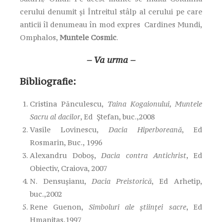
cerului denumit şi Întreitul stâlp al cerului pe care
anticii îl denumeau în mod expres Cardines Mundi,
Omphalos,
Muntele Cosmic
.
– Va urma –
Bibliografie:
Cristina Pănculescu,
Taina Kogaionului, Muntele
Sacru al dacilor
, Ed Ştefan, buc.,2008
Vasile Lovinescu,
Dacia Hiperboreană
, Ed
Rosmarin, Buc., 1996
Alexandru Doboş,
Dacia contra Antichrist
, Ed
Obiectiv, Craiova, 2007
N. Densuşianu,
Dacia Preistorică
, Ed Arhetip,
buc.,2002
Rene Guenon,
Simboluri ale ştiinţei sacre
, Ed
Hmanitas,1997