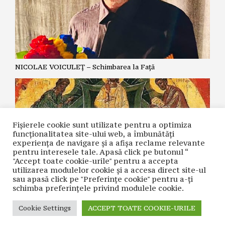
NICOLAE VOICULEȚ – Schimbarea la Față
Fișierele cookie sunt utilizate pentru a optimiza
funcţionalitatea site-ului web, a îmbunătăţi
experienţa de navigare şi a afişa reclame relevante
pentru interesele tale. Apasă click pe butonul “
"Accept toate cookie-urile" pentru a accepta
utilizarea modulelor cookie şi a accesa direct site-ul
sau apasă click pe "Preferințe cookie" pentru a-ţi
MIRCEA VINTILESCU – Schimbarea la Față a Domnului
schimba preferinţele privind modulele cookie.
Cookie Settings
ACCEPT TOATE COOKIE-URILE
CONTACT
| © COPYRIGHT 2021 CUVÂNTUL NAȚIUNII | REALIZAT ÎN