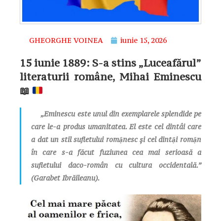
GHEORGHE VOINEA
iunie 15, 2026
15 iunie 1889: S-a stins „Luceafărul”
literaturii române, Mihai Eminescu
📖
„Eminescu este unul din exemplarele splendide pe
care le-a produs umanitatea. El este cel dintâi care
a dat un stil sufletului romậnesc şi cel dintậi romận
în care s-a făcut fuziunea cea mai serioasă a
sufletului daco-român cu cultura occidentală.”
(Garabet Ibrăileanu).