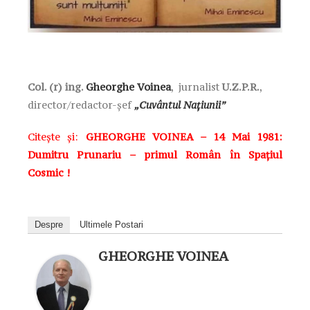
Col. (r) ing.
Gheorghe Voinea
, jurnalist
U.Z.P.R.
,
director/redactor-șef
„Cuvântul Națiunii”
Citește și:
GHEORGHE VOINEA – 14 Mai 1981:
Dumitru Prunariu – primul Român în Spațiul
Cosmic !
Despre
Ultimele Postari
GHEORGHE VOINEA