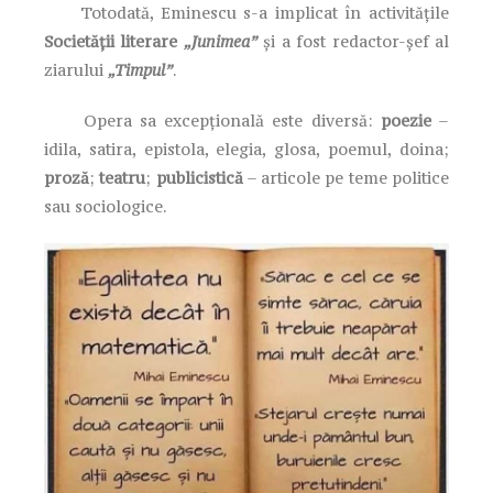
Totodată, Eminescu s-a implicat în activităţile
Societăţii literare
„Junimea”
şi a fost redactor-şef al
ziarului
„Timpul”
.
Opera sa excepțională este diversă:
poezie
–
idila, satira, epistola, elegia, glosa, poemul, doina;
proză
;
teatru
;
publicistică
– articole pe teme politice
sau sociologice.