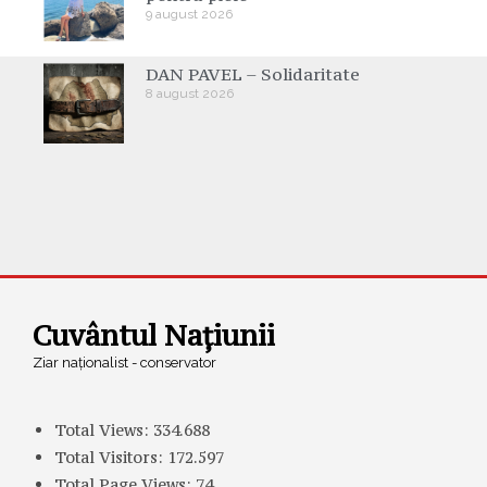
9 august 2026
DAN PAVEL – Solidaritate
8 august 2026
Cuvântul Națiunii
Ziar naționalist - conservator
Total Views:
334.688
Total Visitors:
172.597
Total Page Views:
74