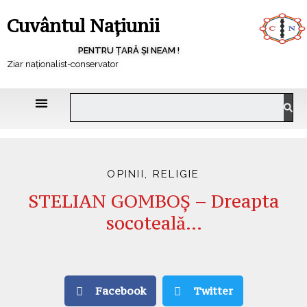
Cuvântul Națiunii
PENTRU ȚARĂ ȘI NEAM !
Ziar naționalist-conservator
OPINII
,
RELIGIE
STELIAN GOMBOȘ – Dreapta
socoteală…
Facebook
Twitter