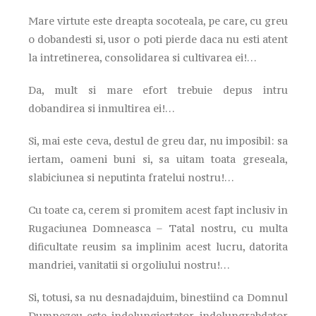
Mare virtute este dreapta socoteala, pe care, cu greu
o dobandesti si, usor o poti pierde daca nu esti atent
la intretinerea, consolidarea si cultivarea ei!…
Da, mult si mare efort trebuie depus intru
dobandirea si inmultirea ei!…
Si, mai este ceva, destul de greu dar, nu imposibil: sa
iertam, oameni buni si, sa uitam toata greseala,
slabiciunea si neputinta fratelui nostru!…
Cu toate ca, cerem si promitem acest fapt inclusiv in
Rugaciunea Domneasca – Tatal nostru, cu multa
dificultate reusim sa implinim acest lucru, datorita
mandriei, vanitatii si orgoliului nostru!…
Si, totusi, sa nu desnadajduim, binestiind ca Domnul
Dumnezeu este indelungiertator, indelungrabdator