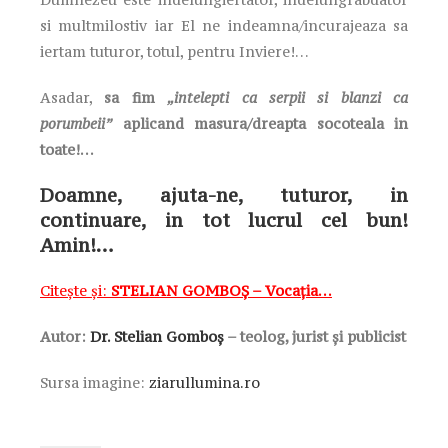
si multmilostiv iar El ne indeamna/incurajeaza sa
iertam tuturor, totul, pentru Inviere!…
Asadar,
sa fim
„intelepti ca serpii si blanzi ca
porumbeii”
aplicand masura/dreapta socoteala in
toate!…
Doamne, ajuta-ne, tuturor, in
continuare, in tot lucrul cel bun!
Amin!…
Citește și:
STELIAN GOMBOȘ – Vocația…
Autor:
Dr. Stelian Gomboș
–
teolog, jurist și publicist
Sursa imagine:
ziarullumina.ro