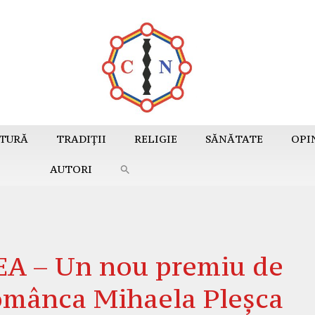
TURĂ
TRADIȚII
RELIGIE
SĂNĂTATE
OPI
AUTORI
 – Un nou premiu de
românca Mihaela Pleșca