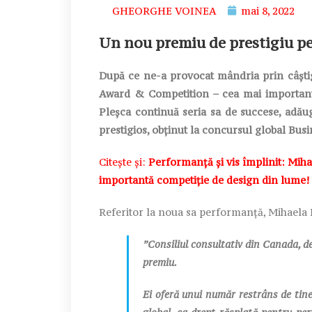
GHEORGHE VOINEA
mai 8, 2022
Un nou premiu de prestigiu p
După ce ne-a provocat mândria prin
câșt
Award & Competition – cea mai important
Pleșca continuă seria sa de succese, adă
prestigios, obținut la concursul global Busin
Citește și:
Performanță și vis împlinit: Miha
importantă competiție de design din lume!
Referitor la noua sa performanță,
Mihaela 
”Consiliul consultativ din Canada, de
premiu.
Ei oferă unui număr restrâns de tine