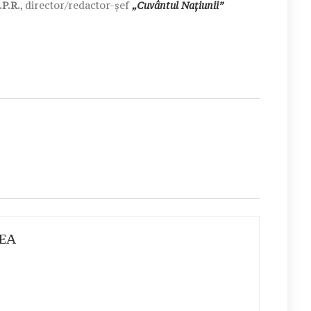
.P.R.
, director/redactor-șef
„Cuvântul Națiunii”
EA