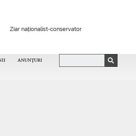
Ziar naționalist-conservator
NII
ANUNȚURI