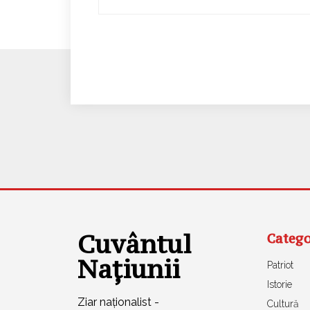
Cuvântul
Catego
Națiunii
Patriot
Istorie
Ziar naționalist -
Cultură