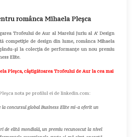
entru românca Mihaela Pleșca
igarea Trofeului de Aur al Marelui Juriu al A’ Design
ă competiție de design din lume, românca Mihaela
ugându-și la colecția de performanțe un nou premiu
ess Elite.
ela Pleșca, câștigătoarea Trofeului de Aur la cea mai
Pleșca nota pe profilul ei de linkedin.com:
 la concursul global Business Elite mi-a oferit un
ri de elită mondială, un premiu recunoscut la nivel