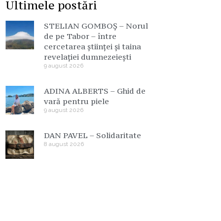
Ultimele postări
STELIAN GOMBOȘ – Norul
de pe Tabor – între
cercetarea științei și taina
revelației dumnezeiești
9 august 2026
ADINA ALBERTS – Ghid de
vară pentru piele
9 august 2026
DAN PAVEL – Solidaritate
8 august 2026