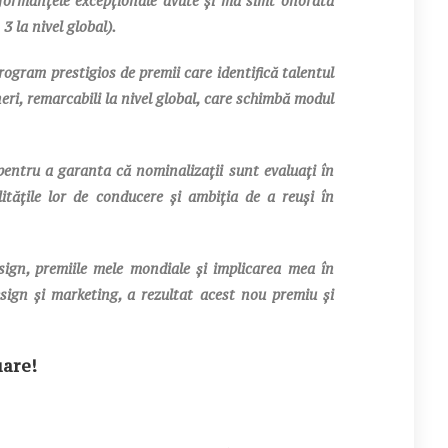
rformanțele excepționale avute și mă simt onorată
3 la nivel global).
ogram prestigios de premii care identifică talentul
ineri, remarcabili la nivel global, care schimbă modul
pentru a garanta că nominalizații sunt evaluați în
ilitățile lor de conducere și ambiția de a reuși în
esign, premiile mele mondiale și implicarea mea în
esign și marketing, a rezultat acest nou premiu și
uare!