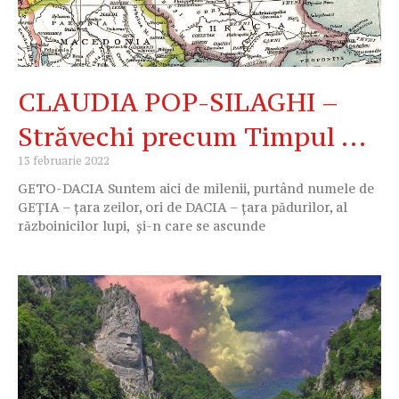
CLAUDIA POP-SILAGHI –
Străvechi precum Timpul …
13 februarie 2022
GETO-DACIA Suntem aici de milenii, purtând numele de
GEȚIA – țara zeilor, ori de DACIA – țara pădurilor, al
războinicilor lupi, și-n care se ascunde