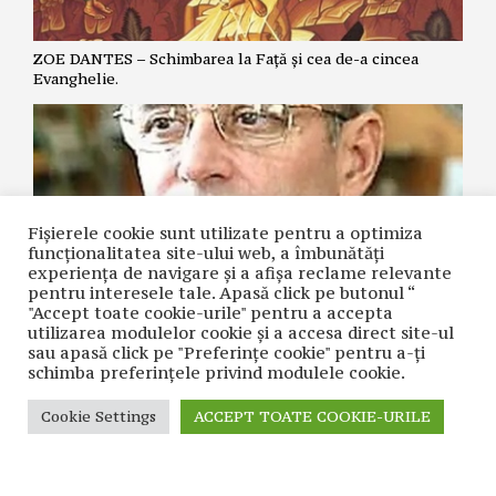
ZOE DANTES – Schimbarea la Față și cea de-a cincea
Evanghelie.
Fișierele cookie sunt utilizate pentru a optimiza
funcţionalitatea site-ului web, a îmbunătăţi
experienţa de navigare şi a afişa reclame relevante
pentru interesele tale. Apasă click pe butonul “
"Accept toate cookie-urile" pentru a accepta
utilizarea modulelor cookie şi a accesa direct site-ul
NICOLAE GRIGORIE LĂCRIȚA – Crime premeditate prin
sau apasă click pe "Preferințe cookie" pentru a-ţi
diagnostice false și tratamente inutile
schimba preferinţele privind modulele cookie.
Cookie Settings
ACCEPT TOATE COOKIE-URILE
CONTACT
| © COPYRIGHT 2021 CUVÂNTUL NAȚIUNII | REALIZAT ÎN
CADRUL PROIECTULUI
WACADEMY.RO