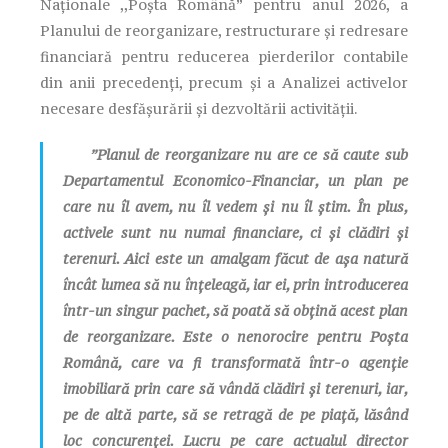
Naționale ,,Poșta Română” pentru anul 2026, a
Planului de reorganizare, restructurare și redresare
financiară pentru reducerea pierderilor contabile
din anii precedenți, precum și a Analizei activelor
necesare desfășurării și dezvoltării activității.
”Planul de reorganizare nu are ce să caute sub
Departamentul Economico-Financiar, un plan pe
care nu îl avem, nu îl vedem și nu îl știm. În plus,
activele sunt nu numai financiare, ci și clădiri și
terenuri. Aici este un amalgam făcut de așa natură
încât lumea să nu înțeleagă, iar ei, prin introducerea
într-un singur pachet, să poată să obțină acest plan
de reorganizare. Este o nenorocire pentru Poșta
Română, care va fi transformată într-o agenție
imobiliară prin care să vândă clădiri și terenuri, iar,
pe de altă parte, să se retragă de pe piață, lăsând
loc concurenței. Lucru pe care actualul director