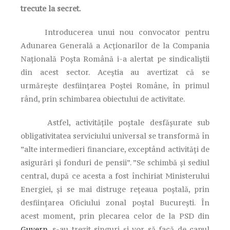
trecute la secret.
Introducerea unui nou convocator pentru
Adunarea Generală a Acționarilor de la Compania
Națională Poșta Română i-a alertat pe sindicaliștii
din acest sector. Aceștia au avertizat că se
urmărește desființarea Poștei Române, în primul
rând, prin schimbarea obiectului de activitate.
Astfel, activitățile poștale desfășurate sub
obligativitatea serviciului universal se transformă în
”alte intermedieri financiare, exceptând activități de
asigurări și fonduri de pensii”. ”Se schimbă și sediul
central, după ce acesta a fost închiriat Ministerului
Energiei, și se mai distruge rețeaua poștală, prin
desființarea Oficiului zonal poștal București. În
acest moment, prin plecarea celor de la PSD din
Guvern
, s-au trezit singuri și vor să facă de capul