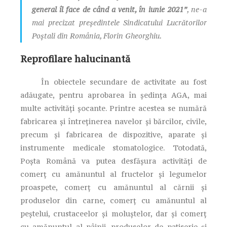
general îl face de când a venit, în iunie 2021”
, ne-a
mai precizat președintele Sindicatului Lucrătorilor
Poștali din România, Florin Gheorghiu.
Reprofilare halucinantă
În obiectele secundare de activitate au fost
adăugate, pentru aprobarea în ședința AGA, mai
multe activități șocante. Printre acestea se numără
fabricarea și întreținerea navelor și bărcilor, civile,
precum și fabricarea de dispozitive, aparate și
instrumente medicale stomatologice. Totodată,
Poșta Română va putea desfășura activități de
comerț cu amănuntul al fructelor și legumelor
proaspete, comerț cu amănuntul al cărnii și
produselor din carne, comerț cu amănuntul al
peștelui, crustaceelor și moluștelor, dar și comerț
cu amănuntul al pâinii, produselor de patiserie și