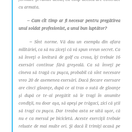
cu armata.
– Cam cît timp ar fi necesar pentru pregătirea
unui soldat profesionist, a unui bun luptător?
–
Sînt norme. Vă dau un exemplu din afara
milităriei, ca să nu ziceți că vă spun vreun secret. Ca
să înveți o lovitură de golf cu crosa, îți trebuie 16
exersări continue fără greșeală. Ca să înveți pe
cineva să tragă cu pușca, probabil că sînt necesare
vreo 20 de asemenea exersări. Dacă fiecare exersare
are cinci gloanțe, după ce ai tras o sută de gloanțe
și după ce te-ai pregătit să le tragi în anumite
condiții, nu doar așa, să apeși pe trăgaci, zici că știi
să tragi cu pușca. Dar treaba asta se uită ușor, că
nu e ca mersul pe bicicletă. Aceste exerciții trebuie
reluate de mai multe ori. Și dacă îl trimiți acasă pe