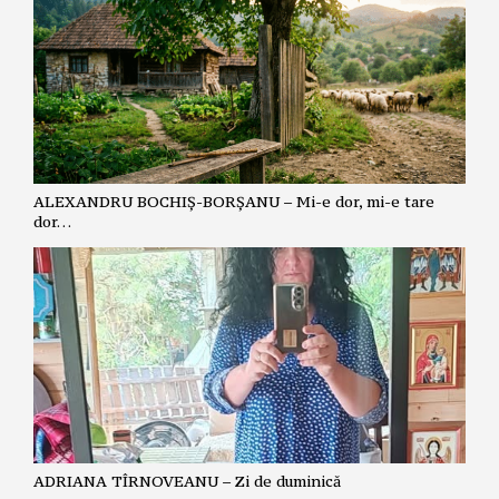
ALEXANDRU BOCHIȘ-BORȘANU – Mi-e dor, mi-e tare
dor…
ADRIANA TÎRNOVEANU – Zi de duminică