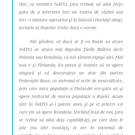
Dar, ca membră NATO, țara trebuie să aibă forțe
gata de a interveni într-un teatru de război sau
într-o misiune operativă și în folosul celorlalți aliați,
inclusiv al Statelor Unite dacă e nevoie.
Mă gîndesc că dacă ar fi ca Rusia să atace
NATO, ar ataca mai degrabă Țările Baltice decît
Polonia sau România, că noi sîntem expuși aici. Mai
nou e și Finlanda. Ea putea și înainte să se apere
singură și să descurajeze un atac din partea
Federației Ruse, cu sistemul ei activ de neutralitate,
prin care mica populație a Finlandei era gata să-și
apere teritoriul de marea populație a Rusiei. Acum
sînt în NATO și-i putem avea și pe ei printre cei
care vin să apere România. Vorbind însă de noi, țara
ar trebui să aibă deja capabilități, pe care deja le
știe (nu sînt noutăți), le are în sistemul de