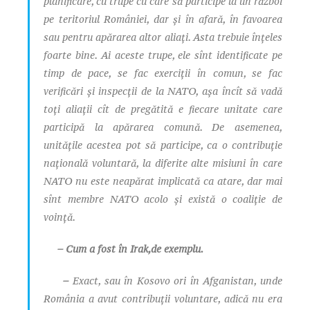
planificare, cu trupe cu care să participe la un război
pe teritoriul României, dar și în afară, în favoarea
sau pentru apărarea altor aliați. Asta trebuie înțeles
foarte bine. Ai aceste trupe, ele sînt identificate pe
timp de pace, se fac exerciții în comun, se fac
verificări și inspecții de la NATO, așa încît să vadă
toți aliații cît de pregătită e fiecare unitate care
participă la apărarea comună. De asemenea,
unitățile acestea pot să participe, ca o contribuție
națională voluntară, la diferite alte misiuni în care
NATO nu este neapărat implicată ca atare, dar mai
sînt membre NATO acolo și există o coaliție de
voință.
– Cum a fost în Irak,de exemplu.
–
Exact, sau în Kosovo ori în Afganistan, unde
România a avut contribuții voluntare, adică nu era