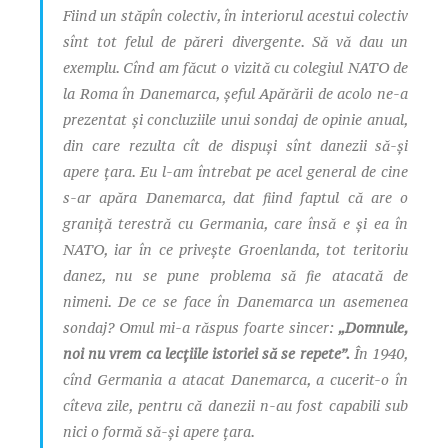
Fiind un stăpîn colectiv, în interiorul acestui colectiv
sînt tot felul de păreri divergente. Să vă dau un
exemplu. Cînd am făcut o vizită cu colegiul NATO de
la Roma în Danemarca, șeful Apărării de acolo ne-a
prezentat și concluziile unui sondaj de opinie anual,
din care rezulta cît de dispuși sînt danezii să-și
apere țara. Eu l-am întrebat pe acel general de cine
s-ar apăra Danemarca, dat fiind faptul că are o
graniță terestră cu Germania, care însă e și ea în
NATO, iar în ce privește Groenlanda, tot teritoriu
danez, nu se pune problema să fie atacată de
nimeni. De ce se face în Danemarca un asemenea
sondaj? Omul mi-a răspus foarte sincer:
„Domnule,
noi nu vrem ca lecțiile istoriei să se repete”.
În 1940,
cînd Germania a atacat Danemarca, a cucerit-o în
cîteva zile, pentru că danezii n-au fost capabili sub
nici o formă să-și apere țara.