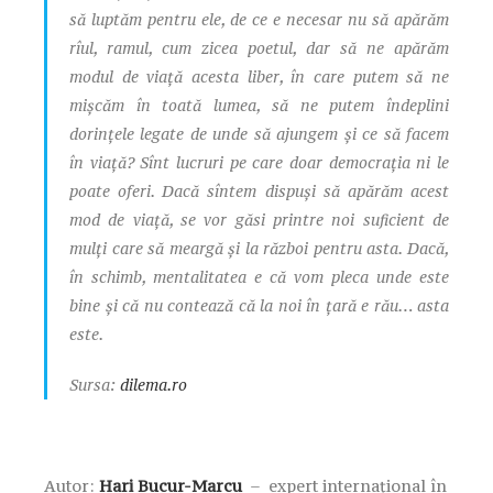
să luptăm pentru ele, de ce e necesar nu să apărăm
rîul, ramul, cum zicea poetul, dar să ne apărăm
modul de viață acesta liber, în care putem să ne
mișcăm în toată lumea, să ne putem îndeplini
dorințele legate de unde să ajungem și ce să facem
în viață? Sînt lucruri pe care doar democrația ni le
poate oferi. Dacă sîntem dispuși să apărăm acest
mod de viață, se vor găsi printre noi suficient de
mulți care să meargă și la război pentru asta. Dacă,
în schimb, mentalitatea e că vom pleca unde este
bine și că nu contează că la noi în țară e rău… asta
este.
Sursa:
dilema.ro
Autor:
Hari Bucur-Marcu
–
expert internațional în