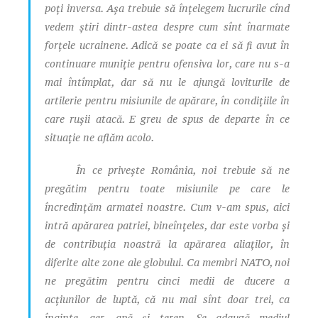
poți inversa. Așa trebuie să înțelegem lucrurile cînd
vedem știri dintr-astea despre cum sînt înarmate
forțele ucrainene. Adică se poate ca ei să fi avut în
continuare muniție pentru ofensiva lor, care nu s-a
mai întîmplat, dar să nu le ajungă loviturile de
artilerie pentru misiunile de apărare, în condițiile în
care rușii atacă. E greu de spus de departe în ce
situație ne aflăm acolo.
În ce privește România, noi trebuie să ne
pregătim pentru toate misiunile pe care le
încredințăm armatei noastre. Cum v-am spus, aici
intră apărarea patriei, bineînțeles, dar este vorba și
de contribuția noastră la apărarea aliaților, în
diferite alte zone ale globului. Ca membri NATO, noi
ne pregătim pentru cinci medii de ducere a
acțiunilor de luptă, că nu mai sînt doar trei, ca
înainte, aer, apă și teren. Se adaugă mediul