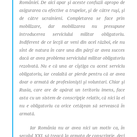
României. De aici apar și aceste confuzii apropo de
asigurarea cu efective a trupelor, și de către ruși, și
de către ucrainieni. Completarea se face prin
mobilizare, dar mobilizarea nu presupune
introducerea serviciului militar obligatoriu.
Indiferent de ce lecții ar veni din acel război, ele nu
sînt de natura în care una din părți ar avea succes
dacă ar avea problema serviciului militar obligatoriu
rezolvată. Nu e că una ar cîștiga cu acest serviciu
obligatoriu, iar cealaltă ar pierde pentru că ar avea
doar o armată de profesioniști și voluntari. Chiar și
Rusia, care are de apărat un teritoriu imens, face
asta cu un sistem de conscripție relativ, că nici la ei
nu e obligatoriu ca orice cetățean să servească în
armată.
Iar România nu ar avea nici un motiv ca, în
secolul XXI, să treacă la armata de conscripție, deci