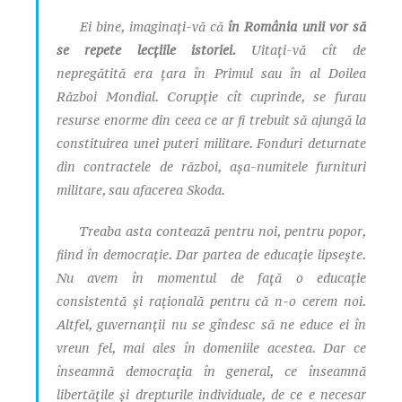
Ei bine, imaginați-vă că
în România unii vor să
se repete lecțiile istoriei.
Uitați-vă cît de
nepregătită era țara în Primul sau în al Doilea
Război Mondial. Corupție cît cuprinde, se furau
resurse enorme din ceea ce ar fi trebuit să ajungă la
constituirea unei puteri militare. Fonduri deturnate
din contractele de război, așa-numitele furnituri
militare, sau afacerea Skoda.
Treaba asta contează pentru noi, pentru popor,
fiind în democrație. Dar partea de educație lipsește.
Nu avem în momentul de față o educație
consistentă și rațională pentru că n-o cerem noi.
Altfel, guvernanții nu se gîndesc să ne educe ei în
vreun fel, mai ales în domeniile acestea. Dar ce
înseamnă democrația în general, ce înseamnă
libertățile și drepturile individuale, de ce e necesar