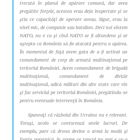
trecută în planul de apărare comună, dar avea
pregătite forțele, acestea erau deja inspectate și se
știa ce capacități de operare aveau. Sigur, erau la
nivel mic, de companie sau batalion. Deci noi sîntem
NATO, nu e ca și cînd NATO ar fi altundeva și ar
aștepta ca România să fie atacată pentru a apărea.
În momentul de față avem gata de a fi activat un
comandament de corp de armată multinațional pe
teritoriul României. Avem comandament de brigadă
multinațional, comandament de divizie
multinațional, adică militari din alte state care vin
și fac serviciul pe teritoriul României, pregătindu-se
pentru eventuale intervenții în România.
Spuneați că războiul din Ucraina nu e relevant.
Totuși, acolo se conturează unele lucruri. De
exemplu, pare că drona devine o armă la modă și
foarte puternică, în vreme ce tancul nu mai e ce-a