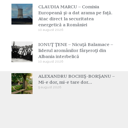
CLAUDIA MARCU – Comisia
Europeană și-a dat arama pe față.
Atac direct la securitatea
energetică a României
10 august 2026
IONUȚ ȚENE – Nicuță Balamace –
liderul aromânilor fârșeroți din
Albania interbelică
10 august 2026
ALEXANDRU BOCHIȘ-BORȘANU –
Mi-e dor, mi-e tare dor…
9 august 2026