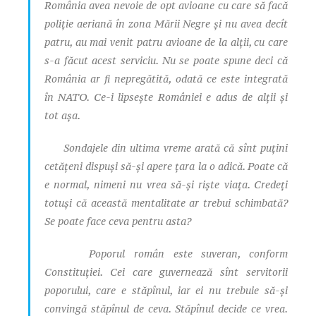
România avea nevoie de opt avioane cu care să facă
poliție aeriană în zona Mării Negre și nu avea decît
patru, au mai venit patru avioane de la alții, cu care
s-a făcut acest serviciu. Nu se poate spune deci că
România ar fi nepregătită, odată ce este integrată
în NATO. Ce-i lipsește României e adus de alții și
tot așa.
Sondajele din ultima vreme arată că sînt puțini
cetățeni dispuși să-și apere țara la o adică. Poate că
e normal, nimeni nu vrea să-și riște viața. Credeți
totuși că această mentalitate ar trebui schimbată?
Se poate face ceva pentru asta?
Poporul român este suveran, conform
Constituției. Cei care guvernează sînt servitorii
poporului, care e stăpînul, iar ei nu trebuie să-și
convingă stăpînul de ceva. Stăpînul decide ce vrea.