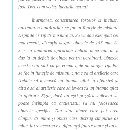
fost. Dvs. cum vedeți lucrurile astea?
Înarmarea, constituirea forțelor și inclusiv
antrenarea luptătorilor se fac în funcție de misiuni.
Depinde ce tip de misiune ai. Să vă dau exemplul cel
mai recent, discuția despre obuzele de 155 mm. Se
zice că amînarea ajutorului militar american ar fi
dus la un deficit de obuze pentru ucraineni. Obuzele
acestea nu sînt ca pe vremuri, de un singur tip. Ele
se fac în funcție de misiuni. Una e să ai artilerie care
trebuie să lovească un inamic aflat în ofensivă și
alta e să ai artilerie care să lovească un inamic aflat
în apărare. Sigur, dacă nu ești pregătit suficient se
poate întîmpla ca artileristul să nu folosească
obuzele specifice. Dar sînt obuze care pot crea
cîmpuri de mine și obuze care distrug cîmpurile de
mine. Între acestea e o diferență foarte mare și nu le