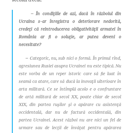
– În condițiile de azi, dacă în războiul din
Ucraina s-ar înregistra o deteriorare nedorită,
credeți că reintroducerea obligativității armatei în
România ar fi o soluție, ar putea deveni o
necesitate?
–
Categoric, nu, sub nici o formă. În primul rînd,
agresiunea Rusiei asupra Ucrainei nu este tipică. Nu
este vorba de un reper istoric care să fie luat în
seamă ca atare, care să ducă la inovații ulterioare în
arta militară. Ce se întîmplă acolo e o confruntare
de artă militară de secol XX, poate chiar de secol
XIX, din partea rușilor și o apărare cu asistență
occidentală, dar nu de factură occidentală, din
partea Ucrainei. Acest război nu are nici un fel de
urmare sau de lecții de învățat pentru apărarea