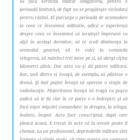
să facă serviciul militar obligatoriu, pentru o
perioadă limitată, de fapt nu se pregătește niciodată
pentru război. El parcurge o perioadă de acomodare
la ceea ce înseamnă militărie, adică o experiență
despre ceea ce înseamnă să locuiești împreună cu
alții în același dormitor, să te scoli dimineața la
semnalul goarnei, să te culci la comanda
stingerea,
să mănînci trei mese pe zi, să alergi cîțiva
kilometri zilnic. Dar asta nu-ți dă putere militară.
Rar, unii dintre ei învață, de exemplu, să piloteze o
dronă. Și mai puțini învață să opereze o stație de
radiolocație. Majoritatea învață să tragă cu pușca
(adică să le fie clar în ce parte s-o îndrepte) și să
facă niște mișcări comandate: la dreapta, la stînga,
înainte, înapoi. Asta face conscriptul, după care
pleacă acasă. E trecut în acte că la nevoie poate fi
chemat. La un profesionist, deprinderile militare sînt
formate și rămîn acolo, cît timp acesta are contract