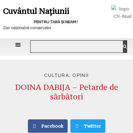
Cuvântul Națiunii
PENTRU ȚARĂ ȘI NEAM !
Ziar naționalist-conservator
CULTURĂ
,
OPINII
DOINA DABIJA – Petarde de
sãrbãtori
Facebook
Twitter