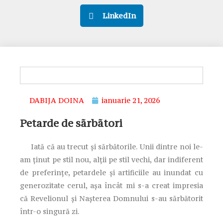
LinkedIn
DABIJA DOINA
ianuarie 21, 2026
Petarde de sãrbãtori
Iată că au trecut şi sărbătorile. Unii dintre noi le-
am ţinut pe stil nou, alţii pe stil vechi, dar indiferent
de preferinţe, petardele şi artificiile au inundat cu
generozitate cerul, aşa încât mi s-a creat impresia
că Revelionul şi Naşterea Domnului s-au sărbătorit
într-o singură zi.