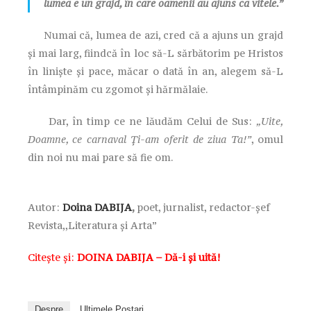
lumea e un grajd, în care oamenii au ajuns ca vitele.”
Numai că, lumea de azi, cred că a ajuns un grajd
şi mai larg, fiindcă în loc să-L sărbătorim pe Hristos
în linişte şi pace, măcar o dată în an, alegem să-L
întâmpinăm cu zgomot şi hărmălaie.
Dar, în timp ce ne lăudăm Celui de Sus:
„Uite,
Doamne, ce carnaval Ți-am oferit de ziua Ta!”
, omul
din noi nu mai pare să fie om.
Autor:
Doina DABIJA
,
poet, jurnalist, redactor-șef
Revista,,Literatura și Arta”
Citește și:
DOINA DABIJA – Dă-i şi uită!
Despre
Ultimele Postari