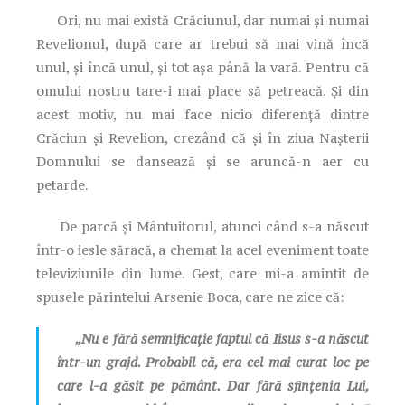
Ori, nu mai există Crăciunul, dar numai şi numai
Revelionul, după care ar trebui să mai vină încă
unul, şi încă unul, şi tot aşa până la vară. Pentru că
omului nostru tare-i mai place să petreacă. Și din
acest motiv, nu mai face nicio diferenţă dintre
Crăciun şi Revelion, crezând că și în ziua Naşterii
Domnului se dansează şi se aruncă-n aer cu
petarde.
De parcă şi Mântuitorul, atunci când s-a născut
într-o iesle săracă, a chemat la acel eveniment toate
televiziunile din lume. Gest, care mi-a amintit de
spusele părintelui Arsenie Boca, care ne zice că:
„Nu e fără semnificaţie faptul că Iisus s-a născut
într-un grajd. Probabil că, era cel mai curat loc pe
care l-a găsit pe pământ. Dar fără sfinţenia Lui,