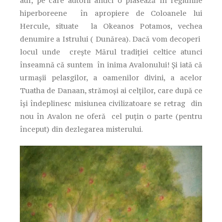
aur, pe care autorii antici o plasează în regiunile
hiperboreene în apropiere de Coloanele lui
Hercule, situate la Okeanos Potamos, vechea
denumire a Istrului ( Dunărea). Dacă vom decoperi
locul unde creşte Mărul tradiţiei celtice atunci
înseamnă că suntem în inima Avalonului! Şi iată că
urmaşii pelasgilor, a oamenilor divini, a acelor
Tuatha de Danaan, strămoşi ai celţilor, care după ce
îşi îndeplinesc misiunea civilizatoare se retrag din
nou în Avalon ne oferă cel puţin o parte (pentru
început) din dezlegarea misterului.