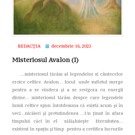
REDACȚIA
decembrie 16, 2025
Misteriosul Avalon (I)
…misteriosul tărâm al legendelor si cântecelor
eroice celtice. Avalon… locul unde sufletul merge
pentru a se vindeca şi a se revigora cu energii
divine… misteriosul tărâm despre care legendele
lumii celtice spun întotdeauna că există acum şi în
veci…nicăieri şi pretutindenea …Un ţinut în afara
timpului căci în el sălăşluieşte Eternitatea…
existent în spaţiu şi timp pentru a certifica lucrurile