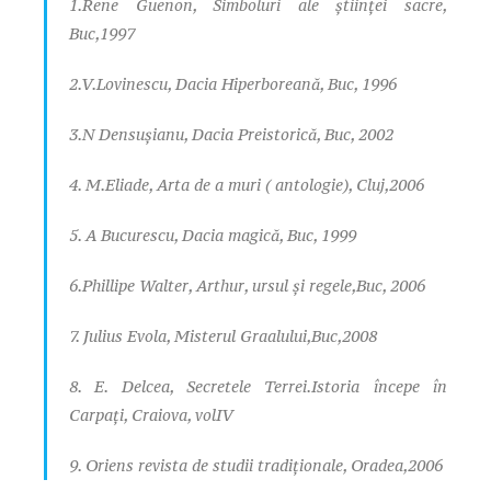
1.Rene Guenon, Simboluri ale ştiinţei sacre,
Buc,1997
2.V.Lovinescu, Dacia Hiperboreană, Buc, 1996
3.N Densuşianu, Dacia Preistorică, Buc, 2002
4. M.Eliade, Arta de a muri ( antologie), Cluj,2006
5. A Bucurescu, Dacia magică, Buc, 1999
6.Phillipe Walter, Arthur, ursul şi regele,Buc, 2006
7. Julius Evola, Misterul Graalului,Buc,2008
8. E. Delcea, Secretele Terrei.Istoria începe în
Carpaţi, Craiova, volIV
9. Oriens revista de studii tradiţionale, Oradea,2006