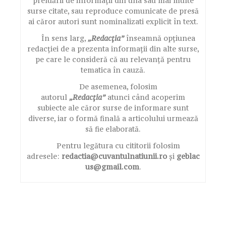
preluării de informații din una sau mai multe
surse citate, sau reproduce comunicate de presă
ai căror autori sunt nominalizati explicit în text.
În sens larg,
„Redacția”
înseamnă opțiunea
redacției de a prezenta informații din alte surse,
pe care le consideră că au relevanță pentru
tematica în cauză.
De asemenea, folosim
autorul
„Redacția”
atunci când acoperim
subiecte ale căror surse de informare sunt
diverse, iar o formă finală a articolului urmează
să fie elaborată.
Pentru legătura cu cititorii folosim
adresele:
redactia@cuvantulnatiunii.ro
și
geblac
us@gmail.com
.