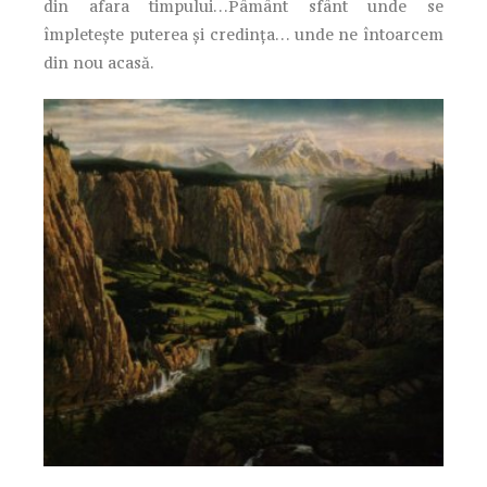
din afara timpului…Pâmânt sfânt unde se
împleteşte puterea şi credinţa… unde ne întoarcem
din nou acasă.