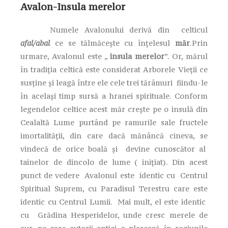
Avalon-Insula merelor
Numele Avalonului derivă din celticul
afal/abal
ce se tălmăceşte cu înţelesul
măr
.Prin
urmare, Avalonul este „
insula merelor
”. Or, mărul
în tradiţia celtică este considerat Arborele Vieţii ce
susţine şi leagă între ele cele trei tărâmuri fiindu-le
în acelaşi timp sursă a hranei spirituale. Conform
legendelor celtice acest măr creşte pe o insulă din
Cealaltă Lume purtând pe ramurile sale fructele
imortalităţii, din care dacă mănâncă cineva, se
vindecă de orice boală şi devine cunoscător al
tainelor de dincolo de lume ( iniţiat). Din acest
punct de vedere Avalonul este identic cu Centrul
Spiritual Suprem, cu Paradisul Terestru care este
identic cu Centrul Lumii. Mai mult, el este identic
cu Grădina Hesperidelor, unde cresc merele de