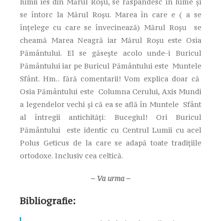
lumii ies din Mărul Roşu, se răspândesc în lume şi
se întorc la Mărul Roşu. Marea în care e ( a se
înţelege cu care se învecinează) Mărul Roşu se
cheamă Marea Neagră iar Mărul Roşu este Osia
Pământului. El se găseşte acolo unde-i Buricul
Pământului iar pe Buricul Pământului este Muntele
Sfânt. Hm.. fără comentarii! Vom explica doar că
Osia Pământului este Columna Cerului, Axis Mundi
a legendelor vechi şi că ea se află în Muntele Sfânt
al întregii antichităţi: Bucegiul! Ori Buricul
Pământului este identic cu Centrul Lumii cu acel
Polus Geticus de la care se adapă toate tradiţiile
ortodoxe. Inclusiv cea celtică.
– Va urma –
Bibliografie: