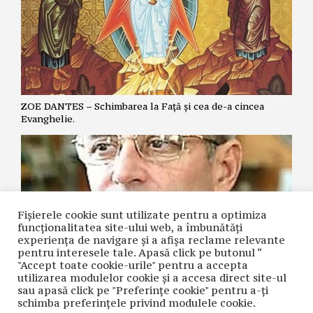
ZOE DANTES – Schimbarea la Față și cea de-a cincea
Evanghelie.
Fișierele cookie sunt utilizate pentru a optimiza
funcţionalitatea site-ului web, a îmbunătăţi
experienţa de navigare şi a afişa reclame relevante
pentru interesele tale. Apasă click pe butonul “
"Accept toate cookie-urile" pentru a accepta
utilizarea modulelor cookie şi a accesa direct site-ul
NICOLAE GRIGORIE LĂCRIȚA – Crime premeditate prin
sau apasă click pe "Preferințe cookie" pentru a-ţi
diagnostice false și tratamente inutile
schimba preferinţele privind modulele cookie.