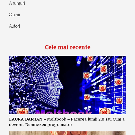
Anunțuri
Opinii
Autori
Cele mai recente
LAURA DAMIAN – Moltbook – Facerea lumii 2.0 sau Cum a
devenit Dumnezeu programator