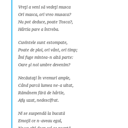
Vreți a veni să vedeți musca
Ori masca, ori vreo musaca?
Nu pot deduce, poate Tosca?,
Hârtia pare a întreba.
Cuvintele sunt estompate,
Poate de ploi, ori vânt, ori timp;
Îmi fuge mintea-n altă parte:
Oare și noi umbre devenim?
Necăutați în vremuri ample,
Când parcă lumea ne-a uitat,
Rămânem fără de hârtie,
Afiș uzat, nedescifrat.
Ni se suspendă la bucată
Emoții ce n-aveau egal,