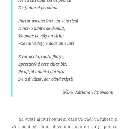
Ne va citi doar cel ce poartă
Dicționarul personal
Purtat ascuns într-un ventricul
Dintr-o iubire de demult,
Va pune pe afiș un titlu:
-Ce nu vedeți, e doar un scut!
E tot acolo, toata ființa,
Spectacolul cere chiar bis,
Pe afișul inimii-i dorința
De a fi văzut, dar când exiști!
Adriana Tîrnoveanu
Să aveți alături oameni care vă văd, vă iubesc și
vă caută și când devenim neinteresanți pentru