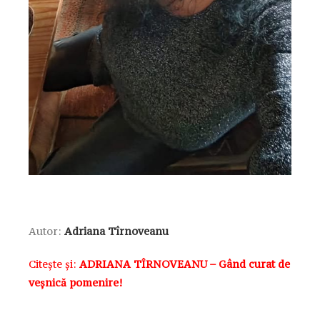
Autor:
Adriana Tîrnoveanu
Citește și:
ADRIANA TÎRNOVEANU – Gând curat de
veșnică pomenire!