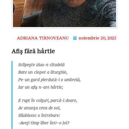
ADRIANA TIRNOVEANU
noiembrie 20, 2025
Afiș fără hârtie
Sclipește ziua-n citadelă
Bate un clopot a liturghie,
Pe-un gard pierdută-i o umbrelă,
Iar un afiș n-are hârtie;
E rupt în colțuri, parcă-l doare,
Ar anunța ceva de soi,
Silabisesc o întrebare:
-Aveți timp liber într-o joi?