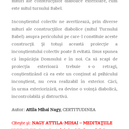
mituri ale construcțiilor diabolice exterioare, cum
este mitul turnului Babel.
Inconștientul colectiv ne avertizează, prin diverse
mituri ale construcțiilor diabolice (mitul Turnului
Babel) asupra pericolului pe care-l constituie aceste
construcții. Și totuși această proiecție a
inconștientului colectiv poate fi evitată. Iisus spunea
că împărăția Domnului e în noi. Ca să scapi de
proiecția exterioară trebuie s-o retragi,
conștientizând că ea este un conținut al psihicului
inconștient, nu ceva realizabil în exterior. Căci,
în urma exteriorizării, ea devine o voință diabolică,
incontrolabilă și distructivă.
Autor:
Attila Mihai Nagy
, CERTITUDINEA
Citește și:
NAGY ATTILA-MIHAI – MEDITAȚIILE