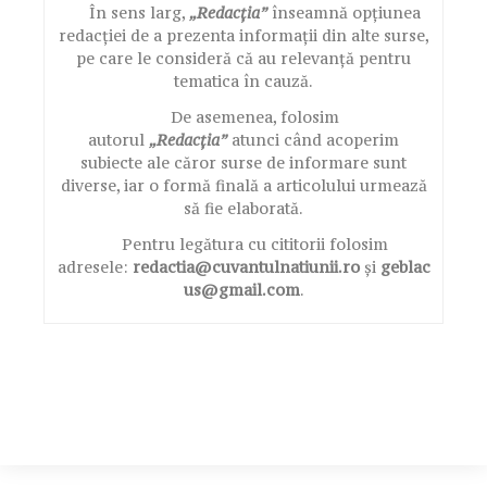
În sens larg,
„Redacția”
înseamnă opțiunea
redacției de a prezenta informații din alte surse,
pe care le consideră că au relevanță pentru
tematica în cauză.
De asemenea, folosim
autorul
„Redacția”
atunci când acoperim
subiecte ale căror surse de informare sunt
diverse, iar o formă finală a articolului urmează
să fie elaborată.
Pentru legătura cu cititorii folosim
adresele:
redactia@cuvantulnatiunii.ro
și
geblac
us@gmail.com
.