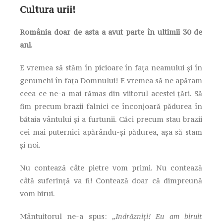
Cultura urii!
România doar de asta a avut parte în ultimii 30 de
ani.
E vremea să stăm în picioare în fața neamului și în
genunchi în fața Domnului! E vremea să ne apăram
ceea ce ne-a mai rămas din viitorul acestei țări. Să
fim precum brazii falnici ce înconjoară pădurea în
bătaia vântului și a furtunii. Căci precum stau brazii
cei mai puternici apărându-și pădurea, așa să stam
și noi.
Nu contează câte pietre vom primi. Nu contează
câtă suferință va fi! Contează doar că dimpreună
vom birui.
Mântuitorul ne-a spus:
„Indrăzniți! Eu am biruit