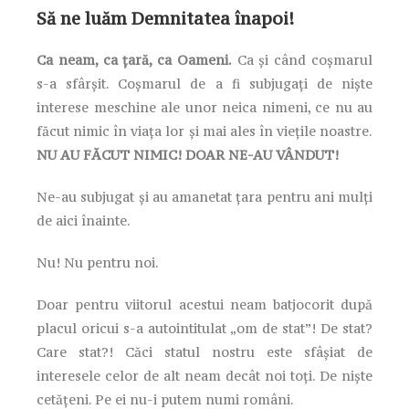
Să ne luăm Demnitatea înapoi!
Ca neam, ca țară, ca Oameni.
Ca și când coșmarul
s-a sfârșit. Coșmarul de a fi subjugați de niște
interese meschine ale unor neica nimeni, ce nu au
făcut nimic în viața lor și mai ales în viețile noastre.
NU AU FĂCUT NIMIC! DOAR NE-AU VÂNDUT!
Ne-au subjugat și au amanetat țara pentru ani mulți
de aici înainte.
Nu! Nu pentru noi.
Doar pentru viitorul acestui neam batjocorit după
placul oricui s-a autointitulat „om de stat”! De stat?
Care stat?! Căci statul nostru este sfâșiat de
interesele celor de alt neam decât noi toți. De niște
cetățeni. Pe ei nu-i putem numi români.