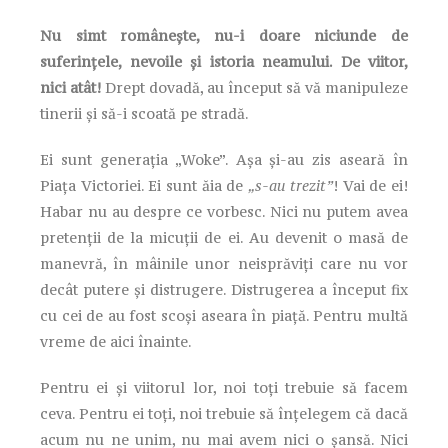
Nu simt românește, nu-i doare niciunde de
suferințele, nevoile și istoria neamului. De viitor,
nici atât!
Drept dovadă, au început să vă manipuleze
tinerii și să-i scoată pe stradă.
Ei sunt generația „Woke”. Așa și-au zis aseară în
Piața Victoriei. Ei sunt ăia de
„s-au trezit”
! Vai de ei!
Habar nu au despre ce vorbesc. Nici nu putem avea
pretenții de la micuții de ei. Au devenit o masă de
manevră, în mâinile unor neisprăviți care nu vor
decât putere și distrugere. Distrugerea a început fix
cu cei de au fost scoși aseara în piață. Pentru multă
vreme de aici înainte.
Pentru ei și viitorul lor, noi toți trebuie să facem
ceva. Pentru ei toți, noi trebuie să înțelegem că dacă
acum nu ne unim, nu mai avem nici o șansă. Nici