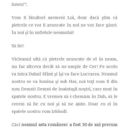
lumea!”.
Vom fi biruitori asemeni Lui, doar dacă știm că
pietrele ce vor fi aruncate în noi ne vor face găuri.
În noi și în sufletele neamului!
Să fie!
Vicleanul uită că pietrele aruncate de el în neam,
nu fac altceva decât să ne umple de Cer! Pe acolo
va intra Duhul Sfânt și își va face Lucrarea. Neamul
nostru se va lumina și sub Har, noi toți vom fi din
nou Demni! Demni de înaintașii noștri, care sunt în
spatele nostru. E vremea să-i chemăm în Duh, să le
cerem să fie cu noi și să ne ajute. Doar cu ei în
spatele nostru vom izbândi.
Căci
neamul asta românesc a fost 30 de ani precum