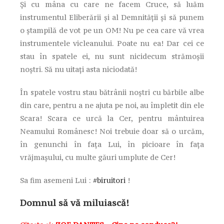
Și cu mâna cu care ne facem Cruce, să luăm
instrumentul Eliberării și al Demnității și să punem
o ștampilă de vot pe un OM! Nu pe cea care vă vrea
instrumentele vicleanului. Poate nu ea! Dar cei ce
stau în spatele ei, nu sunt nicidecum strămoșii
noștri. Să nu uitați asta niciodată!
În spatele vostru stau bătrânii noștri cu bărbile albe
din care, pentru a ne ajuta pe noi, au împletit din ele
Scara! Scara ce urcă la Cer, pentru mântuirea
Neamului Românesc! Noi trebuie doar să o urcăm,
în genunchi în fața Lui, în picioare în fața
vrăjmașului, cu multe găuri umplute de Cer!
Sa fim asemeni Lui :
#biruitori
!
Domnul să vă miluiască!