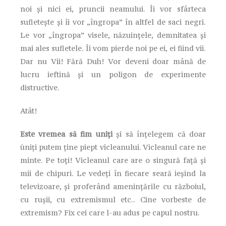
noi și nici ei, pruncii neamului. Îi vor sfârteca
sufletește și îi vor „îngropa” în altfel de saci negri.
Le vor „îngropa” visele, năzuințele, demnitatea și
mai ales sufletele. Îi vom pierde noi pe ei, ei fiind vii.
Dar nu Vii! Fără Duh! Vor deveni doar mână de
lucru ieftină și un poligon de experimente
distructive.
Atât!
Este vremea să fim uniți
și să înțelegem că doar
ùniți putem ține piept vicleanului. Vicleanul care ne
minte. Pe toți! Vicleanul care are o singură față și
mii de chipuri. Le vedeți în fiecare seară ieșind la
televizoare, și proferând amenințările cu războiul,
cu rușii, cu extremismul etc.. Cine vorbeste de
extremism? Fix cei care l-au adus pe capul nostru.