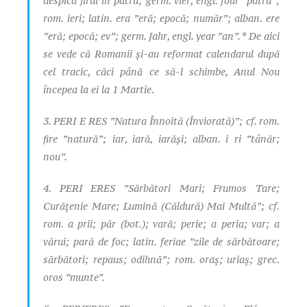
despica
firul
în
patru
; germ. vier, engl. four ”patru”;
rom. ieri; latin. era ”eră; epocă; număr”; alban. ere
”eră; epocă; ev”; germ. Jahr, engl. year ”an”. * De aici
se vede că Romanii și-au reformat calendarul după
cel tracic, căci până ce să-l schimbe, Anul Nou
începea la ei la 1 Martie.
3. PERI E RES ”Natura Înnoită (Înviorată)”; cf. rom.
fire ”natură”; iar, iară, iarăși; alban. i ri ”tânăr;
nou”.
4. PERI ERES ”Sărbători Mari; Frumos Tare;
Curățenie Mare; Lumină (Căldură) Mai Multă”; cf.
rom. a prii; păr (bot.); vară; perie; a peria; var; a
vărui; pară de foc; latin. feriae ”zile de sărbătoare;
sărbători; repaus; odihnă”; rom. oraș; uriaș; grec.
oros ”munte”.