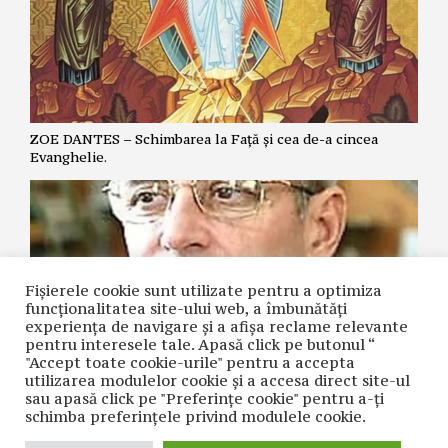
ZOE DANTES – Schimbarea la Față și cea de-a cincea
Evanghelie.
Fișierele cookie sunt utilizate pentru a optimiza
funcţionalitatea site-ului web, a îmbunătăţi
experienţa de navigare şi a afişa reclame relevante
pentru interesele tale. Apasă click pe butonul “
"Accept toate cookie-urile" pentru a accepta
utilizarea modulelor cookie şi a accesa direct site-ul
NICOLAE GRIGORIE LĂCRIȚA – Crime premeditate prin
sau apasă click pe "Preferințe cookie" pentru a-ţi
diagnostice false și tratamente inutile
schimba preferinţele privind modulele cookie.