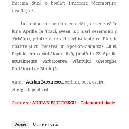
întrema după o boală”; înviorare ”dezmorțire;
însuflețire”.
În lumina mai multor cercetări, se vede că
în
luna Aprilie, la Traci, aveau loc mari ceremonii și
sărbători
, printre care cele echivalente cu Floriile
noastre și cu Învierea lui Apollon-Zalmoxis.
La ei,
Paștele era o sărbătoare fixă, ținută la 23 Aprilie,
actualmente Sărbătoarea Sfântului Gheorghe,
Purtătorul de Biruință.
Autor:
Adrian Bucurescu
, scriitor, poet, eseist,
etnograf, publicist
Citește și:
ADRIAN BUCURESCU – Calendarul dacic
Despre
Ultimele Postari