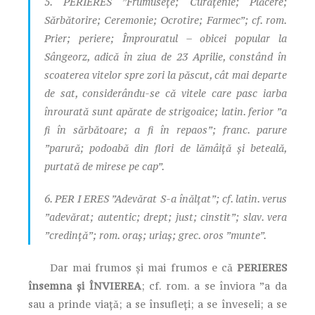
5. PERIERES ”Frumusețe; Curățenie; Plăcere;
Sărbătorire; Ceremonie; Ocrotire; Farmec”; cf. rom.
Prier; periere; Împrouratul – obicei popular la
Sângeorz, adică în ziua de 23 Aprilie, constând în
scoaterea vitelor spre zori la păscut, cât mai departe
de sat, considerându-se că vitele care pasc iarba
înrourată sunt apărate de strigoaice; latin. ferior ”a
fi în sărbătoare; a fi în repaos”; franc. parure
”parură; podoabă din flori de lămâiță și beteală,
purtată de mirese pe cap”.
6. PER I ERES ”Adevărat S-a înălțat”; cf. latin. verus
”adevărat; autentic; drept; just; cinstit”; slav. vera
”credință”; rom. oraș; uriaș; grec. oros ”munte”.
Dar mai frumos și mai frumos e că
PERIERES
însemna și ÎNVIEREA
; cf. rom. a se înviora ”a da
sau a prinde viață; a se însufleți; a se înveseli; a se