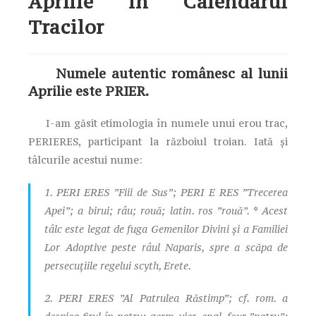
Aprilie în Calendarul
Tracilor
Numele autentic românesc al lunii
Aprilie este PRIER.
I-am găsit etimologia în numele unui erou trac,
PERIERES, participant la războiul troian. Iată și
tâlcurile acestui nume:
1. PERI ERES ”Fiii de Sus”; PERI E RES ”Trecerea
Apei”; a birui; râu; rouă; latin. ros ”rouă”. * Acest
tâlc este legat de fuga Gemenilor Divini și a Familiei
Lor Adoptive peste râul Naparis, spre a scăpa de
persecuțiile regelui scyth, Erete.
2. PERI ERES ”Al Patrulea Răstimp”; cf. rom. a