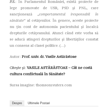
P.S.
: În Parlamentul României, există proiecte de
lege promovate de USR, PSD și PNL, care
sancționează „
comportamentul iresponsabil în
sănătate
” al cetățenilor. În genere, aceste proiecte
nu țin cont de autonomia pacientului și încalcă
drepturile cetățeanului. Atunci când este vorba să
se aducă atingeri drepturilor și libertăților constat
un consens al clasei politice. (…)
Autor:
Prof. univ. dr. Vasile Astărăstoae
Citește și:
VASILE ASTĂRĂSTOAE – Cât ne costă
cultura conflictuală în Sănătate?
Sursa imagine: thomsonreuters.com
Despre
Ultimele Postari