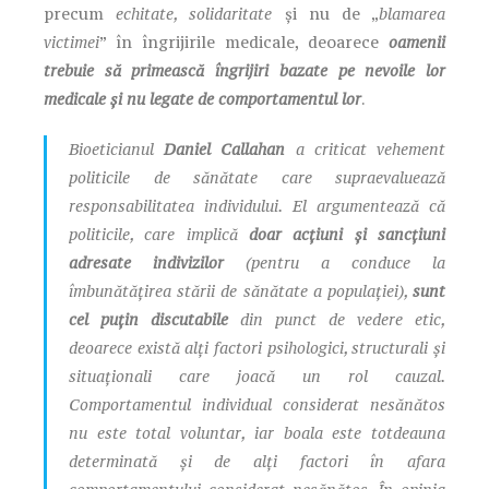
precum
echitate, solidaritate
și nu de „
blamarea
victimei
” în îngrijirile medicale, deoarece
oamenii
trebuie să primească îngrijiri bazate pe nevoile lor
medicale și nu legate de comportamentul lor
.
Bioeticianul
Daniel Callahan
a criticat vehement
politicile de sănătate care supraevaluează
responsabilitatea individului. El argumentează că
politicile, care implică
doar acțiuni și sancțiuni
adresate indivizilor
(pentru a conduce la
îmbunătățirea stării de sănătate a populației),
sunt
cel puțin discutabile
din punct de vedere etic,
deoarece există alți factori psihologici, structurali și
situaționali care joacă un rol cauzal.
Comportamentul individual considerat nesănătos
nu este total voluntar, iar boala este totdeauna
determinată și de alți factori în afara