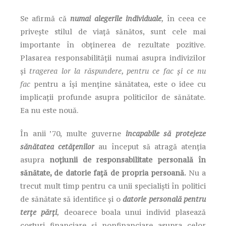
Se afirmă că
numai alegerile individuale
,
în ceea ce
privește stilul de viață sănătos, sunt cele mai
importante în obținerea de rezultate pozitive.
Plasarea responsabilității numai asupra indivizilor
și
tragerea lor la răspundere, pentru ce fac și ce nu
fac
pentru a își menține sănătatea, este o idee cu
implicații profunde asupra politicilor de sănătate.
Ea nu este nouă.
În anii ’70, multe guverne
incapabile să protejeze
sănătatea cetățenilor
au început să atragă atenția
asupra
noțiunii de responsabilitate personală în
sănătate, de datorie față de propria persoană.
Nu a
trecut mult timp pentru ca unii specialiști în politici
de sănătate să identifice și o
datorie personală pentru
terțe părți
,
deoarece boala unui individ plasează
costuri financiare și nonfinanciare asupra celor