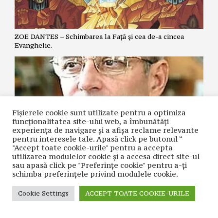
ZOE DANTES – Schimbarea la Față și cea de-a cincea
Evanghelie.
Fișierele cookie sunt utilizate pentru a optimiza
funcţionalitatea site-ului web, a îmbunătăţi
experienţa de navigare şi a afişa reclame relevante
pentru interesele tale. Apasă click pe butonul “
"Accept toate cookie-urile" pentru a accepta
utilizarea modulelor cookie şi a accesa direct site-ul
NICOLAE GRIGORIE LĂCRIȚA – Crime premeditate prin
sau apasă click pe "Preferințe cookie" pentru a-ţi
diagnostice false și tratamente inutile
schimba preferinţele privind modulele cookie.
Cookie Settings
ACCEPT TOATE COOKIE-URILE
CONTACT
| © COPYRIGHT 2021 CUVÂNTUL NAȚIUNII | REALIZAT ÎN
CADRUL PROIECTULUI
WACADEMY.RO