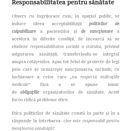
Responsabilitatea pentru sănătate
Observ cu îngrijorare cum, în spațiul public, se
induce ideea acceptabilității
politicilor de
culpabilizare
a pacienților și
de sancționare
a
acestora în diferite condiții. Se încearcă să se
eludeze
responsabilitatea socială a statului,
privind
asigurarea sănătății, transferându-se integral
asupra cetățenilor. Apar tot felul de proiecte de legi
prin care se urmărește sancționarea, inclusiv, cu
închisoare a celor care
„nu respectă indicațiile
medicale
” fără a se spune nimic
de
obligațiile
organizatorilor de sănătate. Acest
lucru ridică probleme etice.
Etica politicilor de sănătate constă în parte și în a
răspunde la întrebarea:
cine este responsabil pentru
menținerea sănătății?