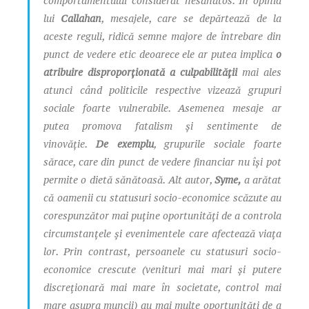
comportamentului considerat nesănătos. În opinia
lui
Callahan
, mesajele, care se depărtează de la
aceste reguli, ridică semne majore de întrebare din
punct de vedere etic deoarece ele ar putea implica
o
atribuire disproporționată a culpabilității
mai ales
atunci când politicile respective vizează
grupuri
sociale foarte vulnerabile
. Asemenea mesaje ar
putea promova fatalism și sentimente de
vinovăție.
De exemplu
, grupurile sociale foarte
sărace, care din punct de vedere financiar nu își pot
permite o dietă sănătoasă. Alt autor,
Syme,
a arătat
că oamenii cu
statusuri socio-economice scăzute
au
corespunzător mai puține oportunități de a controla
circumstanțele și evenimentele care afectează viața
lor. Prin contrast, persoanele cu
statusuri socio-
economice crescute
(venituri mai mari și putere
discreționară mai mare în societate, control mai
mare asupra muncii) au mai multe oportunități de a