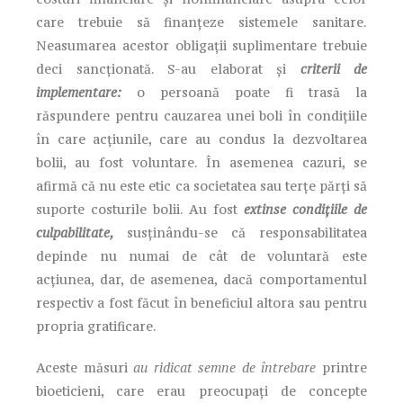
care trebuie să finanțeze sistemele sanitare.
Neasumarea acestor obligații suplimentare trebuie
deci sancționată. S-au elaborat și
criterii de
implementare:
o persoană poate fi trasă la
răspundere pentru cauzarea unei boli în condițiile
în care acțiunile, care au condus la dezvoltarea
bolii, au fost voluntare. În asemenea cazuri, se
afirmă că nu este etic ca societatea sau terțe părți să
suporte costurile bolii. Au fost
extinse condițiile de
culpabilitate,
susținându-se că responsabilitatea
depinde nu numai de cât de voluntară este
acțiunea, dar, de asemenea, dacă comportamentul
respectiv a fost făcut în beneficiul altora sau pentru
propria gratificare.
Aceste măsuri
au ridicat semne de întrebare
printre
bioeticieni, care erau preocupați de concepte