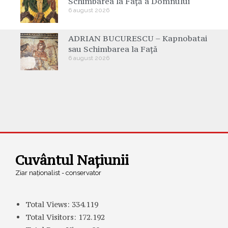
Schimbarea la Față a Domnului
6 august 2026
ADRIAN BUCURESCU – Kapnobatai
sau Schimbarea la Față
6 august 2026
Cuvântul Națiunii
Ziar naționalist - conservator
Total Views:
334.119
Total Visitors:
172.192