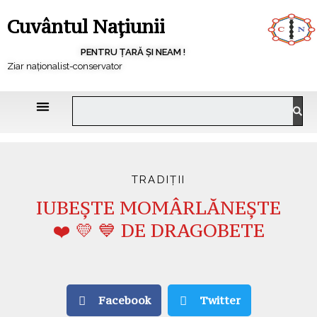
Cuvântul Națiunii
PENTRU ȚARĂ ȘI NEAM !
Ziar naționalist-conservator
TRADIȚII
IUBEȘTE MOMÂRLĂNEȘTE
❤️ 💛 💙 DE DRAGOBETE
Facebook
Twitter