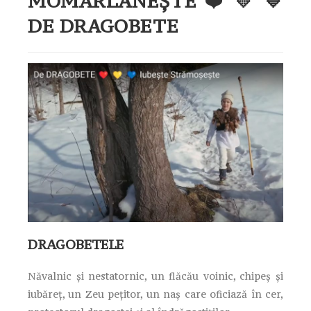
MOMÂRLĂNEȘTE ❤️ 💛 💙
DE DRAGOBETE
DRAGOBETELE
Năvalnic şi nestatornic, un flăcău voinic, chipeş şi
iubăreţ, un Zeu peţitor, un naş care oficiază în cer,