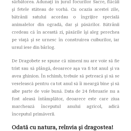
sărbătorea. Adunați în jurul focurilor Sacre, flăcăii
și fetele stăteau de vorbă. Cu ocazia acestei zile,
bătrânii satului acordau o îngrijire specială
animalelor din ogradă, dar şi păsărilor. Bătrânii
credeau că în această zi, păsările îşi aleg perechea
pe viață şi se urnesc în construirea cuiburilor, iar
ursul iese din bârlog.
De Dragobete se spune că nimeni nu are voie să fie
trist sau să plângă, deoarece aşa va fi tot anul şi va
avea ghinion. În schimb, trebuie să petreacă şi să se
veselească pentru ca tot anul să îi meargă bine şi să
aibe parte de voie bună. Data de 24 februarie nu a
fost aleasă întâmplător, deoarece este care ziua
marchează începutul anului agricol, adică
începutul primăverii.
Odată cu natura, reînvia şi dragostea!