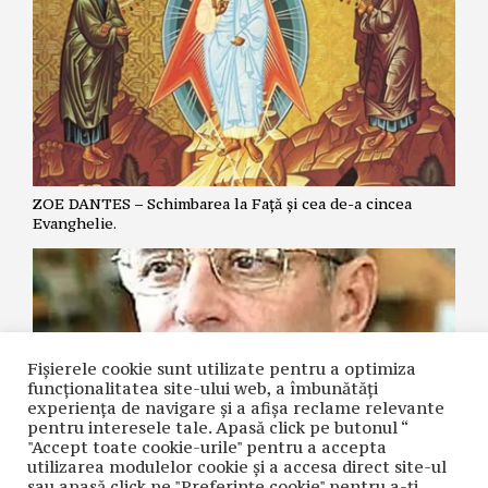
ZOE DANTES – Schimbarea la Față și cea de-a cincea
Evanghelie.
Fișierele cookie sunt utilizate pentru a optimiza
funcţionalitatea site-ului web, a îmbunătăţi
experienţa de navigare şi a afişa reclame relevante
pentru interesele tale. Apasă click pe butonul “
"Accept toate cookie-urile" pentru a accepta
utilizarea modulelor cookie şi a accesa direct site-ul
NICOLAE GRIGORIE LĂCRIȚA – Crime premeditate prin
sau apasă click pe "Preferințe cookie" pentru a-ţi