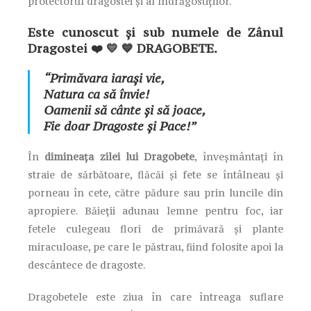
protectorul dragostei şi al îndrăgostiţilor.
Este cunoscut şi sub numele de Zânul
Dragostei
❤️ 💛 💙
DRAGOBETE.
“
Primăvara iaraşi vie,
Natura ca să învie!
Oamenii să cânte şi să joace,
Fie doar Dragoste şi Pace
!”
În
dimineața zilei lui Dragobete
, înveșmântați în
straie de sărbătoare, flăcăi și fete se întâlneau şi
porneau în cete, către pădure sau prin luncile din
apropiere. Băieții adunau lemne pentru foc, iar
fetele culegeau flori de primăvară și plante
miraculoase, pe care le păstrau, fiind folosite apoi la
descântece de dragoste.
Dragobetele este ziua în care întreaga suflare