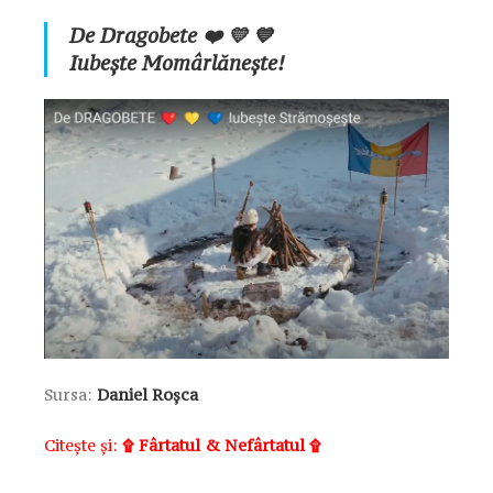
De Dragobete
❤️ 💛 💙
Iubește Momârlănește!
Sursa:
Daniel Roșca
Citește și:
۩ Fârtatul & Nefârtatul ۩