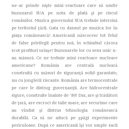
ne-ar prinde nişte mini-reactoare care să umfle
buzunarul SUA pe nota de plată și pe riscul
românilor. Muzica guvernului SUA trebuie interzisă
pe teritoriul ţării. Gata cu dansul pe muzica lor în
piaţa românească! Americanii născocesc tot felul
de false privilegii pentru noi, în schimbul cărora
scot profituri uriaşe! Buzunarele lor cu sens unic n-
au măsură. Ce ne trebuie mini-reactoare nucleare
americane? România are centrală nucleară
construită cu măsuri de siguranţă solid-garantate,
nu cu jonglerii riscante. România are termocentrale
pe care le distrug guvernanţii. Are hidrocentrale
sigure, construite înainte de ’89! Dar, are şi trădători
de ţară, are escroci de talie mare, are securime care
au vîndut şi distrus tehnologia românească
durabilă. Ca să ne aducă pe şpăgi experimente
periculoase. După ce americanii îşi vor umple sacii