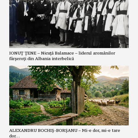
IONUȚ ȚENE – Nicuță Balamace – liderul aromânilor
fârșeroți din Albania interbelică
ALEXANDRU BOCHIȘ-BORȘANU – Mi-e dor, mi-e tare
dor…