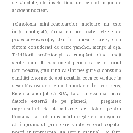
de sănătate, ele însele fiind un pericol major de
accident nuclear.
Tehnologia mini-reactoarelor nucleare nu este
încă omologată, firma nu are toate avizele de
proiectare-execuţie, dar în lumea a treia, cum
sîntem consideraţi de către yanchei, merge şi aşa.
Trădătorii profesionişti o cumpără, dînd undă
verde unui alt experiment periculos pe teritoriul
ţării noastre, ştiut fiind că sînt nesigure şi consumă
cantităţi enorme de apă potabilă, ceea ce va duce la
deşertificarea unor zone importante. În acest sens,
Biden a anunţat că SUA, ţara cu cea mai mare
datorie externă de pe planetă, pregătesc
împrumuturi de 4 miliarde de dolari pentru
România, iar Iohannis mărturiseşte cu neruşinare
că împrumutul prin care vinde viitorul copiilor
noştri ar reprezenta „un sprijin esenţial”. De fapt,