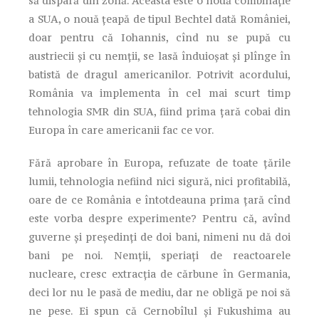
să dispară din zonă. Aceasta este o nouă combinaţie
a SUA, o nouă ţeapă de tipul Bechtel dată României,
doar pentru că Iohannis, cînd nu se pupă cu
austriecii şi cu nemţii, se lasă înduioşat şi plînge în
batistă de dragul americanilor. Potrivit acordului,
România va implementa în cel mai scurt timp
tehnologia SMR din SUA, fiind prima ţară cobai din
Europa în care americanii fac ce vor.
Fără aprobare în Europa, refuzate de toate ţările
lumii, tehnologia nefiind nici sigură, nici profitabilă,
oare de ce România e întotdeauna prima ţară cînd
este vorba despre experimente? Pentru că, avînd
guverne şi preşedinţi de doi bani, nimeni nu dă doi
bani pe noi. Nemţii, speriaţi de reactoarele
nucleare, cresc extracţia de cărbune în Germania,
deci lor nu le pasă de mediu, dar ne obligă pe noi să
ne pese. Ei spun că Cernobîlul şi Fukushima au