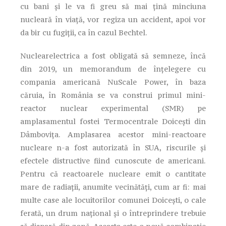
cu bani şi le va fi greu să mai ţină minciuna
nucleară în viaţă, vor regiza un accident, apoi vor
da bir cu fugiţii, ca în cazul Bechtel.
Nuclearelectrica a fost obligată să semneze, încă
din 2019, un memorandum de înţelegere cu
compania americană NuScale Power, în baza
căruia, în România se va construi primul mini-
reactor nuclear experimental (SMR) pe
amplasamentul fostei Termocentrale Doiceşti din
Dâmboviţa. Amplasarea acestor mini-reactoare
nucleare n-a fost autorizată în SUA, riscurile şi
efectele distructive fiind cunoscute de americani.
Pentru că reactoarele nucleare emit o cantitate
mare de radiaţii, anumite vecinătăţi, cum ar fi: mai
multe case ale locuitorilor comunei Doiceşti, o cale
ferată, un drum naţional şi o întreprindere trebuie