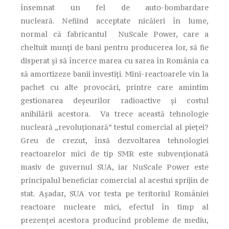
însemnat un fel de auto-bombardare
nucleară. Nefiind acceptate nicăieri în lume,
normal că fabricantul NuScale Power, care a
cheltuit munţi de bani pentru producerea lor, să fie
disperat şi să încerce marea cu sarea în România ca
să amortizeze banii investiţi. Mini-reactoarele vin la
pachet cu alte provocări, printre care amintim
gestionarea deşeurilor radioactive şi costul
anihilării acestora. Va trece această tehnologie
nucleară „revoluţionară” testul comercial al pieţei?
Greu de crezut, însă dezvoltarea tehnologiei
reactoarelor mici de tip SMR este subvenţionată
masiv de guvernul SUA, iar NuScale Power este
principalul beneficiar comercial al acestui sprijin de
stat. Aşadar, SUA vor testa pe teritoriul României
reactoare nucleare mici, efectul în timp al
prezenţei acestora producînd probleme de mediu,