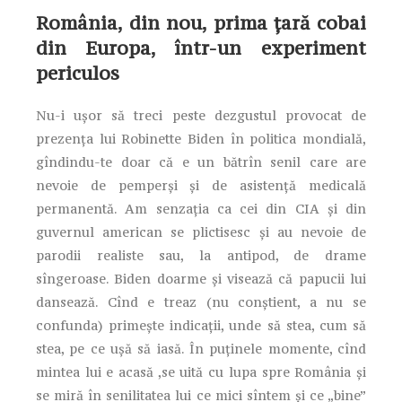
România, din nou, prima ţară cobai
din Europa, într-un experiment
periculos
Nu-i uşor să treci peste dezgustul provocat de
prezenţa lui Robinette Biden în politica mondială,
gîndindu-te doar că e un bătrîn senil care are
nevoie de pemperşi şi de asistenţă medicală
permanentă. Am senzaţia ca cei din CIA şi din
guvernul american se plictisesc şi au nevoie de
parodii realiste sau, la antipod, de drame
sîngeroase. Biden doarme şi visează că papucii lui
dansează. Cînd e treaz (nu conştient, a nu se
confunda) primeşte indicaţii, unde să stea, cum să
stea, pe ce uşă să iasă. În puţinele momente, cînd
mintea lui e acasă ,se uită cu lupa spre România şi
se miră în senilitatea lui ce mici sîntem şi ce „bine”