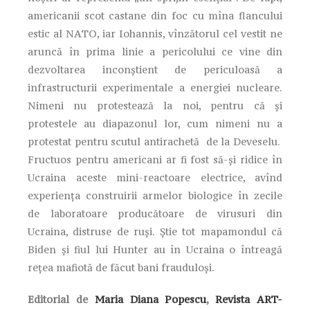
americanii scot castane din foc cu mîna flancului
estic al NATO, iar Iohannis, vînzătorul cel vestit ne
aruncă în prima linie a pericolului ce vine din
dezvoltarea inconştient de periculoasă a
infrastructurii experimentale a energiei nucleare.
Nimeni nu protestează la noi, pentru că şi
protestele au diapazonul lor, cum nimeni nu a
protestat pentru scutul antirachetă de la Deveselu.
Fructuos pentru americani ar fi fost să-şi ridice în
Ucraina aceste mini-reactoare electrice, avînd
experienţa construirii armelor biologice în zecile
de laboratoare producătoare de virusuri din
Ucraina, distruse de ruşi. Ştie tot mapamondul că
Biden şi fiul lui Hunter au în Ucraina o întreagă
reţea mafiotă de făcut bani frauduloşi.
Editorial de
Maria Diana Popescu
,
Revista ART-