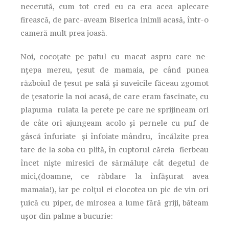
necerută, cum tot cred eu ca era acea aplecare
firească, de parc-aveam Biserica inimii acasă, într-o
cameră mult prea joasă.
Noi, cocoțate pe patul cu macat aspru care ne-
nțepa mereu, țesut de mamaia, pe când punea
războiul de țesut pe sală și suveicile făceau zgomot
de țesatorie la noi acasă, de care eram fascinate, cu
plapuma rulata la perete pe care ne sprijineam ori
de câte ori ajungeam acolo și pernele cu puf de
gâscă înfuriate și înfoiate mândru, încălzite prea
tare de la soba cu plită, în cuptorul căreia fierbeau
încet niște miresici de sărmăluțe cât degetul de
mici,(doamne, ce răbdare la înfășurat avea
mamaia!), iar pe colțul ei clocotea un pic de vin ori
țuică cu piper, de mirosea a lume fără griji, băteam
ușor din palme a bucurie: