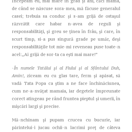
Începeam eu, mai mare în grad și ani, căci mama,
de când se născuse sora-mea, mă făcuse generalul
casei; trebuia sa conduc și s-am grijă de ostașul
răzvrătit care habar n-avea de reguli și
responsabilități, și greu se ținea în frâu, și care, în
scurt timp, si-a pus singură grade pe umăr, deși
responsabilitățile tot mie-mi reveneau puse toate-n
acel:,,Ai grijă de sor-ta ca ești mai mare!”
-În numele Tatălui și al Fiului și al Sfântului Duh,
Amin!
, ziceam eu cu glas tare, ferm și apăsat, să
vadă Tata Popa ca știm a ne face închinăciunea,
cum ne-a-nvățat mamaia, iar degetele împreunate
corect atingeau pe rând fruntea pieptul și umerii, în
mișcări largi și precise.
Mă-nchinam și pupam crucea cu bucurie, iar
părintelui-i jucau ochii-n lacrimi preț de câteva