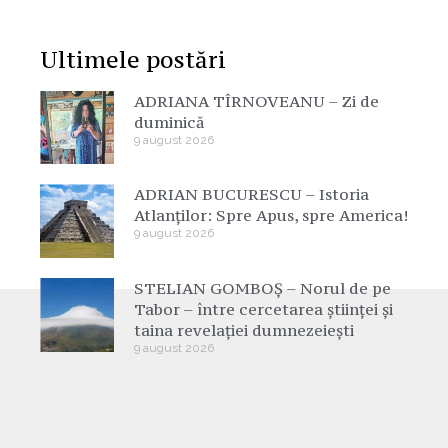
Ultimele postări
ADRIANA TÎRNOVEANU – Zi de
duminică
9 august 2026
ADRIAN BUCURESCU – Istoria
Atlanților: Spre Apus, spre America!
9 august 2026
STELIAN GOMBOȘ – Norul de pe
Tabor – între cercetarea științei și
taina revelației dumnezeiești
9 august 2026