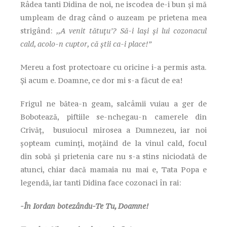
Râdea tanti Didina de noi, ne iscodea de-i bun și mă
umpleam de drag când o auzeam pe prietena mea
strigând:
,,A venit tătuțu’? Să-i lași și lui cozonacul
cald, acolo-n cuptor, că știi ca-i place!”
Mereu a fost protectoare cu oricine i-a permis asta.
Și acum e. Doamne, ce dor mi s-a făcut de ea!
Frigul ne bătea-n geam, salcâmii vuiau a ger de
Bobotează, piftiile se-nchegau-n camerele din
Crivăț, busuiocul mirosea a Dumnezeu, iar noi
șopteam cuminți, moțăind de la vinul cald, focul
din sobă și prietenia care nu s-a stins niciodată de
atunci, chiar dacă mamaia nu mai e, Tata Popa e
legendă, iar tanti Didina face cozonaci în rai:
-În Iordan botezându-Te Tu, Doamne!