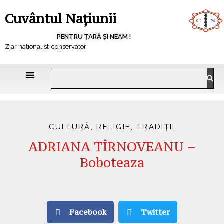
Cuvântul Națiunii
PENTRU ȚARĂ ȘI NEAM !
Ziar naționalist-conservator
CULTURĂ
,
RELIGIE
,
TRADIȚII
ADRIANA TÎRNOVEANU –
Boboteaza
Facebook
Twitter