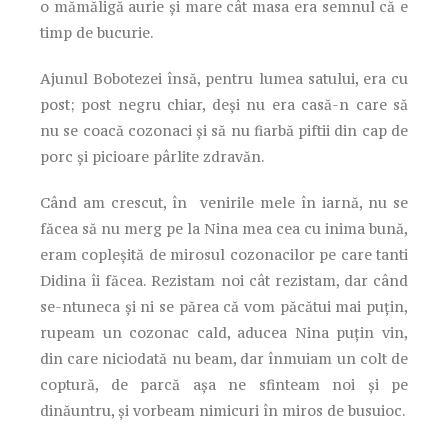
o mămăligă aurie și mare cât masa era semnul că e
timp de bucurie.
Ajunul Bobotezei însă, pentru lumea satului, era cu
post; post negru chiar, deși nu era casă-n care să
nu se coacă cozonaci și să nu fiarbă piftii din cap de
porc și picioare pârlite zdravăn.
Când am crescut, în venirile mele în iarnă, nu se
făcea să nu merg pe la Nina mea cea cu inima bună,
eram copleșită de mirosul cozonacilor pe care tanti
Didina îi făcea. Rezistam noi cât rezistam, dar când
se-ntuneca și ni se părea că vom păcătui mai puțin,
rupeam un cozonac cald, aducea Nina puțin vin,
din care niciodată nu beam, dar înmuiam un colt de
coptură, de parcă așa ne sfinteam noi și pe
dinăuntru, și vorbeam nimicuri în miros de busuioc.