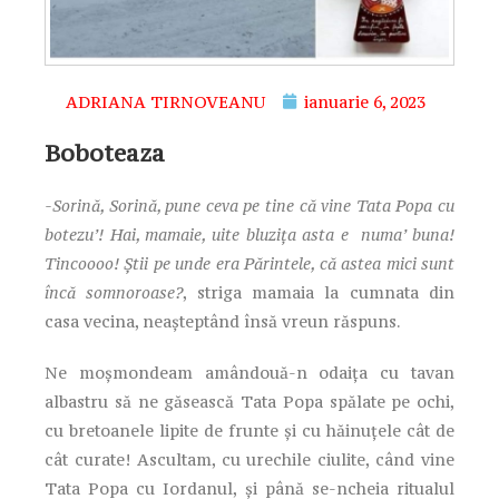
ADRIANA TIRNOVEANU
ianuarie 6, 2023
Boboteaza
-Sorină, Sorină, pune ceva pe tine că vine Tata Popa cu
botezu’! Hai, mamaie, uite bluzița asta e numa’ buna!
Tincoooo! Știi pe unde era Părintele, că astea mici sunt
încă somnoroase?
, striga mamaia la cumnata din
casa vecina, neașteptând însă vreun răspuns.
Ne moșmondeam amândouă-n odaița cu tavan
albastru să ne găsească Tata Popa spălate pe ochi,
cu bretoanele lipite de frunte și cu hăinuțele cât de
cât curate! Ascultam, cu urechile ciulite, când vine
Tata Popa cu Iordanul, și până se-ncheia ritualul