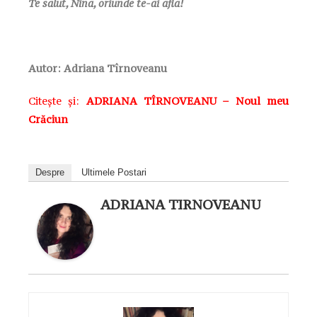
Te salut, Nina, oriunde te-ai afla!
Autor:
Adriana Tîrnoveanu
Citește și:
ADRIANA TÎRNOVEANU – Noul meu
Crăciun
Despre
Ultimele Postari
ADRIANA TIRNOVEANU