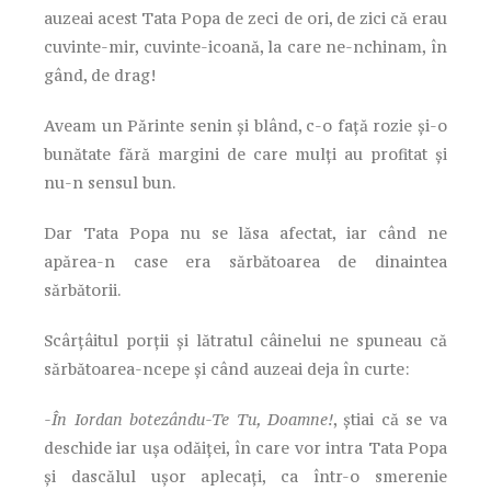
auzeai acest Tata Popa de zeci de ori, de zici că erau
cuvinte-mir, cuvinte-icoană, la care ne-nchinam, în
gând, de drag!
Aveam un Părinte senin și blând, c-o față rozie și-o
bunătate fără margini de care mulți au profitat și
nu-n sensul bun.
Dar Tata Popa nu se lăsa afectat, iar când ne
apărea-n case era sărbătoarea de dinaintea
sărbătorii.
Scârțâitul porții și lătratul câinelui ne spuneau că
sărbătoarea-ncepe și când auzeai deja în curte:
-În Iordan botezându-Te Tu, Doamne!
, știai că se va
deschide iar ușa odăiței, în care vor intra Tata Popa
și dascălul ușor aplecați, ca într-o smerenie