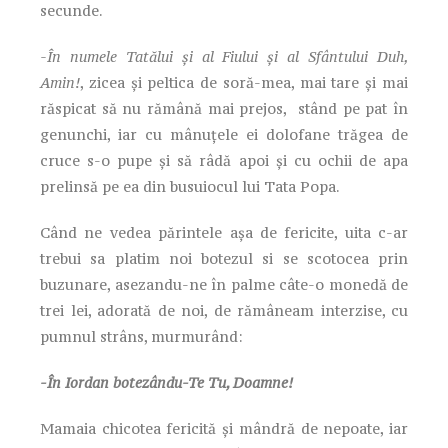
secunde.
-În numele Tatălui și al Fiului și al Sfântului Duh,
Amin!
, zicea și peltica de soră-mea, mai tare și mai
răspicat să nu rămână mai prejos, stând pe pat în
genunchi, iar cu mânuțele ei dolofane trăgea de
cruce s-o pupe și să râdă apoi și cu ochii de apa
prelinsă pe ea din busuiocul lui Tata Popa.
Când ne vedea părintele așa de fericite, uita c-ar
trebui sa platim noi botezul si se scotocea prin
buzunare, asezandu-ne în palme câte-o monedă de
trei lei, adorată de noi, de rămâneam interzise, cu
pumnul strâns, murmurând:
-În Iordan botezându-Te Tu, Doamne!
Mamaia chicotea fericită și mândră de nepoate, iar