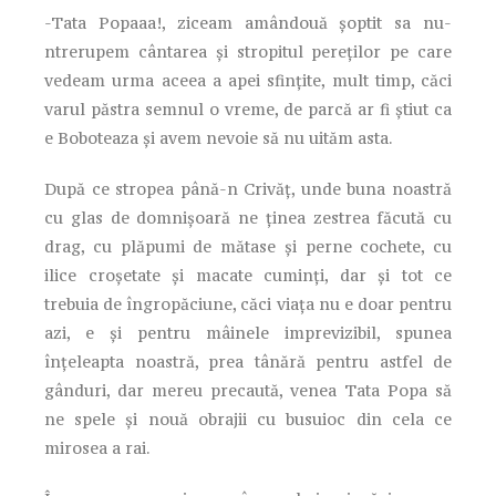
-Tata Popaaa!, ziceam amândouă șoptit sa nu-
ntrerupem cântarea și stropitul pereților pe care
vedeam urma aceea a apei sfințite, mult timp, căci
varul păstra semnul o vreme, de parcă ar fi știut ca
e Boboteaza și avem nevoie să nu uităm asta.
După ce stropea până-n Crivăț, unde buna noastră
cu glas de domnișoară ne ținea zestrea făcută cu
drag, cu plăpumi de mătase și perne cochete, cu
ilice croșetate și macate cuminți, dar și tot ce
trebuia de îngropăciune, căci viața nu e doar pentru
azi, e și pentru mâinele imprevizibil, spunea
înțeleapta noastră, prea tânără pentru astfel de
gânduri, dar mereu precaută, venea Tata Popa să
ne spele și nouă obrajii cu busuioc din cela ce
mirosea a rai.