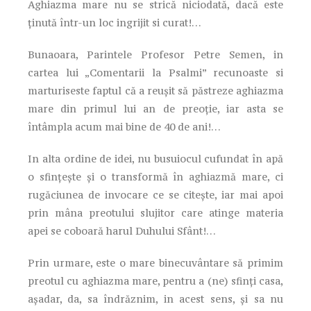
Aghiazma mare nu se strică niciodată, dacă este
ținută într-un loc ingrijit si curat!…
Bunaoara, Parintele Profesor Petre Semen, in
cartea lui „Comentarii la Psalmi” recunoaste si
marturiseste faptul că a reușit să păstreze aghiazma
mare din primul lui an de preoție, iar asta se
întâmpla acum mai bine de 40 de ani!…
In alta ordine de idei, nu busuiocul cufundat în apă
o sfințește și o transformă în aghiazmă mare, ci
rugăciunea de invocare ce se citește, iar mai apoi
prin mâna preotului slujitor care atinge materia
apei se coboară harul Duhului Sfânt!…
Prin urmare, este o mare binecuvântare să primim
preotul cu aghiazma mare, pentru a (ne) sfinți casa,
așadar, da, sa îndrăznim, in acest sens, și sa nu