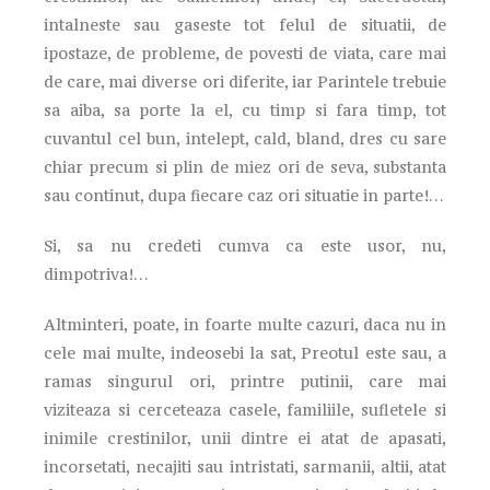
intalneste sau gaseste tot felul de situatii, de
ipostaze, de probleme, de povesti de viata, care mai
de care, mai diverse ori diferite, iar Parintele trebuie
sa aiba, sa porte la el, cu timp si fara timp, tot
cuvantul cel bun, intelept, cald, bland, dres cu sare
chiar precum si plin de miez ori de seva, substanta
sau continut, dupa fiecare caz ori situatie in parte!…
Si, sa nu credeti cumva ca este usor, nu,
dimpotriva!…
Altminteri, poate, in foarte multe cazuri, daca nu in
cele mai multe, indeosebi la sat, Preotul este sau, a
ramas singurul ori, printre putinii, care mai
viziteaza si cerceteaza casele, familiile, sufletele si
inimile crestinilor, unii dintre ei atat de apasati,
incorsetati, necajiti sau intristati, sarmanii, altii, atat