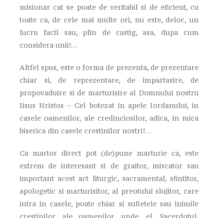
misionar cat se poate de veritabil si de eficient, cu
toate ca, de cele mai multe ori, nu este, deloc, un
lucru facil sau, plin de castig, asa, dupa cum
considera unii!…
Altfel spus, este o forma de prezenta, de prezentare
chiar si, de reprezentare, de impartasire, de
propovaduire si de marturisire al Domnului nostru
Iisus Hristos – Cel botezat in apele Iordanului, in
casele oamenilor, ale credinciosilor, adica, in mica
biserica din casele crestinilor nostri!…
Ca martor direct pot (de)pune marturie ca, este
extrem de interesant si de graitor, miscator sau
important acest act liturgic, sacramental, sfintitor,
apologetic si marturisitor, al preotului slujitor, care
intra in casele, poate chiar si sufletele sau inimile
crestinilor, ale oamenilor, unde, el, Sacerdotul,