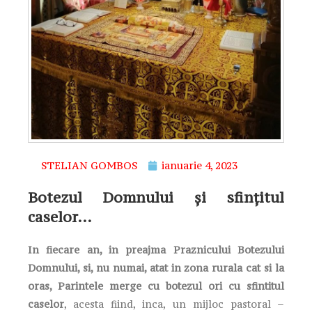
STELIAN GOMBOS
ianuarie 4, 2023
Botezul Domnului și sfințitul
caselor…
In fiecare an, in preajma Praznicului Botezului
Domnului, si, nu numai, atat in zona rurala cat si la
oras, Parintele merge cu botezul ori cu sfintitul
caselor
, acesta fiind, inca, un mijloc pastoral –