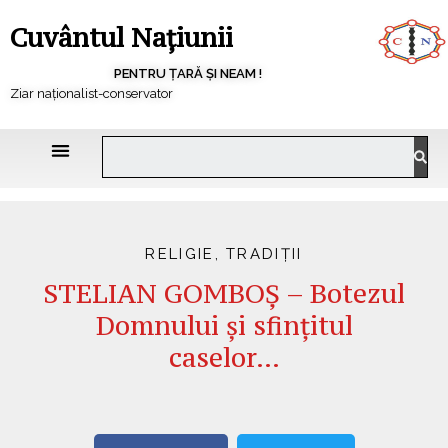
Cuvântul Națiunii
PENTRU ȚARĂ ȘI NEAM !
Ziar naționalist-conservator
RELIGIE
,
TRADIȚII
STELIAN GOMBOȘ – Botezul
Domnului și sfințitul
caselor…