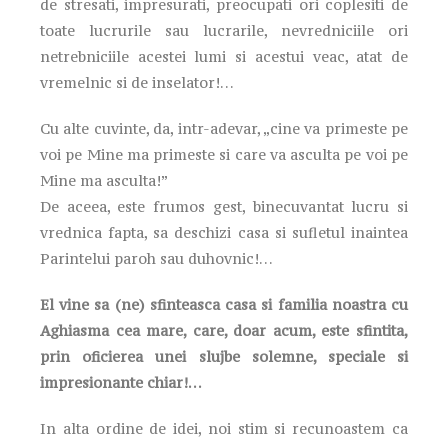
de stresati, impresurati, preocupati ori coplesiti de
toate lucrurile sau lucrarile, nevredniciile ori
netrebniciile acestei lumi si acestui veac, atat de
vremelnic si de inselator!…
Cu alte cuvinte, da, intr-adevar, „cine va primeste pe
voi pe Mine ma primeste si care va asculta pe voi pe
Mine ma asculta!”
De aceea, este frumos gest, binecuvantat lucru si
vrednica fapta, sa deschizi casa si sufletul inaintea
Parintelui paroh sau duhovnic!…
El vine sa (ne) sfinteasca casa si familia noastra cu
Aghiasma cea mare, care, doar acum, este sfintita,
prin oficierea unei slujbe solemne, speciale si
impresionante chiar!…
In alta ordine de idei, noi stim si recunoastem ca