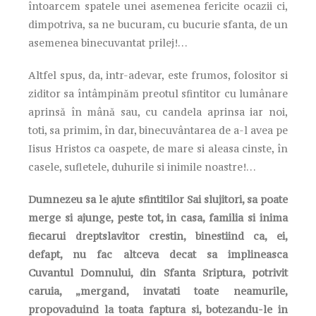
întoarcem spatele unei asemenea fericite ocazii ci,
dimpotriva, sa ne bucuram, cu bucurie sfanta, de un
asemenea binecuvantat prilej!…
Altfel spus, da, intr-adevar, este frumos, folositor si
ziditor sa întâmpinăm preotul sfintitor cu lumânare
aprinsă în mână sau, cu candela aprinsa iar noi,
toti, sa primim, în dar, binecuvântarea de a-l avea pe
Iisus Hristos ca oaspete, de mare si aleasa cinste, în
casele, sufletele, duhurile si inimile noastre!…
Dumnezeu sa le ajute sfintitilor Sai slujitori, sa poate
merge si ajunge, peste tot, in casa, familia si inima
fiecarui dreptslavitor crestin, binestiind ca, ei,
defapt, nu fac altceva decat sa implineasca
Cuvantul Domnului, din Sfanta Sriptura, potrivit
caruia, „mergand, invatati toate neamurile,
propovaduind la toata faptura si, botezandu-le in