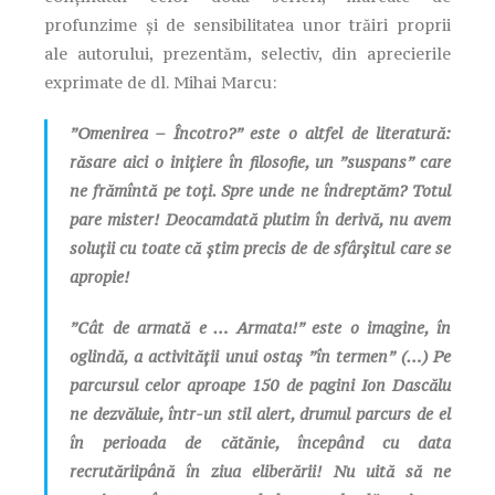
profunzime și de sensibilitatea unor trăiri proprii
ale autorului, prezentăm, selectiv, din aprecierile
exprimate de dl. Mihai Marcu:
”Omenirea – Încotro?” este o altfel de literatură:
răsare aici o inițiere în filosofie, un ”suspans” care
ne frămîntă pe toți. Spre unde ne îndreptăm? Totul
pare mister! Deocamdată plutim în derivă, nu avem
soluții cu toate că știm precis de de sfârșitul care se
apropie!
”Cât de armată e … Armata!” este o imagine, în
oglindă, a activității unui ostaș ”în termen” (…) Pe
parcursul celor aproape 150 de pagini Ion Dascălu
ne dezvăluie, într-un stil alert, drumul parcurs de el
în perioada de cătănie, începând cu data
recrutăriipână în ziua eliberării! Nu uită să ne