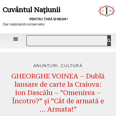
Cuvântul Națiunii
PENTRU ȚARĂ ȘI NEAM !
Ziar naționalist-conservator
ANUNȚURI
,
CULTURĂ
GHEORGHE VOINEA – Dublă
lansare de carte la Craiova:
Ion Dascălu – ”Omenirea –
Încotro?” și ”Cât de armată e
… Armata!”