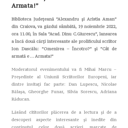
Armata!”
Biblioteca Județeană ”Alexandru și Aristia Aman”
din Craiova, va găzdui sâmbătă, 19 noiembrie 2022,
ora 11.00, în Sala ”Acad. Dinu C.Giurescu”, lansarea
a încă două cărți interesante ale prolificului scriitor
Ion Dascălu: ”Omenirea – Încotro?” și ”Cât de
armată e … Armata!”
Moderatorul evenimentului va fi Mihai Marcu –
Președinte al Uniunii Scriitorilor Europeni, iar
dintre invitați fac parte: Dan Lupescu, Nicolae
Bălașa, Gheorghe Funar, Silvia Sorescu, Adriana
Răducan.
Lăsând cititorilor plăcerea de a lectura și de a
descoperi aspecte interesante și inedite din
conținutul celor două scrieri, marcate de