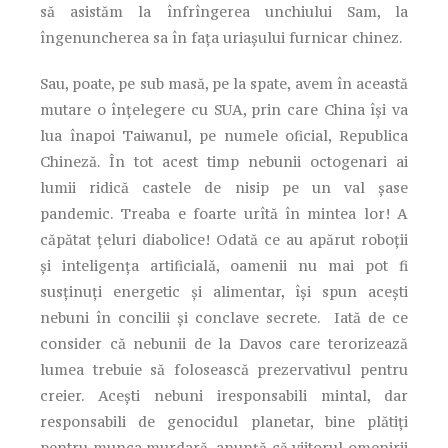
să asistăm la înfrîngerea unchiului Sam, la
îngenuncherea sa în faţa uriaşului furnicar chinez.
Sau, poate, pe sub masă, pe la spate, avem în această
mutare o înţelegere cu SUA, prin care China îşi va
lua înapoi Taiwanul, pe numele oficial, Republica
Chineză. În tot acest timp nebunii octogenari ai
lumii ridică castele de nisip pe un val şase
pandemic. Treaba e foarte urîtă în mintea lor! A
căpătat ţeluri diabolice! Odată ce au apărut roboţii
şi inteligenţa artificială, oamenii nu mai pot fi
susţinuţi energetic şi alimentar, îşi spun aceşti
nebuni în concilii şi conclave secrete. Iată de ce
consider că nebunii de la Davos care terorizează
lumea trebuie să folosească prezervativul pentru
creier. Aceşti nebuni iresponsabili mintal, dar
responsabili de genocidul planetar, bine plătiţi
pentru munca murdară, anunţă că viitorul omenirii