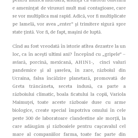
e ameninţat de virusuri mult mai contagioase, care
se vor multiplica mai rapid. Adică, vor fi multiplicate
pe lamelă, vor avea „enter” şi trimitere sigură spre
state ţintă. Vor fi, de fapt, maşini de luptă.
Cînd au fost vreodată în istorie atîtea dezastre la un
loc, ca în aceşti ultimi ani? Începînd cu „gripele” –
aviară, porcină, mexicană, AH1N1-, cinci valuri
pandemice şi al şaselea, în zare, războiul din
Ucraina, falsa încălzire planetară, promovată de
Greta trăncăneta, seceta indusă, ca parte a
războiului climatic, boala ficatului la copii, Variola
Maimuţei, toate aceste războaie duse cu arme
biologice, create special împotriva omului în cele
peste 300 de laboratoare clandestine ale morţii, la
care adăugăm şi războaiele pentru caşcavalul cel
mare al companiilor farma, toate fac parte din