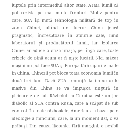
luptele prin intermediul altor state. Arată lumii că
pot rezista pe mai multe fronturi. Motiv pentru
care, SUA îşi mută tehnologia militară de top în
zona Chinei, uitînd un lucru: China joacă
pragmatic, încrezătoare în atuurile sale, fiind
laboratorul şi producătorul lumii, iar izolarea
Chinei ar aduce o criză uriaşă, pe lîngă care, toate
crizele de pînă acum ar fi nişte jucării. Nici măcar
maşini nu pot face SUA şi Europa fără cipurile made
în China. Chinezii pot bloca toată economia lumii în
două-trei luni. Dacă SUA renunţă la importurile
masive din China se va împuşca singură în
picioarele de lut. Războiul cu Ucraina este un joc
diabolic al SUA contra Rusia, care a scăpat de sub
control. În toate războaiele, America s-a bazat pe o
ideologie a minciunii, care, la un moment dat, o va
prăbuşi. Din cauza lăcomiei fără margini, e posibil