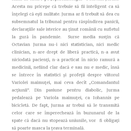
Acesta nu pricepe că trebuie să fii inteligent ca să
înţelegi că eşti nulitate. Jurma ar fi trebuit să dea cu
subsemnatul la tribunal pentru răspîndirea panicii,
declaraţiile sale isterice au ţinut românii cu sufletul
la gură în pandemie. Surse media susţin că
Octavian Jurma nu-i nici statistician, nici medic
clinician, n-are drept de liberă practică, n-a avut
niciodată pacienţi, n-a practicat în nicio ramură a
medicinii, nefiind clar dacă e sau nu e medic, însă
se întrece în statistici şi profeţii despre viitorul
Variolei maimuţei, mai ceva decît „Comandantul
acţiunii”. Din pasiune pentru diabolic, Jurma
pedalează pe Variola maimuţei, ca Iohannis pe
bicicletă. De fapt, Jurma ar trebui să le transmită
celor care se împerechează în buzunarul de la
spate că dacă nu stopează uniunile, vor fi obligaţi
să poarte masca la ţeava terminală.