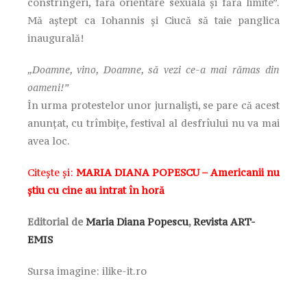
constrîngeri, fără orientare sexuală şi fără limite”.
Mă aştept ca Iohannis şi Ciucă să taie panglica
inaugurală!
„Doamne, vino, Doamne, să vezi ce-a mai rămas din
oameni!”
În urma protestelor unor jurnaliști, se pare că acest
anunțat, cu trîmbițe, festival al desfrîului nu va mai
avea loc.
Citește și:
MARIA DIANA POPESCU – Americanii nu
ştiu cu cine au intrat în horă
Editorial de
Maria Diana Popescu
,
Revista ART-
EMIS
Sursa imagine: ilike-it.ro