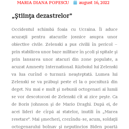
MARIA DIANA POPESCU
august 16, 2022
„Ştiinţa dezastrelor”
Occidentul schimbă foaia cu Ucraina. Îi aduce
acuzaţii pentru atacurile josnice asupra unor
obiective civile. Zelenski a pus civilii în pericol –
prin stabilirea unor baze militare în şcoli şi spitale şi
prin lansarea unor atacuri din zone populate, a
acuzat Amnesty International. Războiul lui Zelenski
va lua curînd o turnură neaşteptată. Lumea lui
Zelenski se va prăbuşi peste el la o pocnitură din
deget. Nu mai e mult şi nebunii octogenari ai lumii
se vor descotorosi de Zelenski cît ai zice peşte. Ca
de Boris Johnson şi de Mario Draghi. După ei, de
acei lideri de cîrpă ai statelor, inutili în „Marea
resetare”. Mai şmecheri, crezîndu-se, acum, soldaţii
octogenarului bolnav şi neputincios Biden poartă