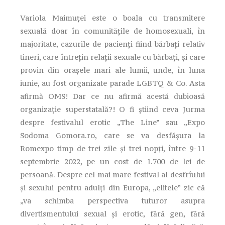
Variola Maimuţei este o boala cu transmitere
sexuală doar în comunităţile de homosexuali, în
majoritate, cazurile de pacienţi fiind bărbaţi relativ
tineri, care întreţin relaţii sexuale cu bărbaţi, şi care
provin din oraşele mari ale lumii, unde, în luna
iunie, au fost organizate parade LGBTQ & Co. Asta
afirmă OMS! Dar ce nu afirmă acestă dubioasă
organizaţie superstatală?! O fi ştiind ceva Jurma
despre festivalul erotic „The Line” sau „Expo
Sodoma Gomora.ro, care se va desfăşura la
Romexpo timp de trei zile şi trei nopţi, între 9-11
septembrie 2022, pe un cost de 1.700 de lei de
persoană. Despre cel mai mare festival al desfrîului
şi sexului pentru adulţi din Europa, „elitele” zic că
„va schimba perspectiva tuturor asupra
divertismentului sexual şi erotic, fără gen, fără