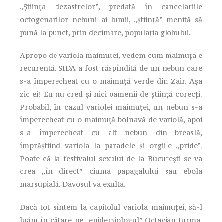
„Ştiinţa dezastrelor”, predată în cancelariile
octogenarilor nebuni ai lumii, „ştiinţă” menită să
pună la punct, prin decimare, populaţia globului.
Apropo de variola maimuţei, vedem cum maimuţa e
recurentă. SIDA a fost răspîndită de un nebun care
s-a împerecheat cu o maimuţă verde din Zair. Aşa
zic ei! Eu nu cred şi nici oamenii de ştiinţă corecţi.
Probabil, în cazul variolei maimuţei, un nebun s-a
împerecheat cu o maimuţă bolnavă de variolă, apoi
s-a împerecheat cu alt nebun din breaslă,
împrăştiind variola la paradele şi orgiile „pride”.
Poate că la festivalul sexului de la Bucureşti se va
crea „în direct” ciuma papagalului sau ebola
marsupială. Davosul va exulta.
Dacă tot sîntem la capitolul variola maimuţei, să-l
luăm în cătare pe „epidemiologul” Octavian Jurma.