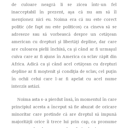
de culoare neagră li se zicea într-un fel
inacceptabil în prezent, așa că nu am să îl
menționez nici eu. Noima era că nu este corect
politic (de fapt nu este politicos) ca cineva să se
adreseze sau să vorbească despre un cetățean
american cu drepturi și libertăți depline, dar care
are culoarea pielii închisă, ca și când ar fi urmașul
cuiva care ar fi ajuns în America ca sclav răpit din
Africa. Adică ca și când acel cetățean cu drepturi
depline ar fi moștenit și condiția de sclav, cel puțin
în ochii celui care l-ar fi apelat cu acel nume
interzis astăzi.
Noima asta s-a pierdut însă, în momentul în care
principiul acesta a început să fie abuzat de oricare
minoritar care pretinde că are dreptul să impună
majorității orice îi trece lui prin cap, ca pronume