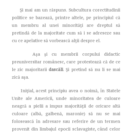
Și mai am un răspuns. Subcultura corectitudinii
politice se bazează, printre altele, pe principiul că
un membru al unei minorități are dreptul să
pretindă de la majoritate cum să i se adreseze sau
cu ce apelative să vorbească alții despre el.
Așa și cu membrii corpului didactic
preuniversitar românesc, care protestează că de ce
le zic majoritarii
dascăli
. Și pretind să nu li se mai
zică așa.
Inițial, acest principiu avea o noimă, în Statele
Unite ale Americii, unde minoritatea de culoare
neagră a pielii a impus majorității de oricare altă
culoare (albă, galbenă, maronie) să nu se mai
folosească în adresare sau referire de un termen
provenit din limbajul epocii sclavagiste, când celor