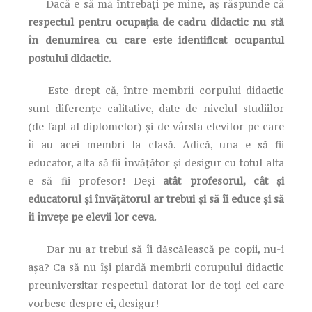
Dacă e să mă întrebați pe mine, aș răspunde că
respectul pentru ocupația de cadru didactic nu stă
în denumirea cu care este identificat ocupantul
postului didactic.
Este drept că, între membrii corpului didactic
sunt diferențe calitative, date de nivelul studiilor
(de fapt al diplomelor) și de vârsta elevilor pe care
îi au acei membri la clasă. Adică, una e să fii
educator, alta să fii învățător și desigur cu totul alta
e să fii profesor! Deși
atât profesorul, cât și
educatorul și învățătorul ar trebui și să îi educe și să
îi învețe pe elevii lor ceva.
Dar nu ar trebui să îi dăscălească pe copii, nu-i
așa? Ca să nu își piardă membrii corupului didactic
preuniversitar respectul datorat lor de toți cei care
vorbesc despre ei, desigur!