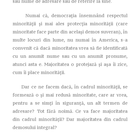
sau nume de adresare sau de referire la sine.
Numai că, democrația însemnând respectul
minorității și mai ales protecția minorității (care
minoritate face parte din același demos suveran), în
multe locuri din lume, nu numai în America, s-a
convenit că dacă minoritatea vrea să fie identificată
cu un anumit nume sau cu un anumit pronume,
atunci asta e. Majoritatea o protejază și așa îi zice,
cum îi place minorității.
Dar ce ne facem dacă, în cadrul minorității, se
formează o și mai redusă minoritate, care ar vrea,
pentru a se simți în siguranță, un alt termen de
adresare? Tot fără noimă. Ce va face majoritatea
din cadrul minorității? Dar majoritatea din cadrul
demosului integral?