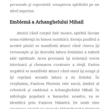
personale şi reprezintă renaşterea spiritului pe un
nivel superior.
Emblemă a Arhanghelului Mihail
Atunci când corpul fizic moare, spiritul începe
noua existenţă în lumea nonfizică. Esenţa pozitivă a
acestei păsări se manifestă atunci când cineva îşi
recunoaşte şi îşi dezvoltă latura feminină a naturii
sale spirituale. Acea persoană îşi urmează vocea
interioară şi chemarea creatoare a vieţii. Partea
negativă se manifestă atunci când omul îşi neagă şi
îşi reprimă această latură a su fletului. În
creştinism, Pasărea Phoenix este sacră, simbol al
reînvierii şi emblemă a Arhanghelului Mihail. În
mitologia populară a basmelor noastre, ea se
identifică prin Pasărea Măiastră. De unde vine
asocierea păsării cu numele Mântuitorului Hristos?