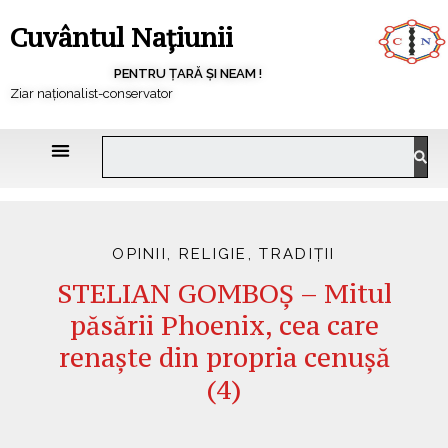
Cuvântul Națiunii
PENTRU ȚARĂ ȘI NEAM !
Ziar naționalist-conservator
OPINII
,
RELIGIE
,
TRADIȚII
STELIAN GOMBOȘ – Mitul
păsării Phoenix, cea care
renaște din propria cenușă
(4)