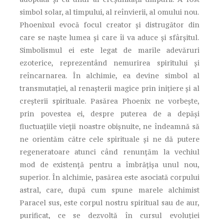
simbol solar, al timpului, al reînvierii, al omului nou.
Phoenixul evocă focul creator şi distrugător din
care se naşte lumea şi care îi va aduce şi sfârşitul.
Simbolismul ei este legat de marile adevăruri
ezoterice, reprezentând nemurirea spiritului şi
reîncarnarea. În alchimie, ea devine simbol al
transmutaţiei, al renaşterii magice prin iniţiere şi al
creşterii spirituale. Pasărea Phoenix ne vorbeşte,
prin povestea ei, despre puterea de a depăşi
fluctuaţiile vieţii noastre obişnuite, ne îndeamnă să
ne orientăm către cele spirituale şi ne dă putere
regeneratoare atunci când renunţăm la vechiul
mod de existenţă pentru a îmbrăţişa unul nou,
superior. În alchimie, pasărea este asociată corpului
astral, care, după cum spune marele alchimist
Paracel sus, este corpul nostru spiritual sau de aur,
purificat, ce se dezvoltă în cursul evoluţiei