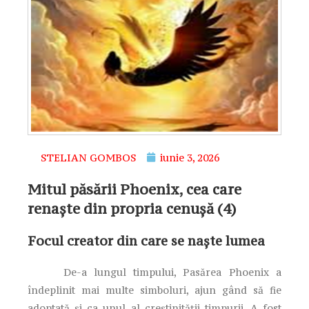
STELIAN GOMBOS
iunie 3, 2026
Mitul păsării Phoenix, cea care
renaște din propria cenușă (4)
Focul creator din care se naşte lumea
De-a lungul timpului, Pasărea Phoenix a
îndeplinit mai multe simboluri, ajun gând să fie
adoptată şi ca unul al creştinităţii timpurii. A fost