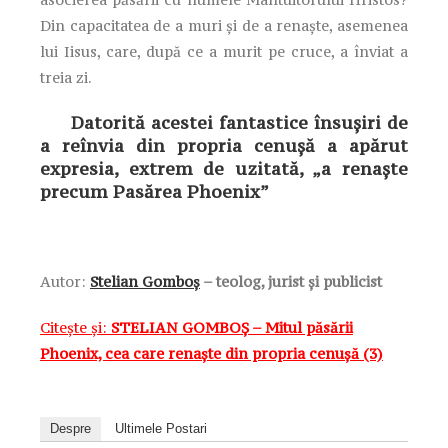
Din capacitatea de a muri şi de a renaşte, asemenea
lui Iisus, care, după ce a murit pe cruce, a înviat a
treia zi.
Datorită acestei fantastice însuşiri de
a reînvia din propria cenuşă a apărut
expresia, extrem de uzitată, „a renaşte
precum Pasărea Phoenix”
Autor:
Stelian Gomboș
–
teolog, jurist și publicist
Citește și:
STELIAN GOMBOȘ – Mitul păsării
Phoenix, cea care renaște din propria cenușă (3)
Despre
Ultimele Postari