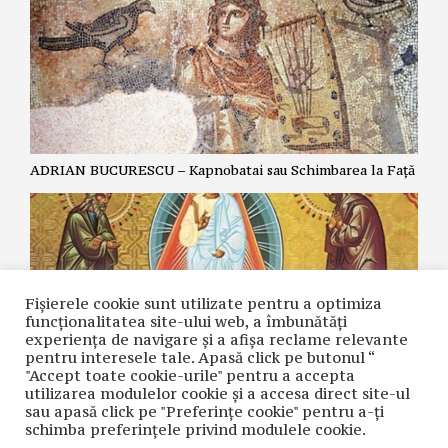
ADRIAN BUCURESCU – Kapnobatai sau Schimbarea la Față
Fișierele cookie sunt utilizate pentru a optimiza
funcţionalitatea site-ului web, a îmbunătăţi
experienţa de navigare şi a afişa reclame relevante
pentru interesele tale. Apasă click pe butonul “
"Accept toate cookie-urile" pentru a accepta
utilizarea modulelor cookie şi a accesa direct site-ul
ZOE DANTES – Schimbarea la Față și cea de-a cincea
sau apasă click pe "Preferințe cookie" pentru a-ţi
Evanghelie.
schimba preferinţele privind modulele cookie.