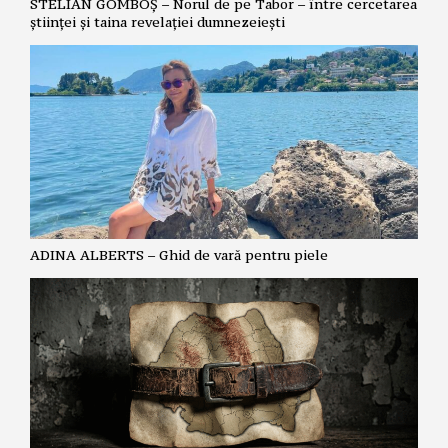
STELIAN GOMBOȘ – Norul de pe Tabor – între cercetarea
științei și taina revelației dumnezeiești
ADINA ALBERTS – Ghid de vară pentru piele