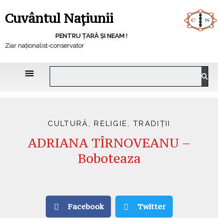
Cuvântul Națiunii
PENTRU ȚARĂ ȘI NEAM !
Ziar naționalist-conservator
CULTURĂ
,
RELIGIE
,
TRADIȚII
ADRIANA TÎRNOVEANU –
Boboteaza
Facebook
Twitter