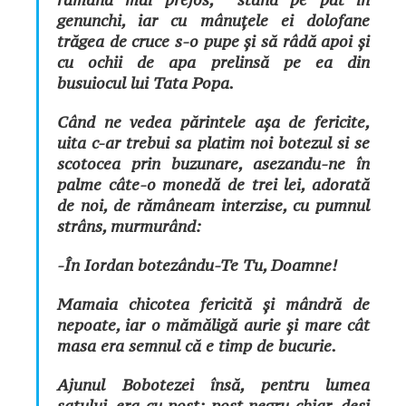
genunchi, iar cu mânuțele ei dolofane
trăgea de cruce s-o pupe și să râdă apoi și
cu ochii de apa prelinsă pe ea din
busuiocul lui Tata Popa.
Când ne vedea părintele așa de fericite,
uita c-ar trebui sa platim noi botezul si se
scotocea prin buzunare, asezandu-ne în
palme câte-o monedă de trei lei, adorată
de noi, de rămâneam interzise, cu pumnul
strâns, murmurând:
-În Iordan botezându-Te Tu, Doamne!
Mamaia chicotea fericită și mândră de
nepoate, iar o mămăligă aurie și mare cât
masa era semnul că e timp de bucurie.
Ajunul Bobotezei însă, pentru lumea
satului, era cu post; post negru chiar, deși