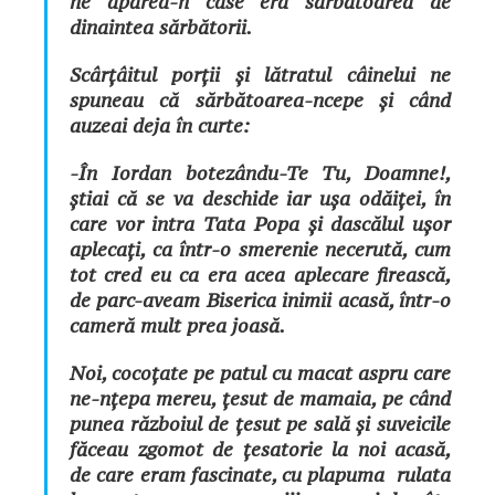
ne apărea-n case era sărbătoarea de
dinaintea sărbătorii.
Scârțâitul porții și lătratul câinelui ne
spuneau că sărbătoarea-ncepe și când
auzeai deja în curte:
-În Iordan botezându-Te Tu, Doamne!
,
știai că se va deschide iar ușa odăiței, în
care vor intra Tata Popa și dascălul ușor
aplecați, ca într-o smerenie necerută, cum
tot cred eu ca era acea aplecare firească,
de parc-aveam Biserica inimii acasă, într-o
cameră mult prea joasă.
Noi, cocoțate pe patul cu macat aspru care
ne-nțepa mereu, țesut de mamaia, pe când
punea războiul de țesut pe sală și suveicile
făceau zgomot de țesatorie la noi acasă,
de care eram fascinate, cu plapuma rulata