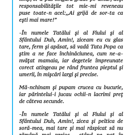
responsabilitățile tot mie-mi reveneau
puse toate-n acel:,,Ai grijă de sor-ta ca
ești mai mare!”
-În numele Tatălui și al Fiului și al
Sfântului Duh, Amin!
, ziceam eu cu glas
tare, ferm și apăsat, să vadă Tata Popa ca
știm a ne face închinăciunea, cum ne-a-
nvățat mamaia, iar degetele împreunate
corect atingeau pe rând fruntea pieptul și
umerii, în mișcări largi și precise.
Mă-nchinam și pupam crucea cu bucurie,
iar părintelui-i jucau ochii-n lacrimi preț
de câteva secunde.
-În numele Tatălui și al Fiului și al
Sfântului Duh, Amin!
, zicea și peltica de
soră-mea, mai tare și mai răspicat să nu
rămână mai prejos, stând pe pat în