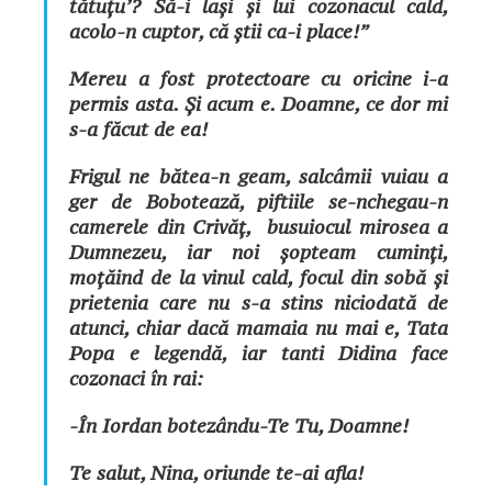
tătuțu’? Să-i lași și lui cozonacul cald,
acolo-n cuptor, că știi ca-i place!”
Mereu a fost protectoare cu oricine i-a
permis asta. Și acum e. Doamne, ce dor mi
s-a făcut de ea!
Frigul ne bătea-n geam, salcâmii vuiau a
ger de Bobotează, piftiile se-nchegau-n
camerele din Crivăț, busuiocul mirosea a
Dumnezeu, iar noi șopteam cuminți,
moțăind de la vinul cald, focul din sobă și
prietenia care nu s-a stins niciodată de
atunci, chiar dacă mamaia nu mai e, Tata
Popa e legendă, iar tanti Didina face
cozonaci în rai:
-În Iordan botezându-Te Tu, Doamne!
Te salut, Nina, oriunde te-ai afla!