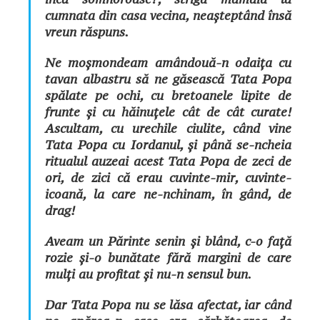
cumnata din casa vecina, neașteptând însă
vreun răspuns.
Ne moșmondeam amândouă-n odaița cu
tavan albastru să ne găsească Tata Popa
spălate pe ochi, cu bretoanele lipite de
frunte și cu hăinuțele cât de cât curate!
Ascultam, cu urechile ciulite, când vine
Tata Popa cu Iordanul, și până se-ncheia
ritualul auzeai acest Tata Popa de zeci de
ori, de zici că erau cuvinte-mir, cuvinte-
icoană, la care ne-nchinam, în gând, de
drag!
Aveam un Părinte senin și blând, c-o față
rozie și-o bunătate fără margini de care
mulți au profitat și nu-n sensul bun.
Dar Tata Popa nu se lăsa afectat, iar când