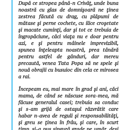
După ce stropea până-n Crivăț, unde buna
noastră cu glas de domnișoară ne ținea
zestrea făcută cu drag, cu plăpumi de
mătase și perne cochete, cu ilice croșetate
și macate cuminți, dar și tot ce trebuia de
îngropăciune, căci viața nu e doar pentru
azi, e și pentru mâinele imprevizibil,
spunea înțeleapta noastră, prea tânără
pentru astfel de gânduri, dar mereu
precaută, venea Tata Popa să ne spele și
nouă obrajii cu busuioc din cela ce mirosea
a rai.
Începeam eu, mai mare în grad și ani, căci
mama, de când se născuse sora-mea, mă
făcuse generalul casei; trebuia sa conduc
și s-am grijă de ostașul răzvrătit care
habar n-avea de reguli și responsabilități,
și greu se ținea în frâu, și care, în scurt
timp, si-a pus singură grade pe umăr, deși