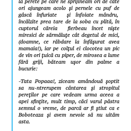
la perete pe care ne sprijineam ori de câte
ori ajungeam acolo și pernele cu puf de
gâscă înfuriate și înfoiate mândru,
încălzite prea tare de la soba cu plită, în
cuptorul căreia fierbeau încet niște
miresici de sărmăluțe cât degetul de mici,
(doamne, ce răbdare la înfășurat avea
mamaia!), iar pe colțul ei clocotea un pic
de vin ori țuică cu piper, de mirosea a lume
fără griji, băteam ușor din palme a
bucurie:
-Tata Popaaa!, ziceam amândouă șoptit
sa nu-ntrerupem cântarea și stropitul
pereților pe care vedeam urma aceea a
apei sfințite, mult timp, căci varul păstra
semnul o vreme, de parcă ar fi știut ca e
Boboteaza și avem nevoie să nu uităm
asta.