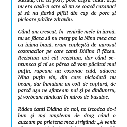
nu era casă-n care să nu se coacă cozonaci
și să nu fiarbă piftii din cap de porc și
picioare pârlite zdravăn.
Când am crescut, în venirile mele în iarnă,
nu se făcea să nu merg pe la Nina mea cea
cu inima bună, eram copleșită de mirosul
cozonacilor pe care tanti Didina îi făcea.
Rezistam noi cât rezistam, dar când se-
ntuneca și ni se părea că vom păcătui mai
puțin, rupeam un cozonac cald, aducea
Nina puțin vin, din care niciodată nu
beam, dar înmuiam un colt de coptură, de
parcă așa ne sfinteam noi și pe dinăuntru,
și vorbeam nimicuri în miros de busuioc.
Râdea tanti Didina de noi, ne iscodea de-i
bun și mă umpleam de drag când o
auzeam pe prietena mea strigând:
,,A venit