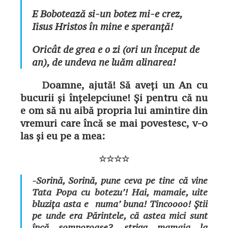
E Bobotează si-un botez mi-e crez,
Iisus Hristos în mine e speranță!
Oricât de grea e o zi (ori un început de
an), de undeva ne luăm alinarea!
Doamne, ajută! Să aveți un An cu
bucurii și înțelepciune! Și pentru că nu
e om să nu aibă propria lui amintire din
vremuri care încă se mai povestesc, v-o
las și eu pe a mea:
☆☆☆☆
-Sorină, Sorină, pune ceva pe tine că vine
Tata Popa cu botezu’! Hai, mamaie, uite
bluzița asta e numa’ buna! Tincoooo! Știi
pe unde era Părintele, că astea mici sunt
încă somnoroase?
, striga mamaia la