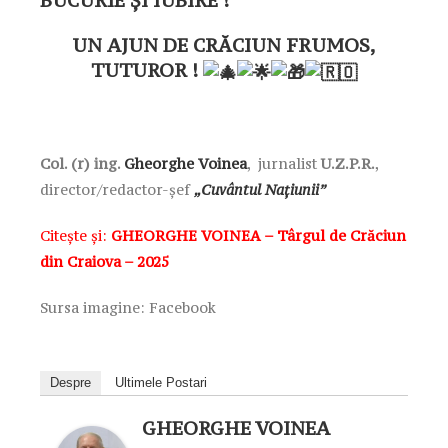
BUCURIE ȘI IUBIRE !
UN AJUN DE CRĂCIUN FRUMOS,
TUTUROR !
Col. (r) ing.
Gheorghe Voinea
, jurnalist
U.Z.P.R.
,
director/redactor-șef
„Cuvântul Națiunii”
Citește și:
GHEORGHE VOINEA – Târgul de Crăciun
din Craiova – 2025
Sursa imagine: Facebook
Despre
Ultimele Postari
GHEORGHE VOINEA