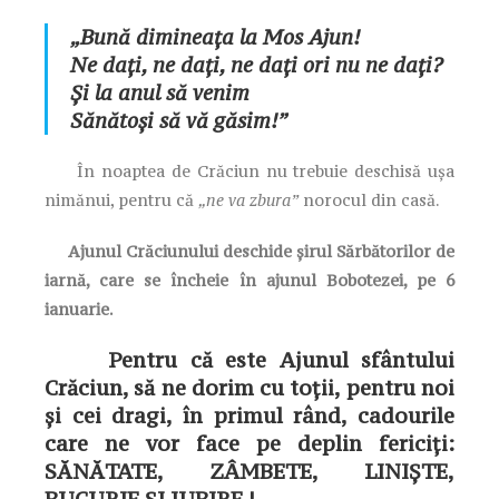
„Bună dimineața la Mos Ajun!
Ne dați, ne dați, ne dați ori nu ne dați?
Și la anul să venim
Sănătoși să vă găsim!”
În noaptea de Crăciun nu trebuie deschisă ușa
nimănui, pentru că
„ne va zbura”
norocul din casă.
Ajunul Crăciunului deschide şirul Sărbătorilor de
iarnă, care se încheie în ajunul Bobotezei, pe 6
ianuarie.
Pentru că este Ajunul sfântului
Crăciun, să ne dorim cu toții, pentru noi
și cei dragi, în primul rând, cadourile
care ne vor face pe deplin fericiți:
SĂNĂTATE, ZÂMBETE, LINIȘTE,