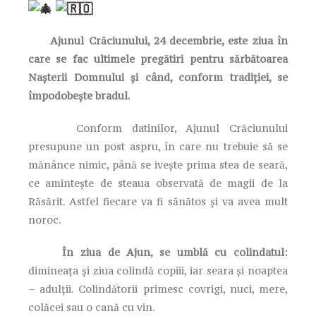
Ajunul Crăciunului, 24 decembrie, este ziua în
care se fac ultimele pregătiri pentru sărbătoarea
Nașterii Domnului și când, conform tradiției, se
împodobește bradul.
Conform datinilor, Ajunul Crăciunului
presupune un post aspru, în care nu trebuie să se
mănânce nimic, până se ivește prima stea de seară,
ce amintește de steaua observată de magii de la
Răsărit. Astfel fiecare va fi sănătos și va avea mult
noroc.
În ziua de Ajun, se umblă cu colindatul:
dimineața și ziua colindă copiii, iar seara și noaptea
– adulții. Colindătorii primesc covrigi, nuci, mere,
colăcei sau o cană cu vin.