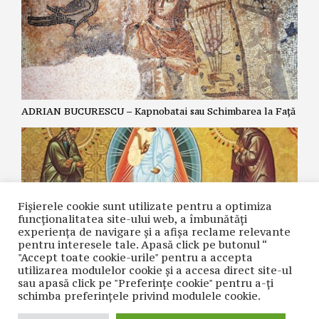
ADRIAN BUCURESCU – Kapnobatai sau Schimbarea la Față
Fișierele cookie sunt utilizate pentru a optimiza
funcţionalitatea site-ului web, a îmbunătăţi
experienţa de navigare şi a afişa reclame relevante
pentru interesele tale. Apasă click pe butonul “
"Accept toate cookie-urile" pentru a accepta
utilizarea modulelor cookie şi a accesa direct site-ul
ZOE DANTES – Schimbarea la Față și cea de-a cincea
sau apasă click pe "Preferințe cookie" pentru a-ţi
Evanghelie.
schimba preferinţele privind modulele cookie.