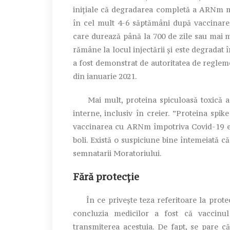
inițiale că degradarea completă a ARNm mod
în cel mult 4-6 săptămâni după vaccinare
care durează până la 700 de zile sau mai 
rămâne la locul injectării și este degradat 
a fost demonstrat de autoritatea de reglem
din ianuarie 2021.
Mai mult, proteina spiculoasă toxică a f
interne, inclusiv în creier. ”Proteina spi
vaccinarea cu ARNm împotriva Covid-19 es
boli. Există o suspiciune bine întemeiată 
semnatarii Moratoriului.
Fără protecție
În ce privește teza referitoare la protec
concluzia medicilor a fost că vaccinul
transmiterea acestuia. De fapt, se pare că