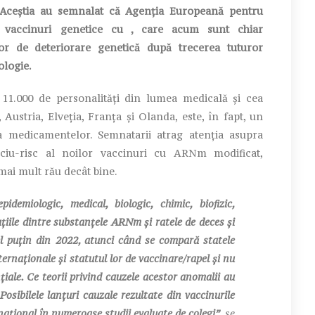
 Aceștia au semnalat că Agenția Europeană pentru
vaccinuri genetice cu , care acum sunt chiar
jor de deteriorare genetică după trecerea tuturor
ologie.
000 de personalități din lumea medicală și cea
 Austria, Elveția, Franța și Olanda, este, în fapt, un
a medicamentelor. Semnatarii atrag atenția asupra
ficiu-risc al noilor vaccinuri cu ARNm modificat,
ai mult rău decât bine.
iologic, medical, biologic, chimic, biofizic,
ațiile dintre substanțele ARNm și ratele de deces și
el puțin din 2022, atunci când se compară statele
ternaționale și statutul lor de vaccinare/rapel și nu
nțiale. Ce teorii privind cauzele acestor anomalii au
osibilele lanțuri cauzale rezultate din vaccinurile
național în numeroase studii evaluate de colegi”
, se