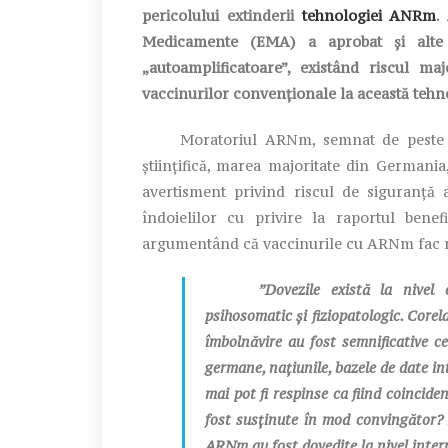
pericolului extinderii
tehnologiei ANRm
.
Medicamente (EMA) a aprobat și alte 
„autoamplificatoare”, existând riscul ma
vaccinurilor convenționale la această tehn
Moratoriul ARNm, semnat de peste 11.
științifică, marea majoritate din Germania,
avertisment privind riscul de siguranță 
îndoielilor cu privire la raportul bene
argumentând că vaccinurile cu ARNm fac m
”Dovezile există la nivel epidem
psihosomatic și fiziopatologic. Corel
îmbolnăvire au fost semnificative c
germane, națiunile, bazele de date in
mai pot fi respinse ca fiind coincide
fost susținute în mod convingător? P
ARNm au fost dovedite la nivel inter