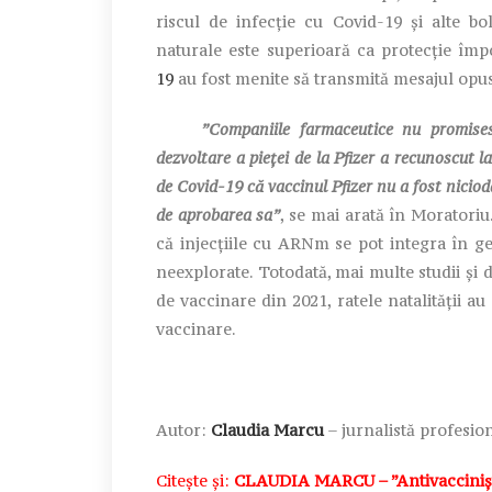
riscul de infecție cu Covid-19 și alte bo
naturale este superioară ca protecție împo
19
au fost menite să transmită mesajul opus
”Companiile farmaceutice nu promiseseră 
dezvoltare a pieței de la Pfizer a recunoscut
de Covid-19 că vaccinul Pfizer nu a fost niciod
de aprobarea sa”
, se mai arată în Moratoriu
că injecțiile cu ARNm se pot integra în 
neexplorate. Totodată, mai multe studii și 
de vaccinare din 2021, ratele natalității au
vaccinare.
Autor:
Claudia Marcu
– jurnalistă profesion
Citește și:
CLAUDIA MARCU – ”Antivacciniști