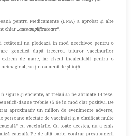
ană pentru Medicamente (EMA) a aprobat și alte
nt chiar
„autoamplificatoare”
.
i cetățenii nu pledează în mod neechivoc pentru o
riorare genetică după trecerea tuturor vaccinurilor
extrem de mare, iar riscul incalculabil pentru o
 neimaginat, susțin oamenii de știință.
sigure și eficiente, ar trebui să fie afirmate 14 teze.
beneficii-daune trebuie să fie în mod clar pozitivă. De
istrat aproximativ un milion de evenimente adverse,
de persoane afectate de vaccinări și a clasificat multe
 cauzală” cu vaccinările. Cu toate acestea, nu a emis
naliză cauzală. Pe de altă parte, contrar presupunerii