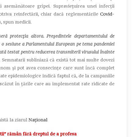
li asemănătoare gripei. Supraviețuirea unei infecții
triva reinfectării, chiar dacă reglementările
Covid-
, spun medicii.
protecția altora. Președintele departamentului de
 la o sesiune a Parlamentului European pe tema pandemiei
ată testat pentru reducerea transmiterii virusului înainte
. Semnatarii subliniază că există tot mai multe dovezi
genom și pot avea consecințe care sunt încă complet
date epidemiologice indică faptul că, de la campaniile
 scăzut în țările care au implementat rate ridicate de
istă la ziarul
Național
i” rămân fără dreptul de a profesa