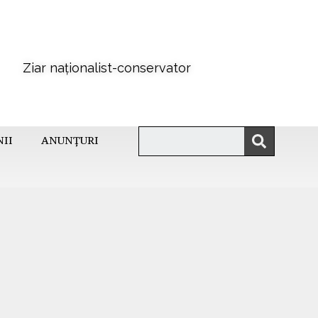
Ziar naționalist-conservator
NII
ANUNȚURI