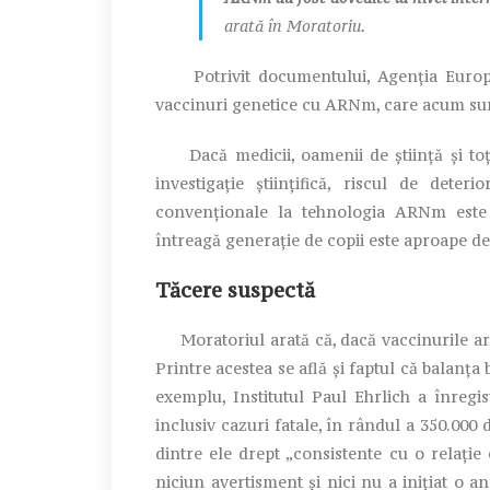
arată în Moratoriu.
Potrivit documentului, Agenția Europe
vaccinuri genetice cu ARNm, care acum su
Dacă medicii, oamenii de știință și toț
investigație științifică, riscul de dete
convenționale la tehnologia ARNm este 
întreagă generație de copii este aproape de
Tăcere suspectă
Moratoriul arată că, dacă vaccinurile ar fi 
Printre acestea se află și faptul că balanța 
exemplu, Institutul Paul Ehrlich a înreg
inclusiv cazuri fatale, în rândul a 350.000 
dintre ele drept „consistente cu o relație
niciun avertisment și nici nu a inițiat o a