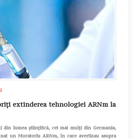
5
priți extinderea tehnologiei ARNm la
din lumea științifică, cei mai mulți din Germania,
emnat un Moratoriu ARNm, în care avertizau asupra