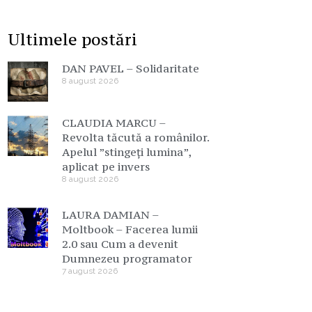
Ultimele postări
DAN PAVEL – Solidaritate
8 august 2026
CLAUDIA MARCU –
Revolta tăcută a românilor.
Apelul ”stingeți lumina”,
aplicat pe invers
8 august 2026
LAURA DAMIAN –
Moltbook – Facerea lumii
2.0 sau Cum a devenit
Dumnezeu programator
7 august 2026