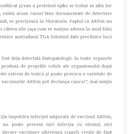
ificat și/sau a proteinei spike ar trebui să aibă loc
, există acum cazuri bine documentate de detectare
mult, se precizează în Moratoriu. Faptul că ARNm nu
în câteva zile (așa cum se susține adesea în mod fals)
entare australiană TGA folosind date preclinice încă
ost deja detectată histopatologic în toate organele
ke produsă de propriile celule ale organismului după
te extrem de toxică și poate provoca o varietate de
că vaccinurile ARNm pot declanșa cancer”, mai susțin
ția împotriva infecției asigurată de vaccinul ARNm,
 nu poate preveni nici infecția cu virusul, nici
 fiecare vaccinare ulterioară (rapel) crește de fapt