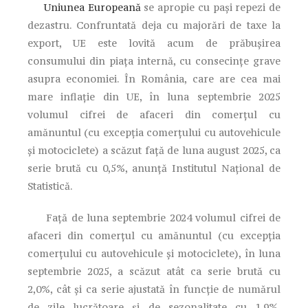
Uniunea Europeană
se apropie cu pași repezi de
dezastru. Confruntată deja cu majorări de taxe la
export, UE este lovită acum de prăbușirea
consumului din piața internă, cu consecințe grave
asupra economiei. În România, care are cea mai
mare inflație din UE, în luna septembrie 2025
volumul cifrei de afaceri din comerţul cu
amănuntul (cu excepţia comerţului cu autovehicule
şi motociclete) a scăzut faţă de luna august 2025, ca
serie brută cu 0,5%, anunță Institutul Național de
Statistică.
Faţă de luna septembrie 2024 volumul cifrei de
afaceri din comerţul cu amănuntul (cu excepţia
comerţului cu autovehicule şi motociclete), în luna
septembrie 2025, a scăzut atât ca serie brută cu
2,0%, cât şi ca serie ajustată în funcţie de numărul
de zile lucrătoare şi de sezonalitate cu 1,9%.