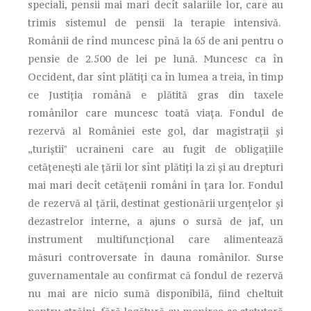
speciali, pensii mai mari decît salariile lor, care au
trimis sistemul de pensii la terapie intensivă.
Românii de rînd muncesc pînă la 65 de ani pentru o
pensie de 2.500 de lei pe lună. Muncesc ca în
Occident, dar sînt plătiți ca în lumea a treia, în timp
ce Justiția română e plătită gras din taxele
românilor care muncesc toată viața. Fondul de
rezervă al României este gol, dar magistrații și
„turiștiiˮ ucraineni care au fugit de obligațiile
cetățenești ale țării lor sînt plătiți la zi și au drepturi
mai mari decît cetățenii români în țara lor. Fondul
de rezervă al țării, destinat gestionării urgențelor și
dezastrelor interne, a ajuns o sursă de jaf, un
instrument multifuncțional care alimentează
măsuri controversate în dauna românilor. Surse
guvernamentale au confirmat că fondul de rezervă
nu mai are nicio sumă disponibilă, fiind cheltuit