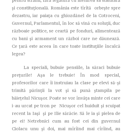
pentru străini, fără legătură cu menirea sa statutară
și constituțională. România este tîrîtă orbește spre
dezastru, iar paiața cu ghiozdănel de la Cotroceni,
Guvernul, Parlamentul, în loc să vină cu soluții, duc
războaie politice, se ceartă pe fonduri, alimentează
cu bani și armament un război care ne dăunează.
Ce țară este aceea în care toate instituțiile încalcă
legea?
La speciali, bubuie pensiile, la săraci bubuie
prețurile! Așa le trebuie! În mod special,
profesorilor care îi instruiau la clase pe elevi să-și
trimită părinții la vot și să pună ștampila pe
băiețelul Nicușor. Poate se vor învăța minte cei care
i-au urcat pe tron pe Nicușor cel huiduit și scuipat
recent la Iași și pe Ilie sărăcie. Să le ia și pielea de
pe ei! Netrebnici cum au fost cei din guvernul
Ciolacu unu și doi, mai mîrîind mai cîrîind, au