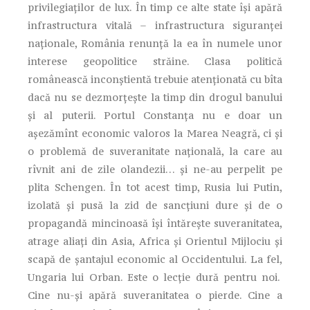
privilegiaților de lux. În timp ce alte state își apără
infrastructura vitală – infrastructura siguranței
naționale, România renunță la ea în numele unor
interese geopolitice străine. Clasa politică
românească inconștientă trebuie atenționată cu bîta
dacă nu se dezmorțește la timp din drogul banului
și al puterii. Portul Constanța nu e doar un
așezămînt economic valoros la Marea Neagră, ci și
o problemă de suveranitate națională, la care au
rîvnit ani de zile olandezii… și ne-au perpelit pe
plita Schengen. În tot acest timp, Rusia lui Putin,
izolată și pusă la zid de sancțiuni dure și de o
propagandă mincinoasă își întărește suveranitatea,
atrage aliați din Asia, Africa și Orientul Mijlociu și
scapă de șantajul economic al Occidentului. La fel,
Ungaria lui Orban. Este o lecție dură pentru noi.
Cine nu-și apără suveranitatea o pierde. Cine a