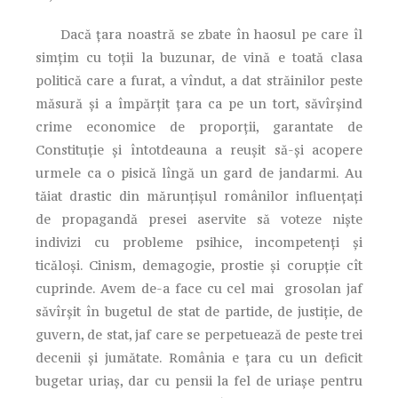
Dacă ţara noastră se zbate în haosul pe care îl
simțim cu toții la buzunar, de vină e toată clasa
politică care a furat, a vîndut, a dat străinilor peste
măsură și a împărțit țara ca pe un tort, săvîrșind
crime economice de proporții, garantate de
Constituție și întotdeauna a reușit să-și acopere
urmele ca o pisică lîngă un gard de jandarmi. Au
tăiat drastic din mărunțișul românilor influențați
de propagandă presei aservite să voteze niște
indivizi cu probleme psihice, incompetenți și
ticăloși. Cinism, demagogie, prostie și corupție cît
cuprinde. Avem de-a face cu cel mai grosolan jaf
săvîrșit în bugetul de stat de partide, de justiție, de
guvern, de stat, jaf care se perpetuează de peste trei
decenii și jumătate. România e țara cu un deficit
bugetar uriaș, dar cu pensii la fel de uriașe pentru