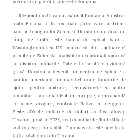
pierdut-o, e pierdut, cum este România.
Războiul din Ucraina a sărăcit România. A distrus
toată Europa, a distrus toate țările care au trimis
bani pe tobogan lui Zelenski. Ucraina nu e doar un
cîmp de luptă, este banca de spălat bani a
Washingtonului și UE pentru că din „ajutoareleˮ
primite de Zelenski analiștii internaționali spun că
au dispărut miliarde. Datele lor arată o evidență
gravă. Ucraina a devenit un centru de spălare a
banilor americani, un max-bet unde fondurile de
ajutor pentru apărare, reconstrucție și ajutor
umanitar s-au volatilizat în corupție, contrabandă
cu arme, droguri, contracte fictive cu oengeuri.
Peste 400 de miliarde de dolari au fost alocați
Ucrainei, pînă în 2025, zeci de miliarde fiind rătăcite
voit în ceața contabilă. Cam aceasta este adevărata
față a războiului din Ucraina.