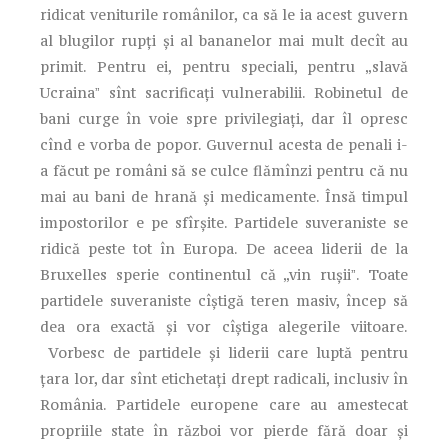
ridicat veniturile românilor, ca să le ia acest guvern
al blugilor rupți și al bananelor mai mult decît au
primit. Pentru ei, pentru speciali, pentru „slavă
Ucrainaˮ sînt sacrificați vulnerabilii. Robinetul de
bani curge în voie spre privilegiați, dar îl opresc
cînd e vorba de popor. Guvernul acesta de penali i-
a făcut pe români să se culce flămînzi pentru că nu
mai au bani de hrană și medicamente. Însă timpul
impostorilor e pe sfîrșite. Partidele suveraniste se
ridică peste tot în Europa. De aceea liderii de la
Bruxelles sperie continentul că „vin rușiiˮ. Toate
partidele suveraniste cîștigă teren masiv, încep să
dea ora exactă și vor cîștiga alegerile viitoare.
Vorbesc de partidele și liderii care luptă pentru
țara lor, dar sînt etichetați drept radicali, inclusiv în
România. Partidele europene care au amestecat
propriile state în război vor pierde fără doar și