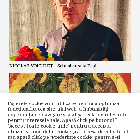
NICOLAE VOICULEȚ – Schimbarea la Față
Fișierele cookie sunt utilizate pentru a optimiza
funcţionalitatea site-ului web, a îmbunătăţi
experienţa de navigare şi a afişa reclame relevante
pentru interesele tale. Apasă click pe butonul “
"Accept toate cookie-urile" pentru a accepta
utilizarea modulelor cookie şi a accesa direct site-ul
sau apasă click pe "Preferințe cookie" pentru a-ţi
MIRCEA VINTILESCU – Schimbarea la Față a Domnului