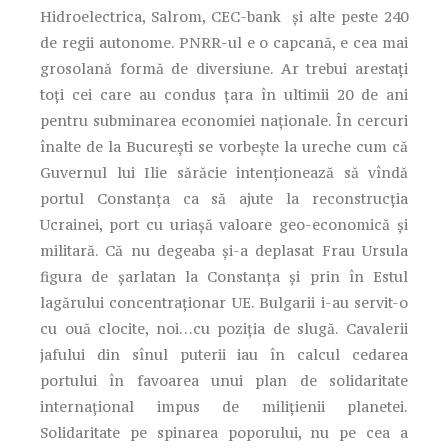
Hidroelectrica, Salrom, CEC-bank și alte peste 240
de regii autonome. PNRR-ul e o capcană, e cea mai
grosolană formă de diversiune. Ar trebui arestați
toți cei care au condus țara în ultimii 20 de ani
pentru subminarea economiei naționale. În cercuri
înalte de la București se vorbește la ureche cum că
Guvernul lui Ilie sărăcie intenționează să vîndă
portul Constanța ca să ajute la reconstrucția
Ucrainei, port cu uriașă valoare geo-economică și
militară. Că nu degeaba și-a deplasat Frau Ursula
figura de șarlatan la Constanța și prin în Estul
lagărului concentraționar UE. Bulgarii i-au servit-o
cu ouă clocite, noi…cu poziția de slugă. Cavalerii
jafului din sînul puterii iau în calcul cedarea
portului în favoarea unui plan de solidaritate
internațional impus de milițienii planetei.
Solidaritate pe spinarea poporului, nu pe cea a