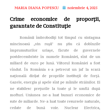
MARIA DIANA POPESCU
noiembrie 4, 2025
Crime economice de proporții,
garantate de Constituție
Românii îmbrobodiți tot timpul cu sintagma
mincinoasă „vin rușiiˮ nu știu că dobînzile
împrumuturilor uriașe, făcute de guvernele
postdecembriste în numele României, sînt de un
miliard de euro pe lună. Viitorul României a fost
vîndut. În România s-a petrecut un jaf la scară
națională dirijat de propriile instituții de forță.
Gazele, energia și apele sînt pe mîinile străinilor. Ei
ne stabilesc prețurile la toate și le umflă după
mofturi. Uniunea ne-a luat bunuri economice de
sute de miliarde. Ne-a luat toate resursele naturale,
cedate de bună voie. Nuclear Electrica,