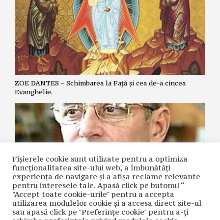
ZOE DANTES – Schimbarea la Față și cea de-a cincea
Evanghelie.
Fișierele cookie sunt utilizate pentru a optimiza
funcţionalitatea site-ului web, a îmbunătăţi
experienţa de navigare şi a afişa reclame relevante
pentru interesele tale. Apasă click pe butonul “
"Accept toate cookie-urile" pentru a accepta
utilizarea modulelor cookie şi a accesa direct site-ul
NICOLAE GRIGORIE LĂCRIȚA – Crime premeditate prin
sau apasă click pe "Preferințe cookie" pentru a-ţi
diagnostice false și tratamente inutile