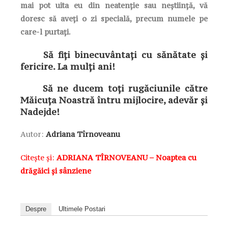
mai pot uita eu din neatenție sau neștiință, vă
doresc să aveți o zi specială, precum numele pe
care-l purtați.
Să fiți binecuvântați cu sănătate și
fericire. La mulți ani!
Să ne ducem toți rugăciunile către
Măicuța Noastră întru mijlocire, adevăr și
Nadejde!
Autor:
Adriana Tîrnoveanu
Citește și:
ADRIANA TÎRNOVEANU – Noaptea cu
drăgăici şi sânziene
Despre
Ultimele Postari