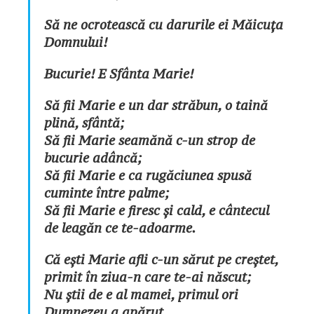
Să ne ocrotească cu darurile ei Măicuța
Domnului!
Bucurie! E Sfânta Marie!
Să fii Marie e un dar străbun, o taină
plină, sfântă;
Să fii Marie seamănă c-un strop de
bucurie adâncă;
Să fii Marie e ca rugăciunea spusă
cuminte între palme;
Să fii Marie e firesc și cald, e cântecul
de leagăn ce te-adoarme.
Că ești Marie afli c-un sărut pe creștet,
primit în ziua-n care te-ai născut;
Nu știi de e al mamei, primul ori
Dumnezeu a apărut