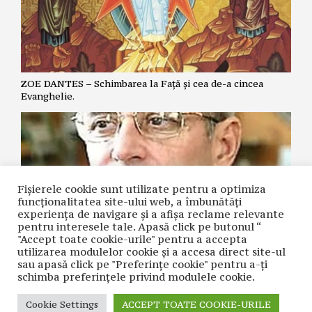
ZOE DANTES – Schimbarea la Față și cea de-a cincea
Evanghelie.
Fișierele cookie sunt utilizate pentru a optimiza
funcţionalitatea site-ului web, a îmbunătăţi
experienţa de navigare şi a afişa reclame relevante
pentru interesele tale. Apasă click pe butonul “
"Accept toate cookie-urile" pentru a accepta
utilizarea modulelor cookie şi a accesa direct site-ul
NICOLAE GRIGORIE LĂCRIȚA – Crime premeditate prin
sau apasă click pe "Preferințe cookie" pentru a-ţi
diagnostice false și tratamente inutile
schimba preferinţele privind modulele cookie.
Cookie Settings
ACCEPT TOATE COOKIE-URILE