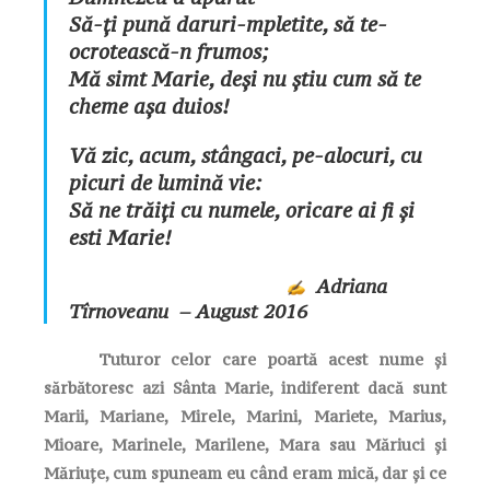
Să-ți pună daruri-mpletite, să te-
ocrotească-n frumos;
Mă simt Marie, deși nu știu cum să te
cheme așa duios!
Vă zic, acum, stângaci, pe-alocuri, cu
picuri de lumină vie:
Să ne trăiți cu numele, oricare ai fi și
esti Marie!
Adriana
Tîrnoveanu – August 2016
Tuturor celor care poartă acest nume și
sărbătoresc azi Sânta Marie, indiferent dacă sunt
Marii, Mariane, Mirele, Marini, Mariete, Marius,
Mioare, Marinele, Marilene, Mara sau Măriuci și
Măriuțe, cum spuneam eu când eram mică, dar și ce