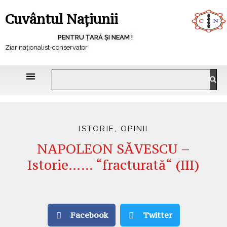
Cuvântul Națiunii
PENTRU ȚARĂ ȘI NEAM !
Ziar naționalist-conservator
ISTORIE
,
OPINII
NAPOLEON SĂVESCU –
Istorie…… “fracturată“ (III)
Facebook
Twitter