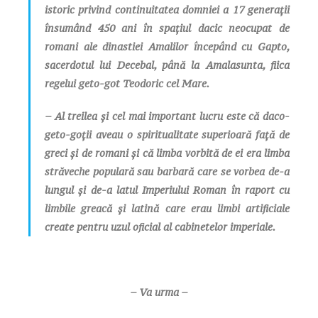
istoric privind continuitatea domniei a 17 generații
însumând 450 ani în spațiul dacic neocupat de
romani ale dinastiei Amalilor începând cu Gapto,
sacerdotul lui Decebal, până la Amalasunta, fiica
regelui geto-got Teodoric cel Mare.
– Al treilea și cel mai important lucru este că daco-
geto-goții aveau o spiritualitate superioară față de
greci și de romani și că limba vorbită de ei era limba
străveche populară sau barbară care se vorbea de-a
lungul și de-a latul Imperiului Roman în raport cu
limbile greacă și latină care erau limbi artificiale
create pentru uzul oficial al cabinetelor imperiale.
– Va urma –