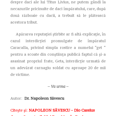
despre daci ale lui Titus Livius, ne putem gândi la
necazurile pricinuite de daci împăratului, care, după
două războaie cu dacii, a trebuit să le plătească
acestora tribut.
Apărarea reputației știrbite ar fi altă explicație, în
cazul interdicției promulgate de împăratul
Caracalla, privind simpla rostire a numelui “get “
pentru a scoate din conștiința publică faptul că și-a
asasinat propriul frate, Geta, interdicție urmată de
un adevărat carnagiu soldat cu aproape 20 de mii
de victime.
– Va urma –
Autor:
Dr. Napoleon Săvescu
Citește și:
NAPOLEON SĂVESCU – Dio Cassius