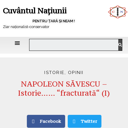
Cuvântul Națiunii
PENTRU ȚARĂ ȘI NEAM !
Ziar naționalist-conservator
ISTORIE
,
OPINII
NAPOLEON SĂVESCU –
Istorie…… “fracturată“ (I)
Facebook
Twitter