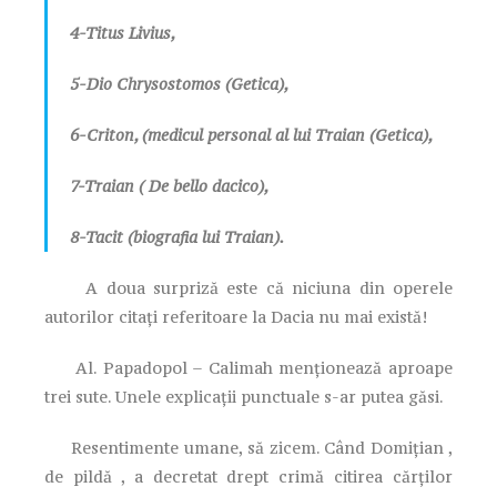
4-Titus Livius,
5-Dio Chrysostomos (Getica),
6-Criton, (medicul personal al lui Traian (Getica),
7-Traian ( De bello dacico),
8-Tacit (biografia lui Traian).
A doua surpriză este că niciuna din operele
autorilor citați referitoare la Dacia nu mai există!
Al. Papadopol – Calimah menționează aproape
trei sute. Unele explicații punctuale s-ar putea găsi.
Resentimente umane, să zicem. Când Domițian ,
de pildă , a decretat drept crimă citirea cărților