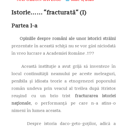
Istorie…… “fracturată“ (I)
Partea I-a
Opiniile despre români ale unor istorici străini
prezentate în această schiță nu se vor găsi niciodată
în vreo lucrare a Academiei Române .!!??
Această instituție a avut grijă să inventeze în
locul continuității neamului pe aceste meleaguri,
penibila și idioata teorie a etnogenezei poporului
român undeva prin veacul al treilea după Hristos
reușind cu un brio trist
fracturarea istoriei
naționale
, o performanță pe care n-a atins-o
nimeni în lumea aceasta.
Despre istoria daco-geto-goților, adică a