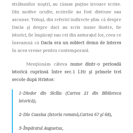
străbunilor noștri, au rămas puține izvoare scrise.
Din motive oculte, scrierile au fost distruse sau
ascunse. Totuși, din referiri indirecte știm că despre
Dacia și despre daci au scris nume ilustre, fie
istorici, fie împărați sau cei din anturajul lor, ceea ce
înseamnă că
Dacia era un subiect demn de interes
în acea vreme pentru contemporani.
Menționăm câteva
nume dintr-o perioadă
istorică cuprinsă între sec.1 î.Hr și primele trei
secole după Hristos:
1-Diodor din Sicilia (Cartea 21 din Biblioteca
istorică),
2-Dio Cassius (Istoria romană,Cartea 67 și 68),
3-Împăratul Augustus,