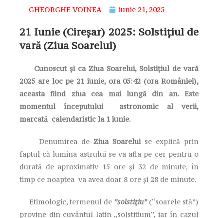
GHEORGHE VOINEA
iunie 21, 2025
21 Iunie (Cireșar) 2025: Solstițiul de
vară (Ziua Soarelui)
Cunoscut și ca Ziua Soarelui, Solstițiul de vară
2025 are loc pe 21 iunie, ora 05:42 (ora României),
aceasta fiind ziua cea mai lungă din an. Este
momentul începutului astronomic al verii,
marcată calendaristic la 1 iunie.
Denumirea de
Ziua Soarelui
se explică prin
faptul că lumina astrului se va afla pe cer pentru o
durată de aproximativ 15 ore și 32 de minute, în
timp ce noaptea va avea doar 8 ore și 28 de minute.
Etimologic, termenul de
”solstițiu”
(“soarele stă”)
provine din cuvântul latin „solstitium”, iar în cazul