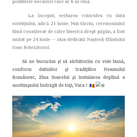
posibilele necazuri care ar fi să vină.
La început, serbarea coincidea cu data
solstițiului, adică 21 iunie. Mai târziu, ceremonialul
fiind considerat de către biserică drept păgân, a fost
mutat pe 24 iunie — ziua dedicată Nașterii Sfântului
Ioan Botezătorul.
Să ne bucurăm și să sărbătorim cu voie bună,
conform datinilor și tradițiilor Neamului
Românesc, Ziua Soarelui și instalarea deplină a
anotimpului îndrăgit de toți, Vara !