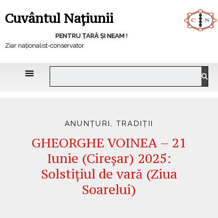
Cuvântul Națiunii
PENTRU ȚARĂ ȘI NEAM !
Ziar naționalist-conservator
ANUNȚURI
,
TRADIȚII
GHEORGHE VOINEA – 21
Iunie (Cireșar) 2025:
Solstițiul de vară (Ziua
Soarelui)