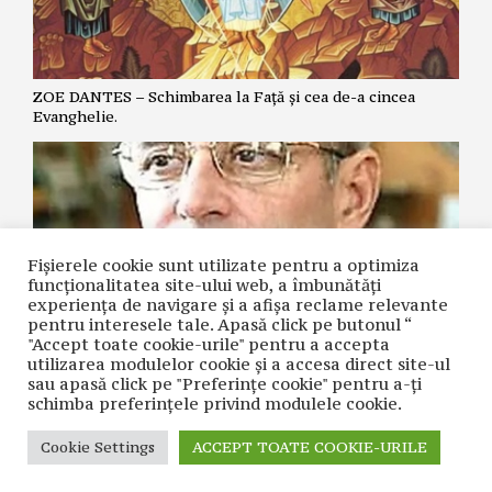
ZOE DANTES – Schimbarea la Față și cea de-a cincea
Evanghelie.
Fișierele cookie sunt utilizate pentru a optimiza
funcţionalitatea site-ului web, a îmbunătăţi
experienţa de navigare şi a afişa reclame relevante
pentru interesele tale. Apasă click pe butonul “
"Accept toate cookie-urile" pentru a accepta
utilizarea modulelor cookie şi a accesa direct site-ul
NICOLAE GRIGORIE LĂCRIȚA – Crime premeditate prin
sau apasă click pe "Preferințe cookie" pentru a-ţi
diagnostice false și tratamente inutile
schimba preferinţele privind modulele cookie.
Cookie Settings
ACCEPT TOATE COOKIE-URILE
CONTACT
| © COPYRIGHT 2021 CUVÂNTUL NAȚIUNII | REALIZAT ÎN
CADRUL PROIECTULUI
WACADEMY.RO