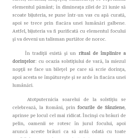
elementul pământ; în dimineața zilei de 21 iunie să
scoate bijuteria, se pune într-un vas cu apă curată,
apoi se trece prin flacăra unei lumânări galbene.
Astfel, bijuteria va fi purificată cu elementul focului
și va deveni un talisman purtător de noroc.
În tradiții există și un
ritual de împlinire a
dorințelor
: cu ocazia solstițiului de vară, la miezul
nopții se face un bileţel pe care să scrie dorinţa,
apoi acesta se împătureşte şi se arde în flacăra unei
lumânări.
Atotputernicia soarelui de la solstițiu se
celebrează, la Români, prin
focurile de Sânziene
,
aprinse pe locul cel mai ridicat. Încinși cu brâuri de
pelin, oamenii se rotesc în jurul focului, apoi
aruncă aceste brâuri ca să ardă odată cu toate