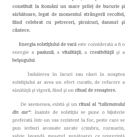
constituit la Români un mare prilej de bucurie și
sărbătoare, legat de momentul strângerii recoltei,
fiind celebrat cu petreceri, picnicuri, dansuri și
cântece.
Energia solstiţiului de vară
este considerată a fi o
energie a
pasiunii
, a
vitalităţii
, a
creativităţii
şi a
belşugului
.
Îmbăierea în lacuri sau râuri în noaptea
solstiţiului ar avea un efect curativ, de refacere a
sănătăţii şi vigorii, fiind şi un
ritual de renaştere.
De asemenea, există și un
ritual al
”talismanului
din
aur”
: înainte de solstițiu se pune o bijuterie
preferată într-un vas rezistent la foc, peste care se
pun ierburi aromate uscate (cimbru, rozmarin,
salvie, lavandă, mușețel, sunătoare), ce reprezintă