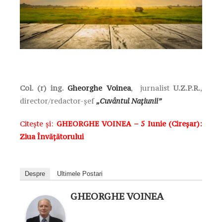
Col. (r) ing.
Gheorghe Voinea
, jurnalist
U.Z.P.R.
,
director/redactor-șef
„Cuvântul Națiunii”
Citește și:
GHEORGHE VOINEA – 5 Iunie (Cireșar):
Ziua Învățătorului
Despre
Ultimele Postari
GHEORGHE VOINEA