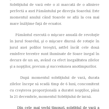
Solstițiului de vară este o zi marcată de o aliniere
perfectă a axei Pământului pe direcţia Soarelui. Este
momentul anului când Soarele se află la cea mai
mare înălțime față de ecuator.
Pământul execută o mișcare anuală de revoluție
în jurul Soarelui, și o mișcare diurnă de rotație în
jurul axei polilor tereștri, astfel încât cele două
emisfere terestre sunt iluminate de Soare inegal în
decurs de un an, având ca efect inegalitatea zilelor
și a nopților, precum și succesiunea anotimpurilor.
După momentul solstițiului de vară, durata
zilelor începe să scadă timp de 6 luni, concomitent
cu creșterea proporțională a duratei nopților, până
la 21 decembrie, momentul Solstițiului de iarnă.
Din cele mai vechi timpuri, solstițiul de vară a