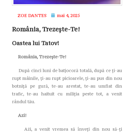
ZOE DANTES
mai 4, 2025
România, Trezește-Te!
Oastea lui Tatov!
România, Trezește-Te!
După cinci luni de batjocoră totală, după ce ți-au
rupt mâinile, ți-au rupt picioarele, ți-au pus din nou
botniță pe gură, te-au arestat, te-au umflat din
trafic, te-au haituit cu miliția peste tot, a venit
rândul tău.
Azi!
Aźi, a venit vremea să înveți din nou să-ți