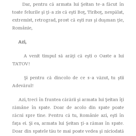
Dar, pentru că armata lui Șeitan te-a făcut în
toate felurile și ți-a zis că ești Boț, Tiriboț, nespălat,
extremist, retrograd, prost că ești rus și dușman ție,
Românie,
Azi,
A venit timpul să arăți că ești o Oaste a lui
TATOV!
Și pentru că dincolo de ce s-a văzut, tu știi
Adevărul!
Azi, treci în fruntea cărării și armata lui Șeitan îți
rămâne în spate. Doar de acolo din spate poate
răcni spre tine. Pentru că tu, Românie azi, ești în
fața ei. Și ea, armata lui Șeitan ți-a rămas în spate.
Doar din spatele tău te mai poate vedea și niciodată