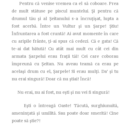
Pentru că venise vremea ca el să coboare. Prea
de mult stătuse pe piscul muntelui. Și pentru că
drumul tău și al Șeitanului s-a încruțișat, lupta a
fost acerbă. Între un Vultur și un Șarpe! Știu!
Înfruntarea a fost cruntă! Ai avut momente în care
cu aripile frânte, ți-ai spus că cedezi. Că e gata! Că
te-ai dat bătută! Cu atât mai mult cu cât cei din
armata Șarpelui erau frații tăi! Cei care coborau
împreună cu Șeitan. Nu aveau teamă ca erau pe
același drum cu el, Șarpele! Si erau mulți. Da’ și tu
nu erai singură! Doar că nu știai! Încă!
Nu erai, nu ai fost, nu ești și nu vei fi singură!
Ești o întreagă Oaste! Tăcută, surghiunuită,
amenințată și umilită. Sau poate doar smerită! Cine
poate să știe?!