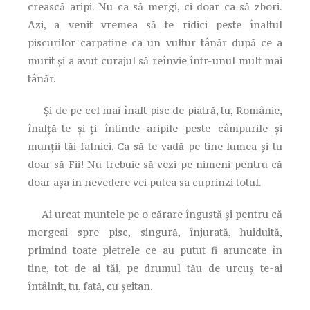
crească aripi. Nu ca să mergi, ci doar ca să zbori.
Azi, a venit vremea să te ridici peste înaltul
piscurilor carpatine ca un vultur tânăr după ce a
murit și a avut curajul să reînvie într-unul mult mai
tânăr.
Și de pe cel mai înalt pisc de piatră, tu, Românie,
înalță-te și-ți întinde aripile peste câmpurile și
munții tăi falnici. Ca să te vadă pe tine lumea și tu
doar să Fii! Nu trebuie să vezi pe nimeni pentru că
doar așa in nevedere vei putea sa cuprinzi totul.
Ai urcat muntele pe o cărare îngustă și pentru că
mergeai spre pisc, singură, înjurată, huiduită,
primind toate pietrele ce au putut fi aruncate în
tine, tot de ai tăi, pe drumul tău de urcuș te-ai
întâlnit, tu, fată, cu șeitan.