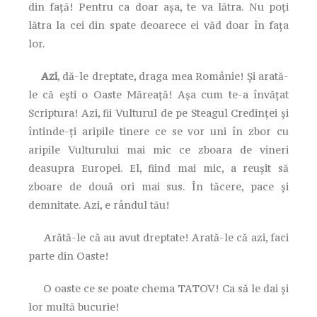
din față! Pentru ca doar așa, te va lătra. Nu poți
lătra la cei din spate deoarece ei văd doar în fața
lor.
Azi
, dă-le dreptate, draga mea Românie! Și arată-
le că ești o Oaste Măreață! Așa cum te-a învățat
Scriptura! Azi, fii Vulturul de pe Steagul Credinței și
întinde-ți aripile tinere ce se vor uni în zbor cu
aripile Vulturului mai mic ce zboara de vineri
deasupra Europei. El, fiind mai mic, a reușit să
zboare de două ori mai sus. În tăcere, pace și
demnitate. Azi, e rândul tău!
Arătă-le că au avut dreptate! Arată-le că azi, faci
parte din Oaste!
O oaste ce se poate chema TATOV! Ca să le dai și
lor multă bucurie!